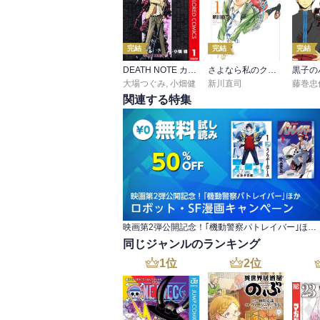
完結
完結
完結
DEATH NOTE カラー版
さよなら私のクラマー
大場つぐみ
,
小畑健
新川直司
藤巻忠
関連する特集
映画第2弾公開記念！｢機動警察パトレイバー｣ほか ロボット・SF漫画キャンペーン
同じジャンルのランキング
1
位
2
位