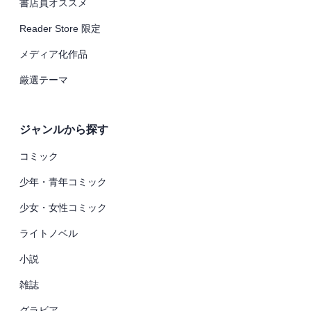
書店員オススメ
Reader Store 限定
メディア化作品
厳選テーマ
ジャンルから探す
コミック
少年・青年コミック
少女・女性コミック
ライトノベル
小説
雑誌
グラビア