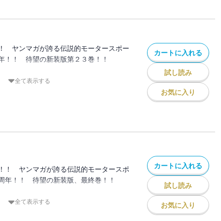
クトＤの高橋涼介が仕掛けたこのカーニバ
！ 最高の舞台に、今、降り立つ！！
！ ヤンマガが誇る伝説的モータースポー
カートに入れる
年！！ 待望の新装版第２３巻！！
試し読み
ルクライム決着！
全て表示する
り」を楽しめ‥‥。公道における最高峰ド
お気に入り
北条豪が本能全開で勝負する！ 体のシン
ル！！ 走り屋にとって最高の檜舞台で、
けて競い合う！！
カートに入れる
！！ ヤンマガが誇る伝説的モータースポ
周年！！ 待望の新装版、最終巻！！
試し読み
、ダウンヒル決戦！ バトルは選ばれた人
全て表示する
お気に入り
領域、想像を絶する世界へ！ プロジェク