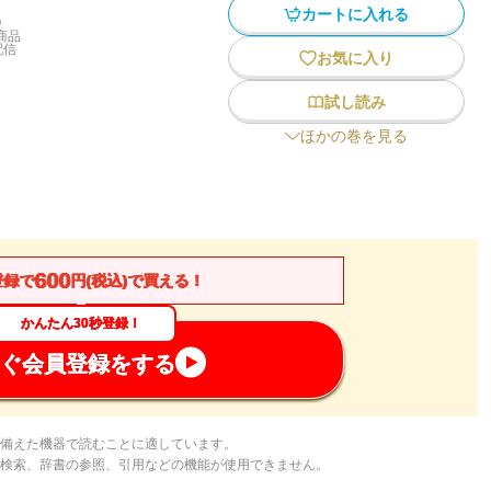
カートに入れる
)
商品
配信
お気に入り
試し読み
ほかの巻を見る
600
登録で
円(税込)で買える！
かんたん30秒登録！
ぐ会員登録をする
備えた機器で読むことに適しています。
検索、辞書の参照、引用などの機能が使用できません。