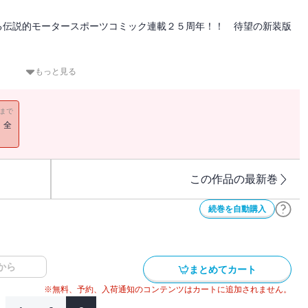
る伝説的モータースポーツコミック連載２５周年！！ 待望の新装版
頃、関東の走り屋たちの間で静かに、だが確実に広まるホームページ
もっと見る
走り屋チームが関東全域にむけてバトルの挑戦者を募集しているとい
涼介が作った県外遠征用のスペシャルチームであった‥‥！！
11まで
 拓海、新たな挑戦へ、第２部スタート！！
！全
この作品の最新巻
続巻を自動購入
から
まとめてカート
※無料、予約、入荷通知のコンテンツはカートに追加されません。