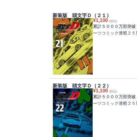
新装版 頭文字Ｄ（２１）
¥
1,100
(税込)
累計５０００万部突破
ーツコミック連載２５
「赤城の白い彗星」高
を果たす！ 同じ女性
と対決するために！
地元でも限界まで攻め
する、涼介と北条凛。
られなかった凛の悲痛
新装版 頭文字Ｄ（２２）
なって、涼介に襲いか
¥
1,100
(税込)
累計５０００万部突破
ーツコミック連載２５
神奈川エリア最終戦！
ー！！ プロジェクト
ル！ 最速の座を懸け
関東各地の峠で速いと