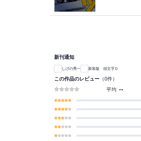
トＤ・藤原拓海vs.
を駆る二人が激突する
死闘の果て、関東エリ
を熱狂させた公道最速
新刊通知
しげの秀一
新装版 頭文字Ｄ
この作品のレビュー
（
0
件）
--
平均