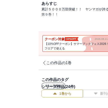
あらすじ
累計５０００万部突破！！ ヤンマガが誇
第９巻！！
４月‥‥。冬が去り、新しい季節が訪れる
の噂。そこでは「プロジェクトＤ」という
う。そのチームこそ、レッドサンズの高橋
クーポン対象
10%OFF
2026.08.
「頂点に立つドライバーになるために！」
【10%OFFクーポン】サマーブックフェス2026
フロアで使える
この作品の1巻
この作品のタグ
#
走り屋漫画
シリーズ作品(
24
件)
1巻から
新刊