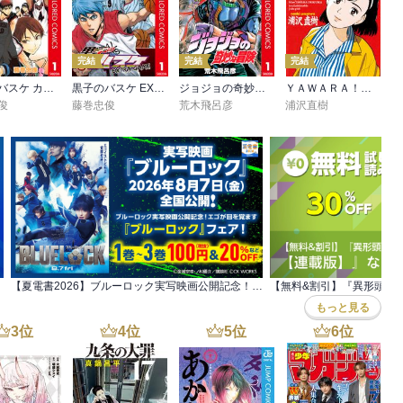
完結
完結
完結
黒子のバスケ カラー版
黒子のバスケ EXTRA GAME カラー版
ジョジョの奇妙な冒険 第1部 ファントムブラッド カラー版
ＹＡＷＡＲＡ！ 完全版 デジタル Ver.
俊
藤巻忠俊
荒木飛呂彦
浦沢直樹
【夏電書2026】ブルーロック実写映画公開記念！ エゴが目を覚ます『ブルーロック』フェア！
もっと見る
3
位
4
位
5
位
6
位