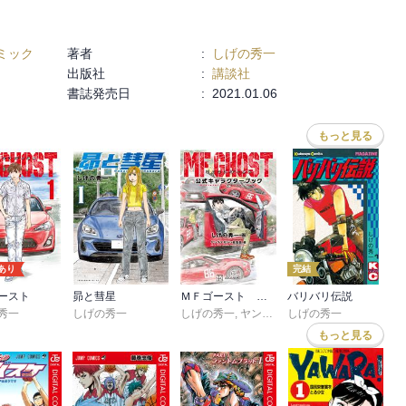
ミック
著者
:
しげの秀一
出版社
:
講談社
書誌発売日
:
2021.01.06
もっと見る
あり
完結
ースト
昴と彗星
ＭＦゴースト 公式キャラクターブック
バリバリ伝説
秀一
しげの秀一
しげの秀一
,
ヤングマガジン編集部
しげの秀一
もっと見る