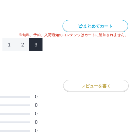
サイドワインダー・乾信司！ 共にハチロク
！！
アの頂点に立つのはどっちだ！？ 全世界
伝説、堂々完結！！
まとめてカート
※無料、予約、入荷通知のコンテンツはカートに追加されません。
1
2
3
レビューを書く
0
0
0
0
0