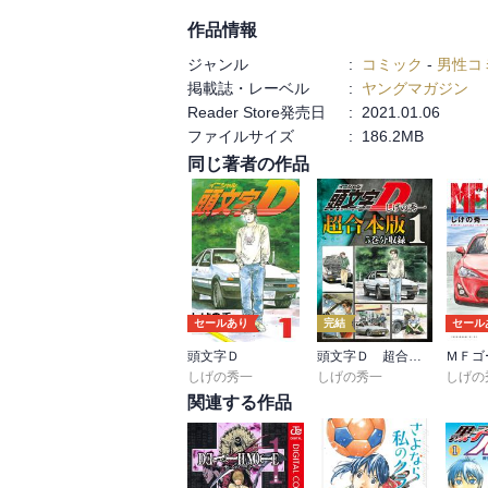
作品情報
ジャンル
:
コミック
-
男性コ
掲載誌・レーベル
:
ヤングマガジン
Reader Store発売日
:
2021.01.06
ファイルサイズ
:
186.2MB
同じ著者の作品
セールあり
完結
セール
頭文字Ｄ
頭文字Ｄ 超合本版
ＭＦゴ
しげの秀一
しげの秀一
しげの
関連する作品