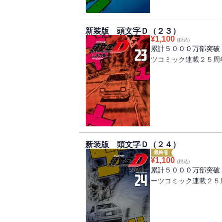
が始まる！ プロジェ
ルは、ついに最終章へ
新装版 頭文字Ｄ（２３）
¥
1,100
(税込)
累計５０００万部突破
ツコミック連載２５周
神奈川エリア最終戦ヒ
勝つために「最高の走
ライバー、高橋啓介と
が沸騰する究極のバト
持てる力のすべてをか
新装版 頭文字Ｄ（２４）
最終巻
¥
1,100
(税込)
累計５０００万部突破
ーツコミック連載２５
神奈川エリア最終戦は
間だけがたどりつける