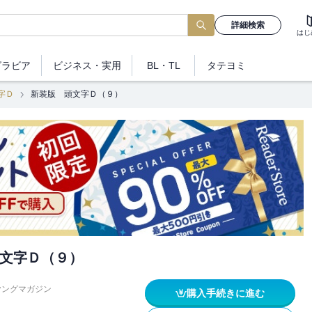
詳細検索
はじ
グラビア
ビジネス
・実用
BL・TL
タテヨミ
字Ｄ
新装版 頭文字Ｄ（９）
文字Ｄ（９）
ヤングマガジン
購入手続きに進む