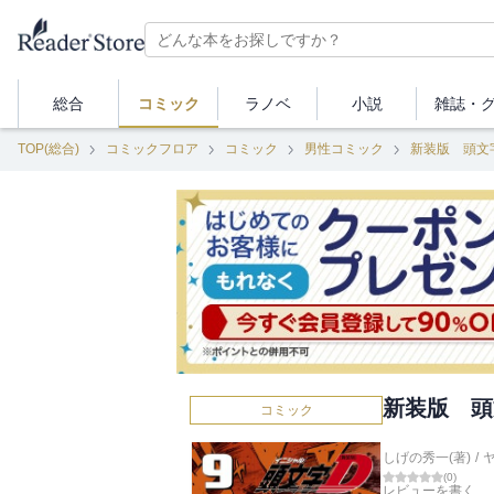
総合
コミック
ラノベ
小説
雑誌・
TOP(総合)
コミックフロア
コミック
男性コミック
新装版 頭文
新装版 頭
コミック
しげの秀一(著)
/
(
0
)
レビューを書く