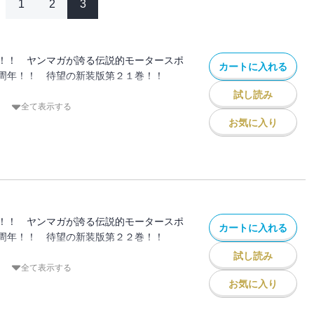
1
2
3
！！ ヤンマガが誇る伝説的モータースポ
カートに入れる
周年！！ 待望の新装版第２１巻！！
試し読み
橋涼介が、神奈川エリアで一戦限りの復活
全て表示する
を愛した因縁の相手、「死神」こと北条凛
お気に入り
られることのない超高速ステージでバトル
「心の底からおまえが好きなんだ」 叶え
な想いが、必殺の一撃＜サイドプレス＞と
かる！
！！ ヤンマガが誇る伝説的モータースポ
カートに入れる
周年！！ 待望の新装版第２２巻！！
試し読み
 プロジェクトＤvs.サイドワインダ
全て表示する
Ｄ無敗神話ゆえに実現できた一大カーニバ
お気に入り
た決戦の時、迫る！
いわれた走り屋達の、頂点を決めるバトル