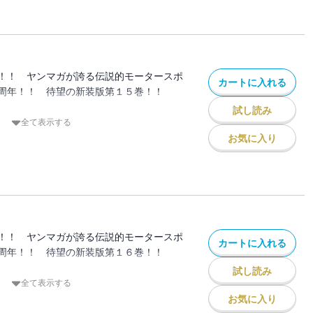
ンスを失ったクルマに、啓介は絶望す
ばない極悪非道なチームを相手に、啓介は
！！
！！ ヤンマガが誇る伝説的モータースポ
カートに入れる
周年！！ 待望の新装版第１５巻！！
試し読み
ーム」城島のダウンヒルが始まった！！
全て表示する
じさせない拓海の懸命なドライビングによ
お気に入り
の様相を呈する！
だったが、気付かぬうちにワンハンドステ
を駆使する城島の魔術にかけられてい
！！ ヤンマガが誇る伝説的モータースポ
カートに入れる
周年！！ 待望の新装版第１６巻！！
試し読み
ット」星野のバトルは後半戦、ダウンヒルに
全て表示する
イヤを温存していた啓介のFDは、徐々に
お気に入り