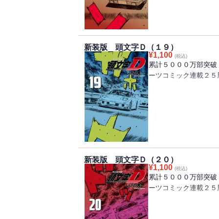
走するが、そのスピー
していく‥‥！
バトルは公道の限界を
ジェクトＤvs.チーム
新装版 頭文字Ｄ（１９）
¥
1,100
(税込)
累計５０００万部突破
ーツコミック連載２５
「常識だけでは説明で
説明するかのように、
不可解なほどに縮まら
スをしない守りの走り
めの超攻撃的な走りへ
拓海vs.カイ！ 限
新装版 頭文字Ｄ（２０）
て落下する！！ 神奈
¥
1,100
(税込)
戦、決着！！
累計５０００万部突破
ーツコミック連載２５
熱に浮かされた神奈川