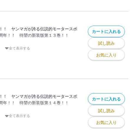
タクソか？」 ドライビングの迷路に迷い
には新たな扉が待っていた！
！！ ヤンマガが誇る伝説的モータースポ
カートに入れる
周年！！ 待望の新装版第１３巻！！
試し読み
遠征でようやく実現した高橋啓介VS.秋山
全て表示する
競り合い、互いに実力を認め合っている二
お気に入り
早いのか白黒つけるべく、雨中の消耗戦が
渉、因縁の対決を制するのはっどっち
！！ ヤンマガが誇る伝説的モータースポ
カートに入れる
周年！！ 待望の新装版第１４巻！！
試し読み
って、走行が不可能となった啓介の
全て表示する
お気に入り
を施すも、８０パーセントのスピードさえ