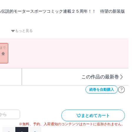
る伝説的モータースポーツコミック連載２５周年！！ 待望の新装版
のエンジンがツブれたことで、自責の念にかられる拓海。
もっと見る
に不安な重たい空気となって、レッドサンズのメンバーの間に広がっ
11まで
高橋涼介ＶＳ．須藤京一のダウンヒルバトルがはじまる！！
！全
この作品の最新巻
続巻を自動購入
から
まとめてカート
※無料、予約、入荷通知のコンテンツはカートに追加されません。