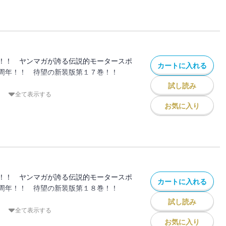
詰めてゆく。そして、極限の鬼ごっこは最
る！！
征第２ラウンド、重量級対決の決着迫
！！ ヤンマガが誇る伝説的モータースポ
カートに入れる
周年！！ 待望の新装版第１７巻！！
試し読み
プロジェクトDが次に挑むのは、「走りの
全て表示する
！ ４段階の防衛ラインを築いて拓海たち
お気に入り
リアの猛者たちの実力とは‥‥。
２４６とプロジェクトDのバトルが開始さ
クトはついに最終ステージに突入してい
！！ ヤンマガが誇る伝説的モータースポ
カートに入れる
周年！！ 待望の新装版第１８巻！！
試し読み
海vs.大宮のダウンヒルバトル！ 超本気
全て表示する
走りに、拓海もその非凡な走りで必死に追
お気に入り