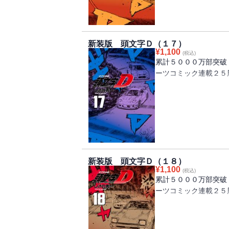
星野のR３４との差を
終コーナーに差し掛か
プロジェクトD茨城遠
る！！
新装版 頭文字Ｄ（１７）
¥
1,100
(税込)
累計５０００万部突破
ーツコミック連載２５
茨城エリアを制覇した
聖地」神奈川エリア！
を迎え撃つ、神奈川エ
第１のライン、チーム
れ、関東最速プロジェ
く！！
新装版 頭文字Ｄ（１８）
¥
1,100
(税込)
累計５０００万部突破
ーツコミック連載２５
中盤に差し掛かった拓
モードに達した大宮の