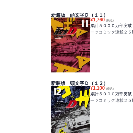
新装版 頭文字Ｄ（１１）
¥
1,760
(税込)
累計５０００万部突破
ーツコミック連載２５
峠を知る現役プロレー
は、なんと啓介ではな
が広がるなか、スター
峠あがりのプロを相手
リートのスペシャリス
新装版 頭文字Ｄ（１２）
¥
1,100
(税込)
累計５０００万部突破
ーツコミック連載２５
「啓介のレベルアップ
その啓介vs.恭子の
トＤのエースを自称し
行する恭子に苦戦を強