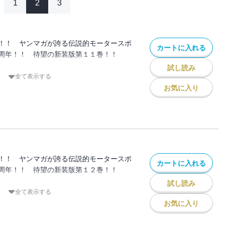
1
2
3
！！ ヤンマガが誇る伝説的モータースポ
カートに入れる
周年！！ 待望の新装版第１１巻！！
試し読み
サー・舘智幸とのバトルに涼介が選んだの
全て表示する
く拓海だった！！ 予想外の出来事に動揺
お気に入り
トする異次元バトル！
に「Ｄ」の頭脳・高橋涼介と拓海は、スト
トのプライドをかけて戦う！
！！ ヤンマガが誇る伝説的モータースポ
カートに入れる
周年！！ 待望の新装版第１２巻！！
試し読み
が目的」と涼介が位置づける今回の遠征。
全て表示する
ヒルクライムがスタートした！ プロジェク
お気に入り
、東堂塾をも打ち破ってきた啓介だが、先
いられる。