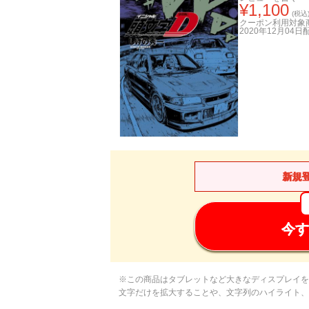
¥
1,100
(税込
クーポン利用対象
2020年12月04日
新規
今す
※この商品はタブレットなど大きなディスプレイを
文字だけを拡大することや、文字列のハイライト、