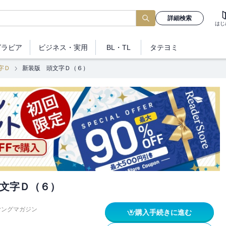
詳細検索
はじ
グラビア
ビジネス
・実用
BL・TL
タテヨミ
字Ｄ
新装版 頭文字Ｄ（６）
文字Ｄ（６）
ヤングマガジン
購入手続きに進む