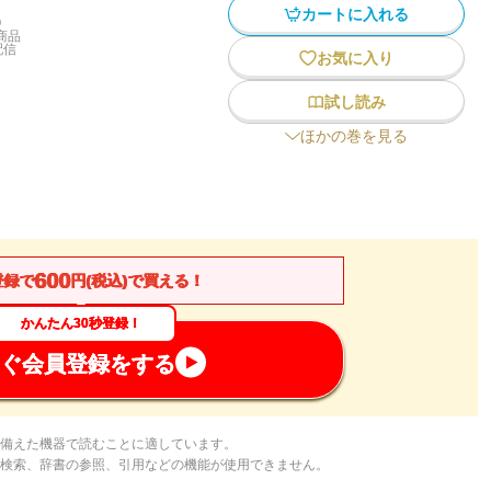
カートに入れる
)
商品
配信
お気に入り
試し読み
ほかの巻を見る
600
登録で
円(税込)で買える！
かんたん30秒登録！
ぐ会員登録をする
備えた機器で読むことに適しています。
検索、辞書の参照、引用などの機能が使用できません。