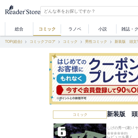
総合
コミック
ラノベ
小説
雑誌・
TOP(総合)
コミックフロア
コミック
男性コミック
新装版 頭文
新装版 頭
コミック
しげの秀一(著)
/
(
0
)
レビューを書く