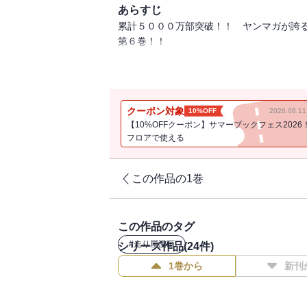
あらすじ
累計５０００万部突破！！ ヤンマガが誇
第６巻！！
エンペラーの須藤とのバトル中にハチロク
一方、ハチロクの無残な結果は一晩のうち
ていった‥‥。
クーポン対象
10%OFF
2026.08.
そんな中、ついに群馬エリア「最後の砦」
【10%OFFクーポン】サマーブックフェス2026
フロアで使える
この作品の1巻
この作品のタグ
#
走り屋漫画
シリーズ作品(
24
件)
1巻から
新刊