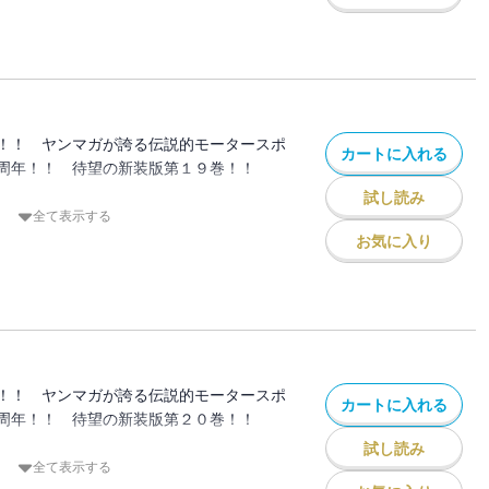
ドはいつしか拓海の未体験ゾーンへと突入
超えた！ 神奈川遠征１つ目の関門、プロ
２４６戦、決着の刻！！
！！ ヤンマガが誇る伝説的モータースポ
カートに入れる
周年！！ 待望の新装版第１９巻！！
試し読み
きない藤原ゾーン」 涼介がそう語るのを
全て表示する
ハチロクはカイのMR-Sから逃げ続ける。
お気に入り
ない拓海との差に直面したカイは、己のミ
に疑問を抱き、最速タイムをたたき出すた
とシフトチェンジする！！
界を超えて爆走する２台は今、鉄の塊となっ
川エリア第２ラウンド・白熱のダウンヒル
！！ ヤンマガが誇る伝説的モータースポ
カートに入れる
周年！！ 待望の新装版第２０巻！！
試し読み
エリア！！ バトルはいよいよ第３ラウン
全て表示する