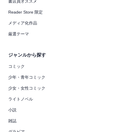
書店員オススメ
Reader Store 限定
メディア化作品
厳選テーマ
ジャンルから探す
コミック
少年・青年コミック
少女・女性コミック
ライトノベル
小説
雑誌
グラビア