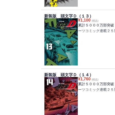
「オレってそんなにヘ
こむ啓介だが、その先
新装版 頭文字Ｄ（１３）
¥
1,100
(税込)
累計５０００万部突破
ーツコミック連載２５
プロジェクトD、埼玉
渉戦。以前に一瞬だけ
人。
今夜、どっちが本当に
スタート！！ 啓介と
だ！！
新装版 頭文字Ｄ（１４）
¥
1,760
(税込)
累計５０００万部突破
ーツコミック連載２５
相手側の卑劣な罠によ
FD！！
夜を徹した懸命の修理