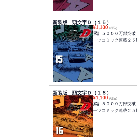
制御できないほどバラ
る‥‥。
勝つためには手段を選
新装版 頭文字Ｄ（１５）
反撃の糸口を模索する
¥
1,100
(税込)
累計５０００万部突破
ーツコミック連載２５
拓海VS.「ゴッドア
マシンの性能の差を感
って、バトルは持久戦
必死で食い下がる拓海
アと複数の走行ライン
た‥‥！！
新装版 頭文字Ｄ（１６）
¥
1,100
(税込)
累計５０００万部突破
ーツコミック連載２５
啓介VS.「ゴッドフ
突入！涼介の作戦でタ