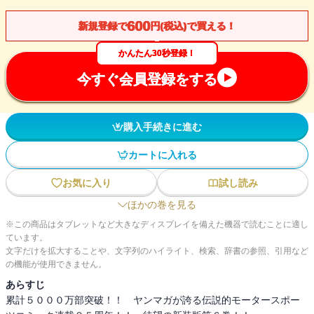
600
新規登録で
円(税込)で買える！
かんたん30秒登録！
今すぐ会員登録をする
購入手続きに進む
カートに入れる
お気に入り
試し読み
ほかの巻を見る
※この商品はタブレットなど大きなディスプレイを備えた機器で読むことに適し
ています。
文字だけを拡大することや、文字列のハイライト、検索、辞書の参照、引用など
の機能が使用できません。
あらすじ
累計５０００万部突破！！ ヤンマガが誇る伝説的モータースポー