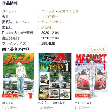
作品情報
ジャンル
:
コミック
-
男性コミック
著者
:
しげの秀一
掲載誌・レーベル
:
ヤングマガジン
出版社
:
講談社
Reader Store発売日
:
2020.12.04
書誌発売日
:
2020.12.04
ファイルサイズ
:
189.4MB
同じ著者の作品
もっと見る
セールあり
完結
セールあり
頭文字Ｄ
頭文字Ｄ 超合本版
ＭＦゴースト
しげの秀一
しげの秀一
しげの秀一