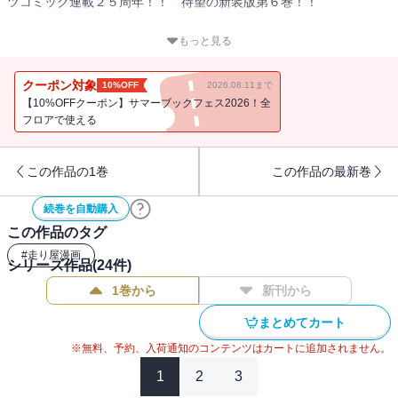
ツコミック連載２５周年！！ 待望の新装版第６巻！！
エンペラーの須藤とのバトル中にハチロクのエンジンがツブれたこ
もっと見る
とで、自責の念にかられる拓海。
一方、ハチロクの無残な結果は一晩のうちに不安な重たい空気とな
クーポン対象
10%OFF
2026.08.11まで
って、レッドサンズのメンバーの間に広がっていった‥‥。
【10%OFFクーポン】サマーブックフェス2026！全
そんな中、ついに群馬エリア「最後の砦」高橋涼介ＶＳ．須藤京一
フロアで使える
のダウンヒルバトルがはじまる！！
この作品の1巻
この作品の最新巻
続巻を自動購入
この作品のタグ
#
走り屋漫画
シリーズ作品(
24
件)
1巻から
新刊から
まとめてカート
※無料、予約、入荷通知のコンテンツはカートに追加されません。
1
2
3