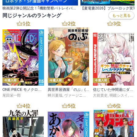
映画第2弾公開記念！｢機動警察パトレイバー｣ほか ロボット・SF漫画キャンペーン
同じジャンルのランキング
もっと見る
1
位
2
位
3
位
今週入荷
今週入荷
今週入荷
ONE PIECE モノクロ版 115
異世界居酒屋「のぶ」(22)
信じていた仲間達にダンジョン奥地で殺されかけたがギフト『無限ガチャ』でレベル９９９９の仲間達を手に入れて元パーティーメンバーと世界に復讐＆『ざまぁ！』します！（２３）
尾田栄一郎
蝉川夏哉
,
ヴァージニア二等兵
大前貴史
,
転
,
明鏡シスイ
,
ｔｅ
4
位
5
位
6
位