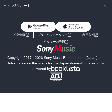
BL・TL
雑誌・グラビア
ビジネス・実用
ラノベ
小説
コミック
男性コミック
ヘルプ&サポート
BL・TL
雑誌・グラビア
ビジネス・実用
女性コミック
コミック誌
初めての方へ
ヘルプ
BL・TL
ライトノベル
男子向けラノベ
よくあるご質問
お問い合わせ
会社情報
プライバシーポリシー
ご利用条件
女子向けラノベ
小説
利用規約
クッキーの詳細
国内小説
海外小説
Copyright 2017 - 2026 Sony Music Entertainment(Japan) Inc.
ミステリー
SF
Information on the site is for the Japan domestic market only
powered by
歴史・時代小説
文学
雑誌
グラビア写真集
ボーイズラブ
ティーンズラブ
人文・思想・歴史
社会・政治・法律