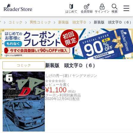
はじめて
会員登録
サインイン
検索
ア
コミック
男性コミック
新装版 頭文字Ｄ
新装版 頭文字Ｄ（６）
新装版 頭文字Ｄ（６）
コミック
しげの秀一(著)
/
ヤングマガジン
(
0
)
レビューを書く
¥
1,100
(税込)
クーポン利用対象商品
2020年12月04日
配信