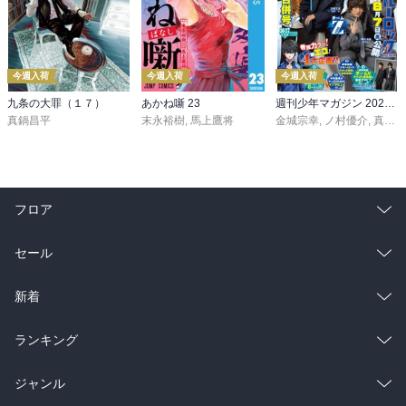
今週入荷
今週入荷
今週入荷
九条の大罪（１７）
あかね噺 23
週刊少年マガジン 2026年36・37号[2026年8月5日発売]
真鍋昌平
末永裕樹
,
馬上鷹将
金城宗幸
,
ノ村優介
,
真島ヒロ
フロア
総合
コミック
セール
ラノベ
小説
総合
コミック
新着
雑誌・グラビア
ビジネス・実用
ラノベ
小説
総合
コミック
ランキング
BL・TL
雑誌・グラビア
ビジネス・実用
ラノベ
小説
総合
コミック
ジャンル