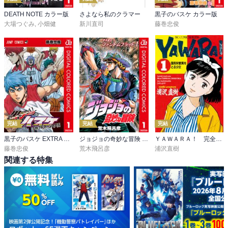
DEATH NOTE カラー版
さよなら私のクラマー
黒子のバスケ カラー版
大場つぐみ
,
小畑健
新川直司
藤巻忠俊
完結
完結
完結
黒子のバスケ EXTRA GAME カラー版
ジョジョの奇妙な冒険 第1部 ファントムブラッド カラー版
ＹＡＷＡＲＡ！ 完全版 デジタル Ver.
藤巻忠俊
荒木飛呂彦
浦沢直樹
関連する特集