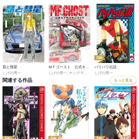
完結
昴と彗星
ＭＦゴースト 公式キャラクターブック
バリバリ伝説
しげの秀一
しげの秀一
,
ヤングマガジン編集部
しげの秀一
関連する作品
もっと見る
完結
完結
完結