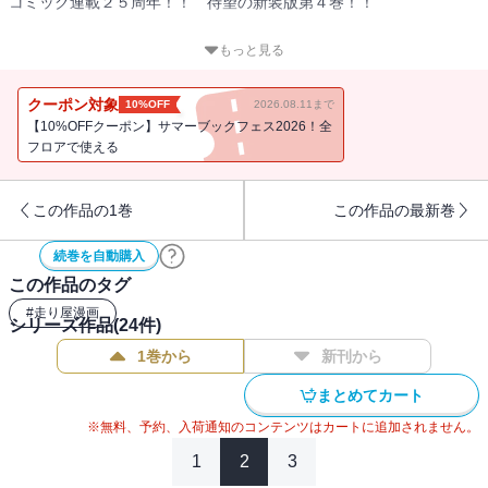
コミック連載２５周年！！ 待望の新装版第４巻！！
夏休みも終わり、いつもの学校生活にもどる拓海。しかしこの夏に
もっと見る
秋名のハチロクが残した衝撃は、拓海の知らないところで新たな波
紋を呼んでいた！
クーポン対象
10%OFF
2026.08.11まで
一方レッドサンズの高橋涼介は、関東最速プロジェクトの実現へ、
【10%OFFクーポン】サマーブックフェス2026！全
県内チームとの交流戦を再開する。
フロアで使える
そして、ついにレッドサンズ・高橋啓介ＶＳ．ナイトキッズ・中里
毅のタイムアタックがスタートを切った！！
この作品の1巻
この作品の最新巻
続巻を自動購入
この作品のタグ
#
走り屋漫画
シリーズ作品(
24
件)
1巻から
新刊から
まとめてカート
※無料、予約、入荷通知のコンテンツはカートに追加されません。
1
2
3