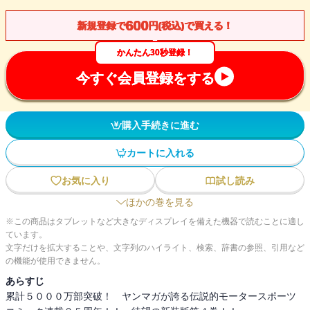
600
新規登録で
円(税込)で買える！
かんたん30秒登録！
今すぐ会員登録をする
購入手続きに進む
カートに入れる
お気に入り
試し読み
ほかの巻を見る
※この商品はタブレットなど大きなディスプレイを備えた機器で読むことに適し
ています。
文字だけを拡大することや、文字列のハイライト、検索、辞書の参照、引用など
の機能が使用できません。
あらすじ
累計５０００万部突破！ ヤンマガが誇る伝説的モータースポーツ