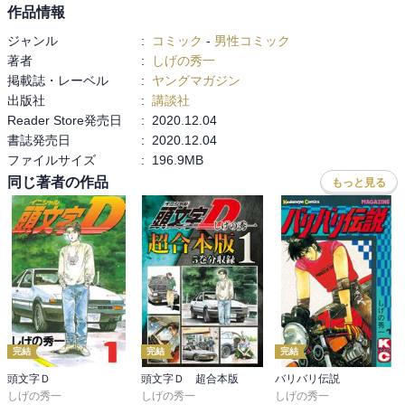
作品情報
ジャンル
:
コミック
-
男性コミック
著者
:
しげの秀一
掲載誌・レーベル
:
ヤングマガジン
出版社
:
講談社
Reader Store発売日
:
2020.12.04
書誌発売日
:
2020.12.04
ファイルサイズ
:
196.9MB
同じ著者の作品
もっと見る
完結
完結
完結
頭文字Ｄ
頭文字Ｄ 超合本版
バリバリ伝説
しげの秀一
しげの秀一
しげの秀一