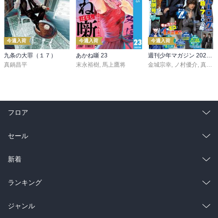
今週入荷
今週入荷
今週入荷
九条の大罪（１７）
あかね噺 23
週刊少年マガジン 2026年36・37号[2026年8月5日発売]
真鍋昌平
末永裕樹
,
馬上鷹将
金城宗幸
,
ノ村優介
,
真島ヒロ
フロア
総合
コミック
セール
ラノベ
小説
総合
コミック
新着
雑誌・グラビア
ビジネス・実用
ラノベ
小説
総合
コミック
ランキング
BL・TL
雑誌・グラビア
ビジネス・実用
ラノベ
小説
総合
コミック
ジャンル