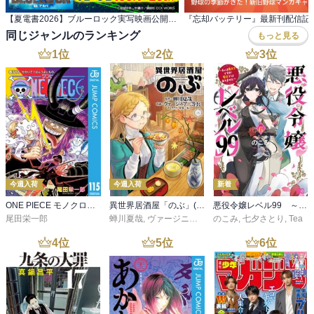
【夏電書2026】ブルーロック実写映画公開記念！ エゴが目を覚ます『ブルーロック』フェア！
同じジャンルのランキング
もっと見る
1
位
2
位
3
位
今週入荷
今週入荷
新着
ONE PIECE モノクロ版 115
異世界居酒屋「のぶ」(22)
悪役令嬢レベル99 ～私は裏ボスですが魔王ではありません～ その６
尾田栄一郎
蝉川夏哉
,
ヴァージニア二等兵
のこみ
,
転
,
七夕さとり
,
Tea
4
位
5
位
6
位