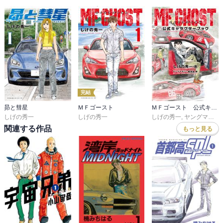
完結
昴と彗星
ＭＦゴースト
ＭＦゴースト 公式キャラクターブック
しげの秀一
しげの秀一
しげの秀一
,
ヤングマガジン編集部
関連する作品
もっと見る