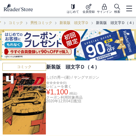
はじめて
会員登録
サインイン
検索
ア
コミック
男性コミック
新装版 頭文字Ｄ
新装版 頭文字Ｄ（４）
新装版 頭文字Ｄ（４）
コミック
しげの秀一(著)
/
ヤングマガジン
(
0
)
レビューを書く
¥
1,100
(税込)
クーポン利用対象商品
2020年12月04日
配信