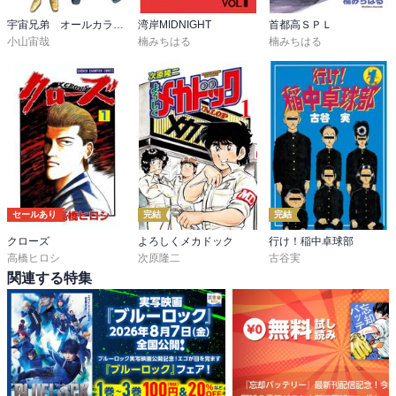
宇宙兄弟 オールカラー版
湾岸MIDNIGHT
首都高ＳＰＬ
小山宙哉
楠みちはる
楠みちはる
セールあり
完結
完結
クローズ
よろしくメカドック
行け！稲中卓球部
高橋ヒロシ
次原隆二
古谷実
関連する特集