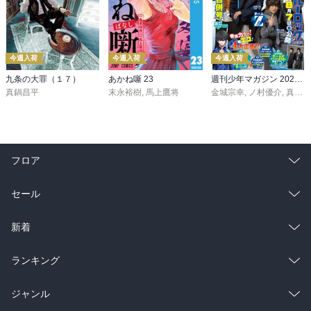
今週入荷
今週入荷
今週入荷
九条の大罪（１７）
あかね噺 23
週刊少年マガジン 2026年36・37号[2026年8月5日発売]
真鍋昌平
末永裕樹
,
馬上鷹将
金城宗幸
,
ノ村優介
,
真島ヒロ
フロア
総合
コミック
セール
ラノベ
小説
総合
コミック
新着
雑誌・グラビア
ビジネス・実用
ラノベ
小説
総合
コミック
ランキング
BL・TL
雑誌・グラビア
ビジネス・実用
ラノベ
小説
総合
コミック
ジャンル