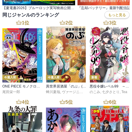
【夏電書2026】ブルーロック実写映画公開記念！ エゴが目を覚ます『ブルーロック』フェア！
同じジャンルのランキング
もっと見る
1
位
2
位
3
位
今週入荷
今週入荷
新着
ONE PIECE モノクロ版 115
異世界居酒屋「のぶ」(22)
悪役令嬢レベル99 ～私は裏ボスですが魔王ではありません～ その６
尾田栄一郎
蝉川夏哉
,
ヴァージニア二等兵
のこみ
,
転
,
七夕さとり
,
Tea
4
位
5
位
6
位