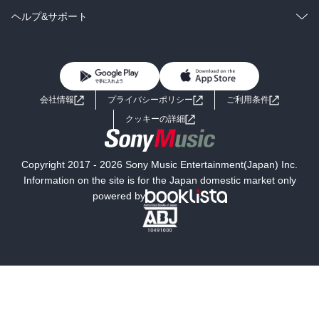
BL・TL
雑誌・グラビア
ビジネス・実用
ラノベ
小説
コミック
男性コミック
ヘルプ&サポート
BL・TL
雑誌・グラビア
ビジネス・実用
女性コミック
コミック誌
初めての方へ
ヘルプ
BL・TL
ライトノベル
男子向けラノベ
よくあるご質問
お問い合わせ
会社情報
プライバシーポリシー
ご利用条件
女子向けラノベ
小説
利用規約
クッキーの詳細
国内小説
海外小説
Copyright 2017 - 2026 Sony Music Entertainment(Japan) Inc.
ミステリー
SF
Information on the site is for the Japan domestic market only
powered by
歴史・時代小説
文学
雑誌
グラビア写真集
ボーイズラブ
ティーンズラブ
人文・思想・歴史
社会・政治・法律