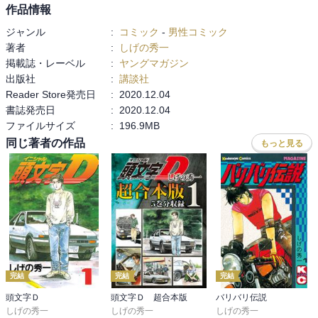
作品情報
ジャンル
:
コミック
-
男性コミック
著者
:
しげの秀一
掲載誌・レーベル
:
ヤングマガジン
出版社
:
講談社
Reader Store発売日
:
2020.12.04
書誌発売日
:
2020.12.04
ファイルサイズ
:
196.9MB
同じ著者の作品
もっと見る
完結
完結
完結
頭文字Ｄ
頭文字Ｄ 超合本版
バリバリ伝説
しげの秀一
しげの秀一
しげの秀一