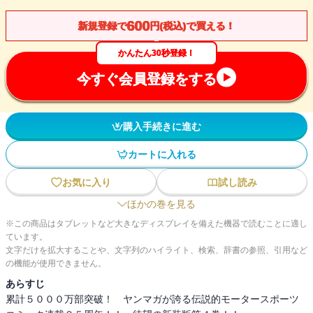
600
新規登録で
円(税込)で買える！
かんたん30秒登録！
今すぐ会員登録をする
購入手続きに進む
カートに入れる
お気に入り
試し読み
ほかの巻を見る
※この商品はタブレットなど大きなディスプレイを備えた機器で読むことに適し
ています。
文字だけを拡大することや、文字列のハイライト、検索、辞書の参照、引用など
の機能が使用できません。
あらすじ
累計５０００万部突破！ ヤンマガが誇る伝説的モータースポーツ