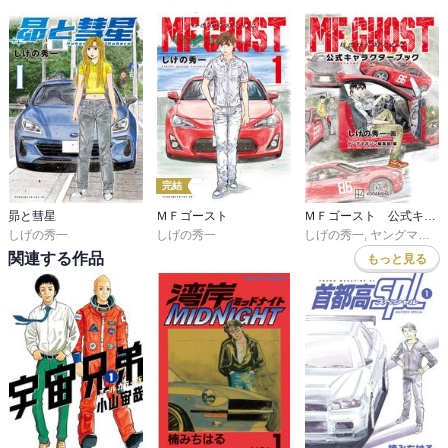
完結
昴と彗星
ＭＦゴースト
ＭＦゴースト 公式キャラクターブック
しげの秀一
しげの秀一
しげの秀一
,
ヤングマガジン編集部
関連する作品
もっと見る