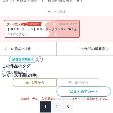
コミック連載２５周年！！ 待望の新装版第４巻！！
夏休みも終わり、いつもの学校生活にもどる拓海。しかしこの夏に
もっと見る
秋名のハチロクが残した衝撃は、拓海の知らないところで新たな波
紋を呼んでいた！
クーポン対象
10%OFF
2026.08.11まで
一方レッドサンズの高橋涼介は、関東最速プロジェクトの実現へ、
【10%OFFクーポン】サマーブックフェス2026！全
県内チームとの交流戦を再開する。
フロアで使える
そして、ついにレッドサンズ・高橋啓介ＶＳ．ナイトキッズ・中里
毅のタイムアタックがスタートを切った！！
この作品の1巻
この作品の最新巻
続巻を自動購入
この作品のタグ
#
走り屋漫画
シリーズ作品(
24
件)
1巻から
新刊から
まとめてカート
※無料、予約、入荷通知のコンテンツはカートに追加されません。
1
2
3