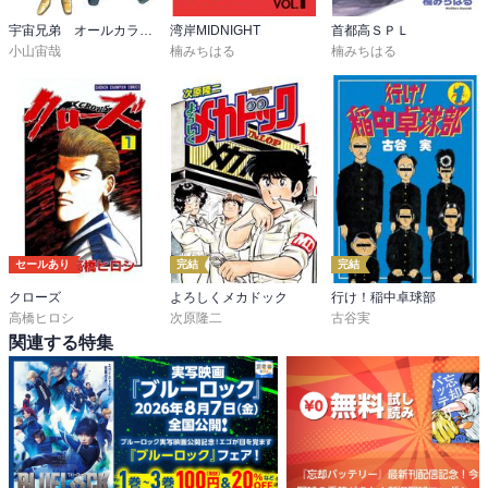
宇宙兄弟 オールカラー版
湾岸MIDNIGHT
首都高ＳＰＬ
小山宙哉
楠みちはる
楠みちはる
セールあり
完結
完結
クローズ
よろしくメカドック
行け！稲中卓球部
高橋ヒロシ
次原隆二
古谷実
関連する特集