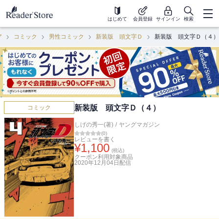
はじめて
会員登録
サインイン
検索
ア
コミック
男性コミック
新装版 頭文字Ｄ
新装版 頭文字Ｄ（４）
新装版 頭文字Ｄ（４）
コミック
しげの秀一(著)
/
ヤングマガジン
(
0
)
レビューを書く
¥
1,100
(税込)
クーポン利用対象商品
2020年12月04日
配信