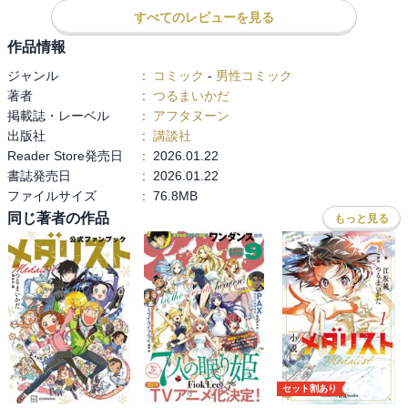
感想は最終巻にまとめて記載予定です。
すべてのレビューを見る
いるかちゃんを想うふたりの感情が次巻で波乱を巻き起こすのか
な？という感想をこの巻を読んで抱いたのですがどうなのでしょ
作品情報
う？

ジャンル
:
コミック
-
男性コミック
ただその波乱を後から知ったいるかちゃんは鼻で笑いそうで、そう
著者
:
つるまいかだ
いういるかちゃんが好きなので、はやく復帰して欲しいです！！！

掲載誌・レーベル
:
アフタヌーン
でも、やはりあの展開はなー、という感じなので、せめて毒親に負
出版社
:
講談社
けないぞ！と誓ったいるかちゃんがラスボスみたいな感じでいのり
Reader Store発売日
:
2026.01.22
の前に立ちはだかって最強のライバルみたいな感じになると嬉しい
書誌発売日
:
2026.01.22
です。

ファイルサイズ
:
76.8MB
同じ著者の作品
もっと見る
今巻はちょっと物足りなかったので次巻はもっと読み応えのある展
開だと嬉しいです。

楽しみです。
セット割あり