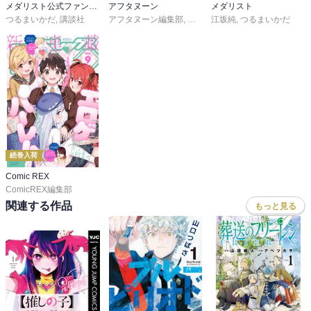
メダリスト公式ファンブック
アフタヌーン
メダリスト
つるまいかだ
,
講談社
アフタヌーン編集部
,
ＦｉｏｋＬｅｅ
江坂純
,
つるまいかだ
,
山口つばさ
,
城
続巻入荷
Comic REX
ComicREX編集部
関連する作品
もっと見る