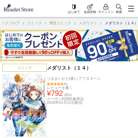
はじめて
会員登録
サインイン
検索
ミックフロア
コミック
男性コミック
メダリスト
メダリスト（１４）
メダリスト（１４）
コミック
つるまいかだ(著)
/
アフタヌーン
(
8
)
レビューを書く
¥
792
(税込)
クーポン利用対象商品
2026年01月22日
配信