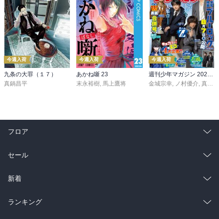
今週入荷
今週入荷
今週入荷
九条の大罪（１７）
あかね噺 23
週刊少年マガジン 2026年36・37号[2026年8月5日発売]
真鍋昌平
末永裕樹
,
馬上鷹将
金城宗幸
,
ノ村優介
,
真島ヒロ
フロア
総合
コミック
セール
ラノベ
小説
総合
コミック
新着
雑誌・グラビア
ビジネス・実用
ラノベ
小説
総合
コミック
ランキング