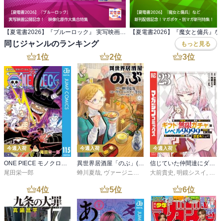
【夏電書2026】『ブルーロック』 実写映画公開記念！ 映像化原作大集合特集
同じジャンルのランキング
もっと見る
1
位
2
位
3
位
今週入荷
今週入荷
今週入荷
ONE PIECE モノクロ版 115
異世界居酒屋「のぶ」(22)
信じていた仲間達にダンジョン奥地で殺されかけたがギフト『無限ガチャ』でレベル９９９９の仲間達を手に入れて元パーティーメンバーと世界に復讐＆『ざまぁ！』します！（２３）
尾田栄一郎
蝉川夏哉
,
ヴァージニア二等兵
大前貴史
,
転
,
明鏡シスイ
,
ｔｅ
4
位
5
位
6
位