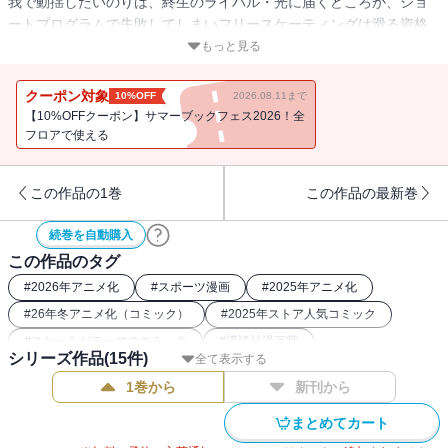
我で動揺したいのりは、終生のライバル・光に届くどころか、ショ
ートプログラムで失敗してしまいフリースケーティングは滑る資格
を失うという惨敗を喫してしまう。
もっと見る
動揺を隠すいのりは光の前で号泣し、心が折れかけたいのりのため
に光は畢生の滑りを見せる。
クーポン対象
10%OFF
2026.08.11まで
スケートに憧れた初心を思い出し、情熱を取り戻したいのりだった
【10%OFFクーポン】サマーブックフェス2026！全
が、自分への失望から練習や生活で焦りを見せ、周囲を心配させる
フロアで使える
が、司との一時的な衝突を経て、新たな気付きを得る。再び金メダ
ルを目指すいのりと司はＪＧＰ（ジュニアグランプリシリーズ）の
この作品の1巻
この作品の最新巻
上位6選手（組）のみが出場できる決勝（ファイナル）に照準を合わ
せ、中国の土を踏む！
続巻を自動購入
この作品のタグ
#
2026年アニメ化
#
スポーツ漫画
#
2025年アニメ化
#
26年冬アニメ化（コミック）
#
2025年ストア人気コミック
#
スケートがテーマのコミック
#
講談社漫画賞
シリーズ作品(
15
件)
全て表示する
1巻から
新刊から
まとめてカート