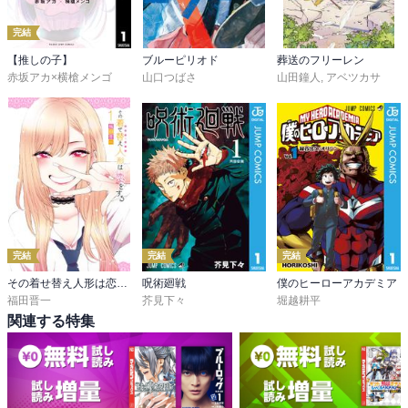
完結
【推しの子】
ブルーピリオド
葬送のフリーレン
赤坂アカ×横槍メンゴ
山口つばさ
山田鐘人
,
アベツカサ
完結
完結
完結
その着せ替え人形は恋をする
呪術廻戦
僕のヒーローアカデミア
福田晋一
芥見下々
堀越耕平
関連する特集