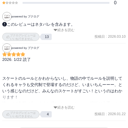
0
powered by ブクログ
このレビューはネタバレを含みます。
続きを読む
【あらすじ】

ブクログレビューは
今度こそ勝つと挑んだ全日本ジュニアで、敬愛する先輩いるかの怪
投稿日
:
2026.03.10
13
いいねできません
我で動揺したいのりは、終生のライバル・光に届くどころか、ショ
powered by ブクログ
ートプログラムで失敗してしまいフリースケーティングは滑る資格
を失うという惨敗を喫してしまう。

2026. 1/22 読了

動揺を隠すいのりは光の前で号泣し、心が折れかけたいのりのため
に光は畢生の滑りを見せる。

スケートに憧れた初心を思い出し、情熱を取り戻したいのりだった
スケートのルールとかわからないし、物語の中でルールを説明して
が、自分への失望から練習や生活で焦りを見せ、周囲を心配させる
くれるキャラも交代制で登場するのだけど、いまいちんーーー、と
が、司との一時的な衝突を経て、新たな気付きを得る。再び金メダ
いう感じなのだけど、みんなのスケートがすごい！というのはわか
ルを目指すいのりと司はＪＧＰ（ジュニアグランプリシリーズ）の
ります！

上位6選手（組）のみが出場できる決勝（ファイナル）に照準を合わ
読んでて鳥肌が立つような感じでそのスケートの演技が上手い！す
せ、中国の土を踏む！

続きを読む
ごい！って臨場感も合わせて感じられるのはやっぱりメダリストは
ブクログレビューは
投稿日
:
2026.01.22
4
凄いな、と。

いいねできません
・‥…━━━☆・‥…━━━☆・‥…━━━☆
