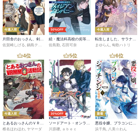
今週入荷
50%OFF
今週入荷
片田舎のおっさん、剣聖になる 11 ～ただの田舎の剣術師範だったのに、大成した弟子たちが俺を放ってくれない件～
続・魔法科高校の劣等生 メイジアン・カンパニー(11)
転生しました、サラナ・キンジェです。ごきげんよう。５ ～婚約破棄されたので田舎で気ままに暮らしたいと思います～【電子書店共通特典SS付】
佐賀崎しげる
,
鍋島テツヒロ
佐島勤
,
石田可奈
まゆらん
,
匈歌ハトリ
4
位
5
位
6
位
今週入荷
30%OFF
新着
とあるおっさんのＶＲＭＭＯ活動記34
ソードアート・オンライン29 ユナイタル・リングVIII
悪役令嬢、ブラコンにジョブチェンジします９【電子特典付き】
椎名ほわほわ
,
ヤマーダ
川原礫
,
ａｂｅｃ
浜千鳥
,
八美☆わん