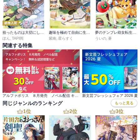
続巻入荷
拾ったものは大切にしましょう ～子狼に気に入られた男の転移物語～
趣味を極めて自由に生きろ！ ただし、神々は愛し子に異世界改革をお望みです
夢のテンプレ幼女転生、はじめました。 憧れののんびり冒険者生活を送ります
ぽん
,
TAPI岡
紫南
,
星らすく
ういの
,
蒼
関連する特集
アルファポリス ８月発売 ノベル配信 キャンペーン！ 無料＆試読増量など
新文芸フレッシュフェア 2026 夏
同じジャンルのランキング
もっと見る
1
位
2
位
3
位