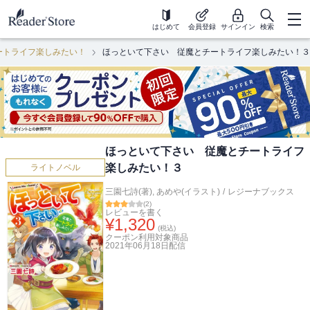
はじめて
会員登録
サインイン
検索
ートライフ楽しみたい！
ほっといて下さい 従魔とチートライフ楽しみたい！３
ほっといて下さい 従魔とチートライフ
楽しみたい！３
ライトノベル
三園七詩(著)
,
あめや(イラスト)
/
レジーナブックス
(
2
)
レビューを書く
¥
1,320
(税込)
クーポン利用対象商品
2021年06月18日
配信