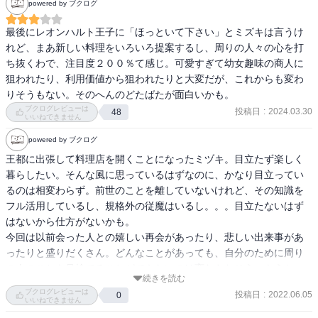
powered by ブクログ
最後にレオンハルト王子に「ほっといて下さい」とミズキは言うけ
れど、まあ新しい料理をいろいろ提案するし、周りの人々の心を打
ち抜くわで、注目度２００％て感じ。可愛すぎて幼女趣味の商人に
狙われたり、利用価値から狙われたりと大変だが、これからも変わ
りそうもない。そのへんのどたばたが面白いかも。
ブクログレビューは
投稿日
:
2024.03.30
48
いいねできません
powered by ブクログ
王都に出張して料理店を開くことになったミヅキ。目立たず楽しく
暮らしたい。そんな風に思っているはずなのに、かなり目立ってい
るのは相変わらず。前世のことを離していないけれど、その知識を
フル活用しているし、規格外の従魔はいるし。。。目立たないはず
はないから仕方がないかも。

今回は以前会った人との嬉しい再会があったり、悲しい出来事があ
ったりと盛りだくさん。どんなことがあっても、自分のために周り
の人のことを見捨てることができないのは変わらなそう。もうちょ
続きを読む
っと慎重に。とは言いたくなるけれど、シルバやベイカーをはじめ
ブクログレビューは
投稿日
:
2022.06.05
0
とした周りの人たちがフォローしていきそう。
いいねできません