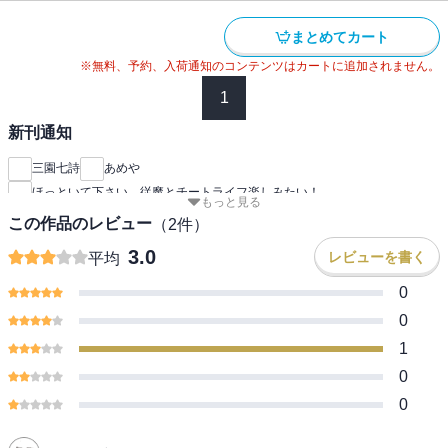
まとめてカート
※無料、予約、入荷通知のコンテンツはカートに追加されません。
1
新刊通知
三園七詩
あめや
ほっといて下さい 従魔とチートライフ楽しみたい！
もっと見る
この作品のレビュー
（
2
件）
3.0
レビューを書く
平均
0
0
1
0
0