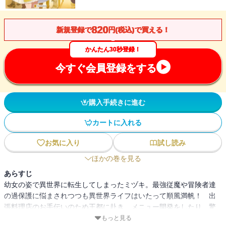
820
新規登録で
円(税込)で買える！
かんたん30秒登録！
今すぐ会員登録をする
購入手続きに進む
カートに入れる
お気に入り
試し読み
ほかの巻を見る
あらすじ
幼女の姿で異世界に転生してしまったミヅキ。最強従魔や冒険者達
の過保護に悩まされつつも異世界ライフはいたって順風満帆！ 出
張料理店のお手伝いのため王都に赴き、メニュー開発をしたり、驚
きのお客様がミヅキを訪ねてきたりと慌ただしい日々を過ごしてい
もっと見る