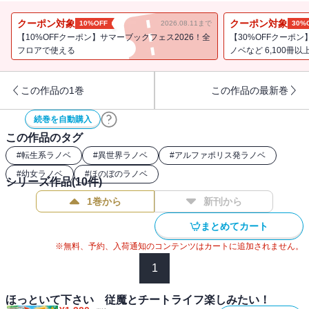
た。そんな中、その評判を聞きつけた良からぬ人物がミヅキに狙い
を定めて――!? 愛され幼女が魅惑のグルメでおもてなし!? チート
クーポン対象
クーポン対象
10%OFF
2026.08.11まで
30%
炸裂の超人気ファンタジー、待望の第３幕！ ※電子版は単行本を
【10%OFFクーポン】サマーブックフェス2026！全
【30%OFFクーポ
もとに編集しています。
フロアで使える
ノベなど 6,100冊以
この作品の1巻
この作品の最新巻
続巻を自動購入
この作品のタグ
#
転生系ラノベ
#
異世界ラノベ
#
アルファポリス発ラノベ
#
幼女ラノベ
#
ほのぼのラノベ
シリーズ作品(
10
件)
1巻から
新刊から
まとめてカート
※無料、予約、入荷通知のコンテンツはカートに追加されません。
1
ほっといて下さい 従魔とチートライフ楽しみたい！