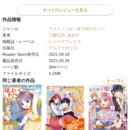
すべてのレビューを見る
作品情報
ジャンル
:
ライトノベル
-
女子向けラノベ
著者
:
三園七詩
,
あめや
掲載誌・レーベル
:
レジーナブックス
出版社
:
アルファポリス
Reader Store発売日
:
2021.06.18
書誌発売日
:
2021.05.26
ページ数
:
304ページ
ファイルサイズ
:
4.2MB
同じ著者の作品
もっと見る