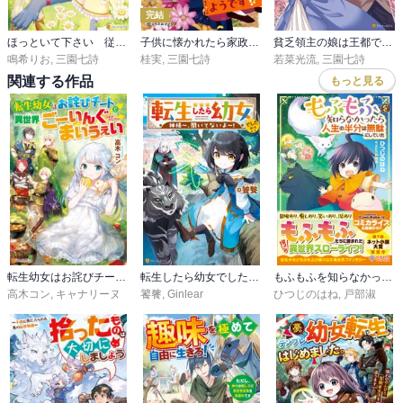
完結
ほっといて下さい 従魔とチートライフ楽しみたい！
子供に懐かれたら家政婦になりました。あれ？騎士様にも溺愛されてるようです!?
貧乏領主の娘は王都でみんなを幸せにします
鳴希りお
,
三園七詩
桂実
,
三園七詩
若菜光流
,
三園七詩
関連する作品
もっと見る
転生幼女はお詫びチートで異世界ごーいんぐまいうぇい
転生したら幼女でした！？ 神様～、聞いてないよ～！
もふもふを知らなかったら人生の半分は無駄にしていた
高木コン
,
キャナリーヌ
饕餮
,
Ginlear
ひつじのはね
,
戸部淑