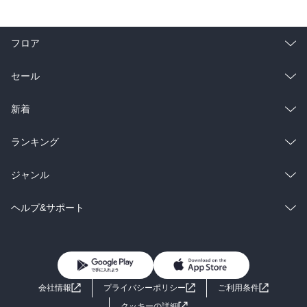
フロア
総合
コミック
セール
ラノベ
小説
総合
コミック
新着
雑誌・グラビア
ビジネス・実用
ラノベ
小説
総合
コミック
ランキング
BL・TL
雑誌・グラビア
ビジネス・実用
ラノベ
小説
総合
コミック
ジャンル
BL・TL
雑誌・グラビア
ビジネス・実用
ラノベ
小説
コミック
男性コミック
ヘルプ&サポート
BL・TL
雑誌・グラビア
ビジネス・実用
女性コミック
コミック誌
初めての方へ
ヘルプ
BL・TL
ライトノベル
男子向けラノベ
よくあるご質問
お問い合わせ
会社情報
プライバシーポリシー
ご利用条件
女子向けラノベ
小説
利用規約
クッキーの詳細