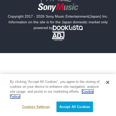
国内小説
海外小説
Copyright 2017 - 2026 Sony Music Entertainment(Japan) Inc.
ミステリー
SF
Information on the site is for the Japan domestic market only
powered by
歴史・時代小説
文学
雑誌
グラビア写真集
ボーイズラブ
ティーンズラブ
人文・思想・歴史
社会・政治・法律
ビジネス・経済
サイエンス・テクノロジー
By clicking “Accept All Cookies”, you agree to the storing of
cookies on your device to enhance site navigation, analyze
site usage, and assist in our marketing efforts.
Cookie
コンピュータ・情報
くらし・家庭
Policy
料理・酒
ファッション・美容・ダイエット
Cookies Settings
Accept All Cookies