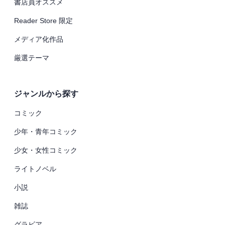
書店員オススメ
Reader Store 限定
メディア化作品
厳選テーマ
ジャンルから探す
コミック
少年・青年コミック
少女・女性コミック
ライトノベル
小説
雑誌
グラビア