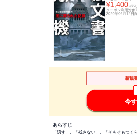
¥
1,400
(税込
クーポン利用対象
2020年06月12日
新規
今す
あらすじ
「隠す」、「残さない」、「そもそもつく