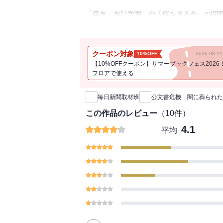
「森友・加計学園」や「桜を見る会」の問題
する 民主主義崩壊の実態に迫る。
国がどのように物ごとを決めたのか、政府
クーポン対象
10%OFF
2026.08.
計学園」「桜を見る会」、そして検察庁法改正
【10%OFFクーポン】サマーブックフェス2026
だ。
フロアで使える
新刊通知
省庁は、表に出せない公文書を請求される
とにする。重要なやりとりをメールで行い
毎日新聞取材班
公文書危機 闇に葬られた
象の公文書ファイルのタイトルをわざとぼ
きわめつきは、官僚にメモすら取らせない
この作品のレビュー
（
10
件）
か、そもそも記録を残さないようにしてい
4.1
平均
いてゆく、取材班の記録。