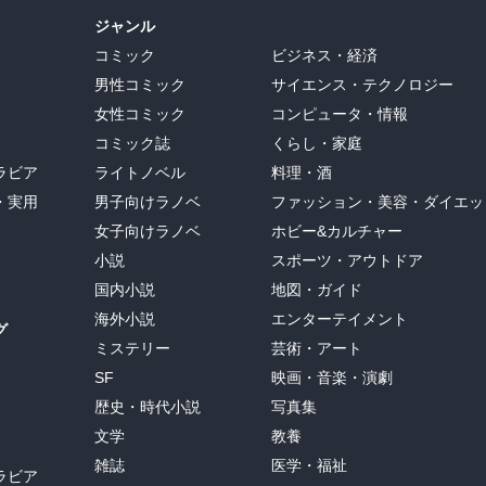
ジャンル
コミック
ビジネス・経済
男性コミック
サイエンス・テクノロジー
女性コミック
コンピュータ・情報
コミック誌
くらし・家庭
ラビア
ライトノベル
料理・酒
・実用
男子向けラノベ
ファッション・美容・ダイエッ
女子向けラノベ
ホビー&カルチャー
小説
スポーツ・アウトドア
国内小説
地図・ガイド
海外小説
エンターテイメント
グ
ミステリー
芸術・アート
SF
映画・音楽・演劇
歴史・時代小説
写真集
文学
教養
雑誌
医学・福祉
ラビア