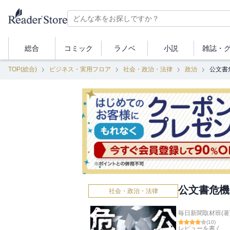
総合
コミック
ラノベ
小説
雑誌・
TOP(総合)
ビジネス・実用フロア
社会・政治・法律
政治
公文書
公文書危機
社会・政治・法律
毎日新聞取材班(著
(
10
)
レビューを書く