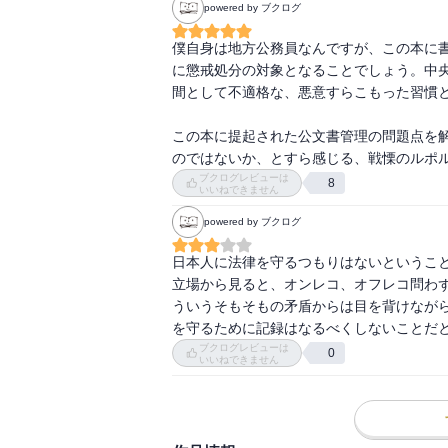
powered by ブクログ
僕自身は地方公務員なんですが、この本に
に懲戒処分の対象となることでしょう。中
間として不適格な、悪意すらこもった習慣と
この本に提起された公文書管理の問題点を
のではないか、とすら感じる、戦慄のルポ
ブクログレビューは
8
いいねできません
powered by ブクログ
日本人に法律を守るつもりはないというこ
立場から見ると、オンレコ、オフレコ問わ
ういうそもそもの矛盾からは目を背けなが
を守るために記録はなるべくしないことだ
ブクログレビューは
0
いいねできません