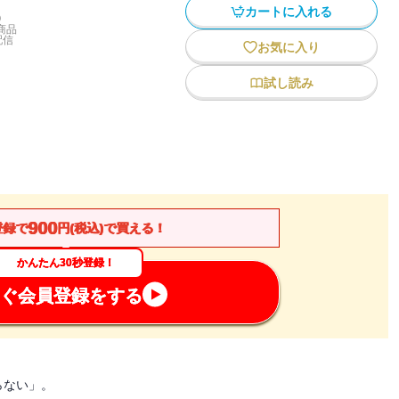
カートに入れる
)
商品
配信
お気に入り
試し読み
900
登録で
円(税込)で買える！
かんたん30秒登録！
ぐ会員登録をする
らない」。