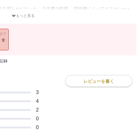
で 明らかになった、公文書の軽視。 現政権によってエスカレート
もっと見る
の政策決定の過程がまったく検証できなくなっている。「森友・加
11まで
案......これらに共通して見られるのは、政権による公文書の軽視
！全
と、「私的な文書」にすり替え、捨ててしまう。あるいは捨てたこ
、「メールは電話で話すのと同じ」と言って公文書にしない。公開対
記録
かし、その中身を知られないようにもしていた。
、首相や大臣の徹底的な情報統制だ。証拠を隠し、捨てるどころ
た。情報開示請求を重ね、官僚が重い口を開く。一歩ずつ真実に近づ
レビューを書く
3
4
2
0
0