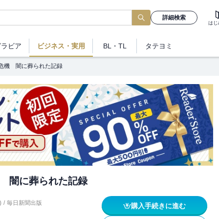
詳細検索
はじ
グラビア
ビジネス
・実用
BL・TL
タテヨミ
危機 闇に葬られた記録
 闇に葬られた記録
)
/
毎日新聞出版
購入手続きに進む