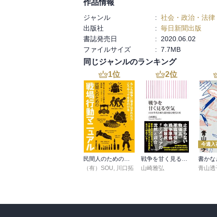
作品情報
ジャンル
:
社会・政治・法律
出版社
:
毎日新聞出版
書誌発売日
:
2020.06.02
ファイルサイズ
:
7.7MB
同じジャンルのランキング
1
位
2
位
今週入
民間人のための戦場行動マニュアル
戦争を甘く見る空気 1930年代と似た道を進む現代日本
（有）SOU
,
川口拓
山崎雅弘
青山透