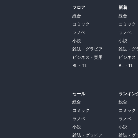
フロア
新着
総合
総合
コミック
コミック
ラノベ
ラノベ
小説
小説
雑誌・グラビア
雑誌・グ
ビジネス・実用
ビジネス
BL・TL
BL・TL
セール
ランキン
総合
総合
コミック
コミック
ラノベ
ラノベ
小説
小説
雑誌・グラビア
雑誌・グ