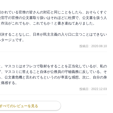
書かれている官僚の皆さんの対応と同じことをしたら、おそらくすぐ
央官庁の官僚の公文書取り扱いはそれほどに杜撰で、公文書を扱う人
作法がこれでもか、これでもか！と書き連ねてありました。

解決することなしに、日本が民主主義の入り口に立つことはできない
ルタージュです。
投稿日
:
2020.08.10
と。マスコミはオフレコで取材をすることを正当化しているが、私の
ず、マスコミに答えること自体が公務員の守秘義務に反している。そ
ら、公文書危機と言われてもというのが率直な感想。次に、自分の身
と痛感する。
投稿日
:
2022.12.03
すべてのレビューを見る