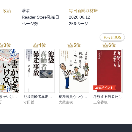
-
政治
著者
:
毎日新聞取材班
Reader Store発売日
:
2020.06.12
ページ数
:
256ページ
もっと見る
3
位
4
位
5
位
6
位
荷
20%ポイント
書かなきゃいけない
池袋高齢者暴走事故 遺族と加害者家族の2060日
税務署員うつうつ日記
考察する若者たち
子
守田哲
大蔵主税
三宅香帆