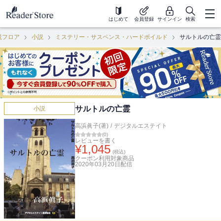
はじめて
会員登録
サインイン
検索
説フロア
小説
ミステリー・サスペンス・ハードボイルド
サルトルの亡霊
サルトルの亡霊
小説
高浜眞子(著)
/
デジタルエステイト
(
0
)
レビューを書く
¥
1,045
(税込)
クーポン利用対象商品
2020年03月20日
配信