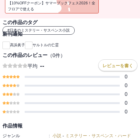
年後の二人の決算のときがこの物語の主題である。
【10%OFFクーポン】サマーブックフェス2026！全
フロアで使える
この作品のタグ
#
日本のミステリー・サスペンス小説
新刊通知
高浜眞子
サルトルの亡霊
この作品のレビュー
（
0
件）
--
レビューを書く
平均
0
0
0
0
0
作品情報
ジャンル
:
小説
-
ミステリー・サスペンス・ハード