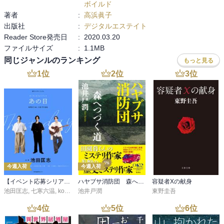
ボイルド
著者
:
高浜眞子
出版社
:
デジタルエステイト
Reader Store発売日
:
2020.03.20
ファイルサイズ
:
1.1MB
同じジャンルのランキング
もっと見る
1
位
2
位
3
位
今週入荷
今週入荷
【イベント応募シリアルコード付】池田匡志出演・オーディオフォトブック「あの日」SPECIAL EDITION（音声／動画付）
ハヤブサ消防団 森へつづく道
容疑者Xの献身
池田匡志
,
七寒六温
,
konoko58
池井戸潤
,
村崎キコ
東野圭吾
4
位
5
位
6
位