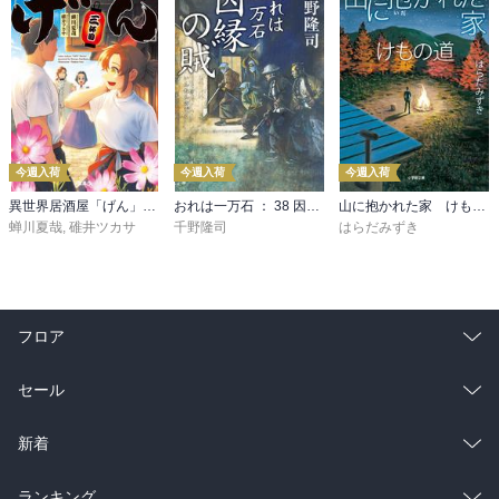
今週入荷
今週入荷
今週入荷
異世界居酒屋「げん」三杯目
おれは一万石 ： 38 因縁の賊
山に抱かれた家 けもの道
蝉川夏哉
,
碓井ツカサ
千野隆司
はらだみずき
フロア
総合
コミック
セール
ラノベ
小説
総合
コミック
新着
雑誌・グラビア
ビジネス・実用
ラノベ
小説
総合
コミック
ランキング