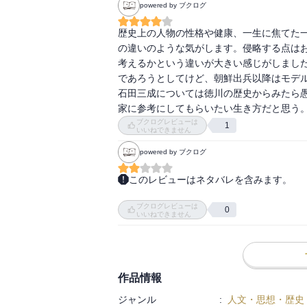
powered by ブクログ
農民出身でも武士になれた
再発見された「天皇」
歴史上の人物の性格や健康、一生に焦てた
新選組の必殺技は「三対一」
の違いのような気がします。侵略する点は
「鬼の副長」土方歳三の最後
考えるかという違いが大きい感じがしまし
であろうとしてけど、朝鮮出兵以降はモデル
いいところのお坊ちゃんだった坂本龍馬
石田三成については徳川の歴史からみたら
龍馬は左利きの刺客に斬られた？
家に参考にしてもらいたい生き方だと思う
浮かび上がった龍馬暗殺の黒幕
ブクログレビューは
1
いいねできません
人の話を聞ける男だった
powered by ブクログ
徳川慶喜カメラ、猟銃、自転車…の趣味三
豚が大好きな元将軍
このレビューはネタバレを含みます。
敵前逃亡の理由
それぞれの歴史事象の学説解釈には興味深い
ブクログレビューは
武士道精神には見向きもせず
0
いいねできません
ｐ.160

もともと武士ではない土方たちの方が、本
しょう。

作品情報
ｐ.212

ジャンル
:
人文・思想・歴史
武士道精神のは従わず、過去を捨てて前向