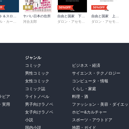
FF
新着
50%OFF
50%OFF
ファスト＆スロー （上）
ヤバい日本の住所
自由と国家 下 繁栄する国 衰退する国
自由と国家 上 繁栄する国 衰退する国
章子
ダニエル・カーネマン
河合太郎
,
村井章子
ダロン・アセモグル
,
ジェイムズ・Ａ・ロビン
ダロン・アセモグル
,
ジ
ジャンル
コミック
ビジネス・経済
男性コミック
サイエンス・テクノロジー
女性コミック
コンピュータ・情報
コミック誌
くらし・家庭
ラビア
ライトノベル
料理・酒
・実用
男子向けラノベ
ファッション・美容・ダイエッ
女子向けラノベ
ホビー&カルチャー
小説
スポーツ・アウトドア
国内小説
地図・ガイド