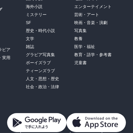
海外小説
エンターテイメント
グ
ミステリー
芸術・アート
SF
映画・音楽・演劇
歴史・時代小説
写真集
文学
教養
雑誌
医学・福祉
ラビア
グラビア写真集
教育・語学・参考書
・実用
ボーイズラブ
児童書
ティーンズラブ
人文・思想・歴史
社会・政治・法律