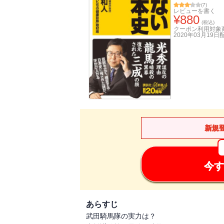
(
7
)
レビューを書く
¥
880
(税込)
クーポン利用対象
2020年03月19日
新規
今す
あらすじ
武田騎馬隊の実力は？