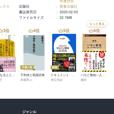
合連合会
ックス
出版社
:
青春出版社
書誌発売日
:
2020.02.03
ファイルサイズ
:
32.7MB
もっと見る
3
位
4
位
5
位
6
位
今週入荷
新着
80代になるとたいていボケるか死ぬ。70代は神様から与えられた特別な時間
千利休と戦国武将
ドキュメント 軍人たちの戦後 ～証言・資料で辿る生還者の数奇な運命～（小学館新書）
バカと無知―人間、この不都合な生きもの―（新潮新書）
子
本郷和人
神立尚紀
橘玲
ジャンル