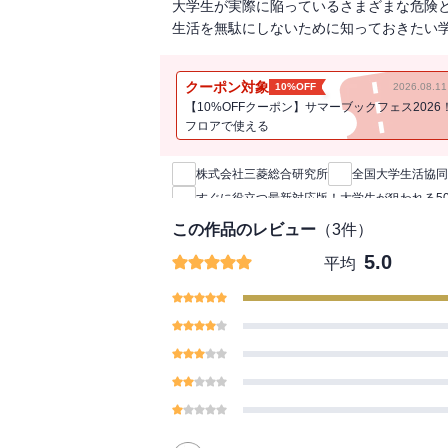
大学生が実際に陥っているさまざまな危険と
生活を無駄にしないために知っておきたい
クーポン対象
10%OFF
2026.08.
【10%OFFクーポン】サマーブックフェス2026
フロアで使える
新刊通知
株式会社三菱総合研究所
全国大学生活協同
すぐに役立つ最新対応版！大学生が狙われる5
この作品のレビュー
（
3
件）
5.0
平均