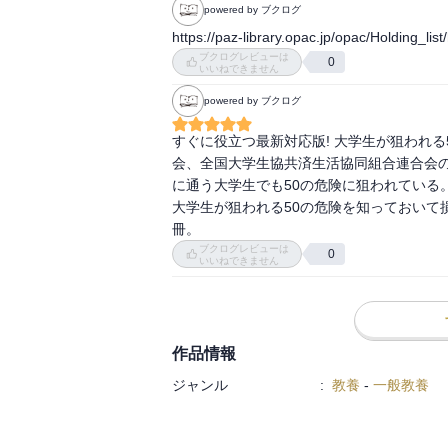
powered by ブクログ
https://paz-library.opac.jp/opac/Holding_lis
ブクログレビューは
0
いいねできません
powered by ブクログ
すぐに役立つ最新対応版! 大学生が狙われ
会、全国大学生協共済生活協同組合連合会の
に通う大学生でも50の危険に狙われている
大学生が狙われる50の危険を知っておいて
冊。
ブクログレビューは
0
いいねできません
作品情報
ジャンル
:
教養
-
一般教養