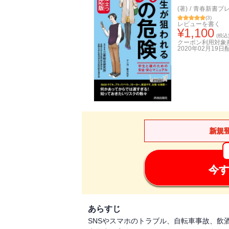
(著)
/
青春新書プ
(
3
)
レビューを書く
¥
1,100
(税込
クーポン利用対象
2020年02月19日
新規
今す
あらすじ
SNSやスマホのトラブル、自転車事故、飲