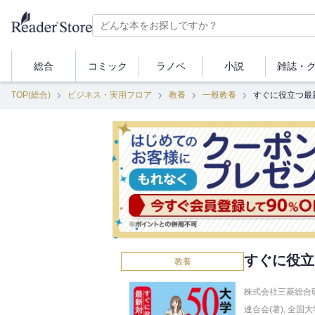
総合
コミック
ラノベ
小説
雑誌・
TOP(総合)
ビジネス・実用フロア
教養
一般教養
すぐに役立つ最
すぐに役立
教養
株式会社三菱総合研
連合会(著)
,
全国大