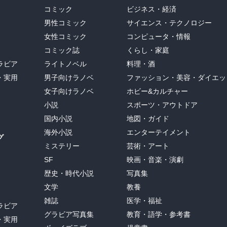
コミック
ビジネス・経済
男性コミック
サイエンス・テクノロジー
女性コミック
コンピュータ・情報
コミック誌
くらし・家庭
ラビア
ライトノベル
料理・酒
・実用
男子向けラノベ
ファッション・美容・ダイエッ
女子向けラノベ
ホビー&カルチャー
小説
スポーツ・アウトドア
国内小説
地図・ガイド
海外小説
エンターテイメント
グ
ミステリー
芸術・アート
SF
映画・音楽・演劇
歴史・時代小説
写真集
文学
教養
雑誌
医学・福祉
ラビア
グラビア写真集
教育・語学・参考書
・実用