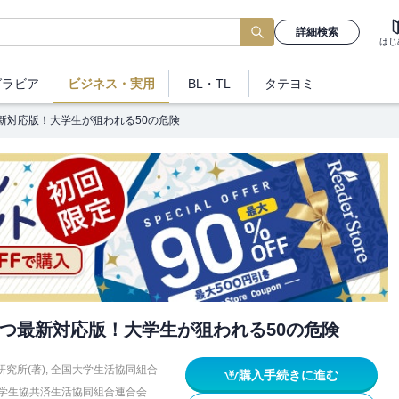
詳細検索
はじ
グラビア
ビジネス
・実用
BL・TL
タテヨミ
新対応版！大学生が狙われる50の危険
つ最新対応版！大学生が狙われる50の危険
究所(著)
,
全国大学生活協同組合
購入手続きに進む
学生協共済生活協同組合連合会