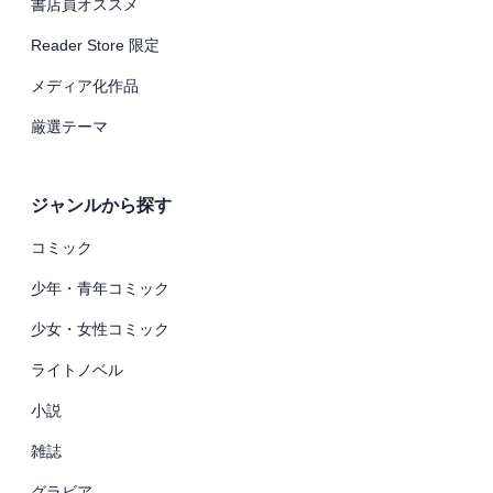
書店員オススメ
Reader Store 限定
メディア化作品
厳選テーマ
ジャンルから探す
コミック
少年・青年コミック
少女・女性コミック
ライトノベル
小説
雑誌
グラビア