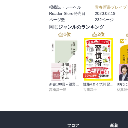
掲載誌・レーベル
:
青春新書プレイブ
Reader Store発売日
:
2020.02.19
ページ数
:
232ページ
同じジャンルのランキング
1
位
2
位
70%OFF
新書100冊～視野を広げる読書～
性格4タイプ別 習慣術
高橋昌一郎
古川武士
林真理
フロア
新着