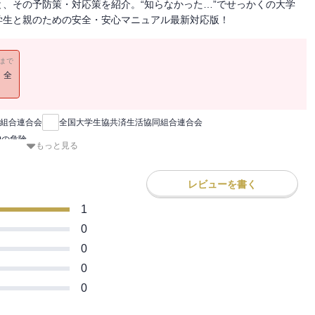
、その予防策・対応策を紹介。“知らなかった…”でせっかくの大学
学生と親のための安全・安心マニュアル最新対応版！
11まで
！全
組合連合会
全国大学生協共済生活協同組合連合会
0の危険
もっと見る
レビューを書く
1
0
0
0
0