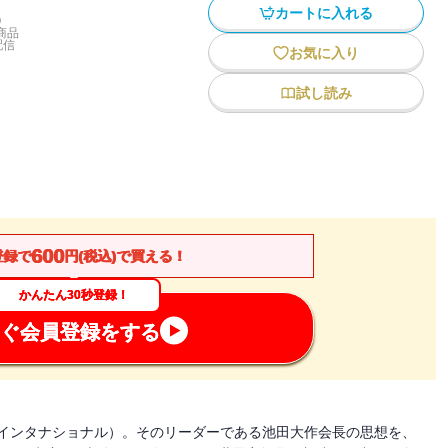
カートに入れる
)
商品
配信
お気に入り
試し読み
600
登録で
円(税込)で買える！
かんたん30秒登録！
ぐ会員登録をする
学会インタナショナル）。そのリーダーである池田大作会長の思想を、