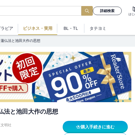
詳細検索
はじ
グラビア
ビジネス
・実用
BL・TL
タテヨミ
]日蓮仏法と池田大作の思想
蓮仏法と池田大作の思想
三文明社
購入手続きに進む