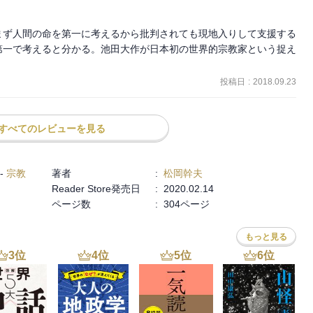
まず人間の命を第一に考えるから批判されても現地入りして支援する
第一で考えると分かる。池田大作が日本初の世界的宗教家という捉え
投稿日
:
2018.09.23
すべてのレビューを見る
-
宗教
著者
:
松岡幹夫
Reader Store発売日
:
2020.02.14
ページ数
:
304ページ
もっと見る
3
位
4
位
5
位
6
位