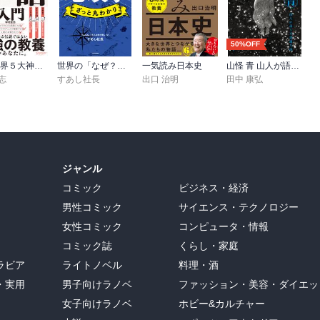
50%OFF
図解 世界５大神話入門
世界の「なぜ？」が見えてくる 大人の地政学 ざっと丸わかり
一気読み日本史
山怪 青 山人が語る不思議な話
志
すあし社長
出口 治明
田中 康弘
ジャンル
コミック
ビジネス・経済
男性コミック
サイエンス・テクノロジー
女性コミック
コンピュータ・情報
コミック誌
くらし・家庭
ラビア
ライトノベル
料理・酒
・実用
男子向けラノベ
ファッション・美容・ダイエッ
女子向けラノベ
ホビー&カルチャー