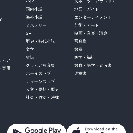
小説
スポーツ・アウトドア
国内小説
地図・ガイド
海外小説
エンターテイメント
グ
ミステリー
芸術・アート
SF
映画・音楽・演劇
歴史・時代小説
写真集
文学
教養
雑誌
医学・福祉
ラビア
グラビア写真集
教育・語学・参考書
・実用
ボーイズラブ
児童書
ティーンズラブ
人文・思想・歴史
社会・政治・法律