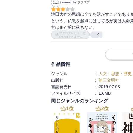
powered by ブクログ
池田大作の思想は全てを活かすことであり
という。仏教を起点にはしてるが実は人命
方はまだ腑に落ちない。
ブクログレビューは
0
いいねできません
作品情報
ジャンル
:
人文・思想・歴史
出版社
:
第三文明社
書誌発売日
:
2019.07.03
ファイルサイズ
:
1.6MB
同じジャンルのランキング
1
位
2
位