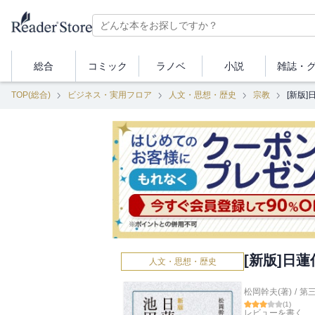
総合
コミック
ラノベ
小説
雑誌・
TOP(総合)
ビジネス・実用フロア
人文・思想・歴史
宗教
[新版
[新版]日
人文・思想・歴史
松岡幹夫(著)
/
第
(
1
)
レビューを書く