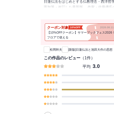
日蓮仏法をはじめとする仏教理念・西洋哲学
面加筆・改訂した最新版。 作家・佐藤優氏
宗教家・社会運動家としてのみ論じられ、批
長に光を当てる。
クーポン対象
10%OFF
2026.08.
【10%OFFクーポン】サマーブックフェス2026
フロアで使える
新刊通知
松岡幹夫
[新版]日蓮仏法と池田大作の思想
この作品のレビュー
（
1
件）
3.0
平均