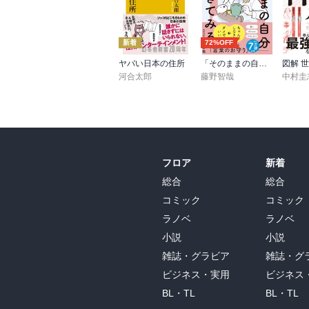
新着
72%OFF
ヤバい日本の住所
「そのままの自分」を生きてみる 精神科医が教える自分を責めない気持ちの整理術 (特装版)
河合太郎
藤野智哉
中村圭
フロア
新着
総合
総合
コミック
コミック
ラノベ
ラノベ
小説
小説
雑誌・グラビア
雑誌・グ
ビジネス・実用
ビジネス
BL・TL
BL・TL