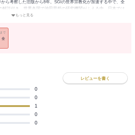
から考察した旧版から8年。SGIの世界宗教化が加速する中で、全
の解説付き。世界各国で池田思想の研究機関がふえる中、日本では
評の対象となる傾向が強い現状を憂い、思想家としての池田SGI会
もっと見る
11まで
！全
レビューを書く
0
0
1
0
0