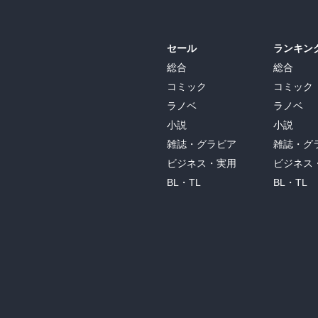
セール
ランキン
総合
総合
コミック
コミック
ラノベ
ラノベ
小説
小説
雑誌・グラビア
雑誌・グ
ビジネス・実用
ビジネス
BL・TL
BL・TL