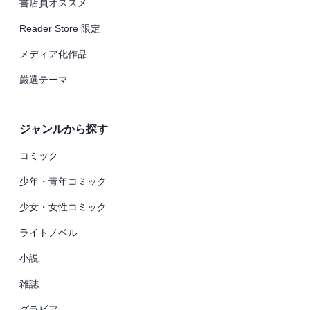
書店員オススメ
Reader Store 限定
メディア化作品
厳選テーマ
ジャンルから探す
コミック
少年・青年コミック
少女・女性コミック
ライトノベル
小説
雑誌
グラビア