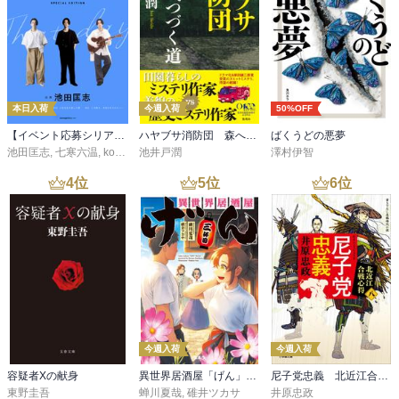
本日入荷
今週入荷
50%OFF
【イベント応募シリアルコード付】池田匡志出演・オーディオフォトブック「あの日」SPECIAL EDITION（音声／動画付）
ハヤブサ消防団 森へつづく道
ばくうどの悪夢
池田匡志
,
七寒六温
,
konoko58
池井戸潤
,
村崎キコ
澤村伊智
4
位
5
位
6
位
今週入荷
今週入荷
容疑者Xの献身
異世界居酒屋「げん」三杯目
尼子党忠義 北近江合戦心得〈八〉
東野圭吾
蝉川夏哉
,
碓井ツカサ
井原忠政