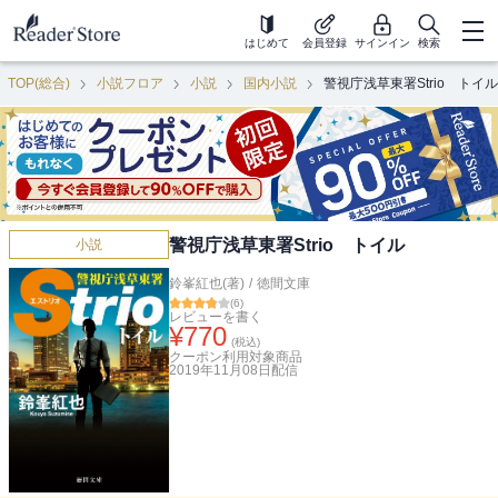
はじめて
会員登録
サインイン
検索
TOP(総合)
小説フロア
小説
国内小説
警視庁浅草東署Strio トイル
警視庁浅草東署Strio トイル
小説
鈴峯紅也(著)
/
徳間文庫
(
6
)
レビューを書く
¥
770
(税込)
クーポン利用対象商品
2019年11月08日
配信