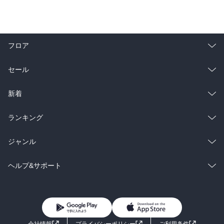
フロア
総合
コミック
セール
ラノベ
小説
総合
コミック
新着
雑誌・グラビア
ビジネス・実用
ラノベ
小説
総合
コミック
ランキング
BL・TL
雑誌・グラビア
ビジネス・実用
ラノベ
小説
総合
コミック
ジャンル
BL・TL
雑誌・グラビア
ビジネス・実用
ラノベ
小説
コミック
男性コミック
ヘルプ&サポート
BL・TL
雑誌・グラビア
ビジネス・実用
女性コミック
コミック誌
初めての方へ
ヘルプ
BL・TL
ライトノベル
男子向けラノベ
よくあるご質問
お問い合わせ
会社情報
プライバシーポリシー
ご利用条件