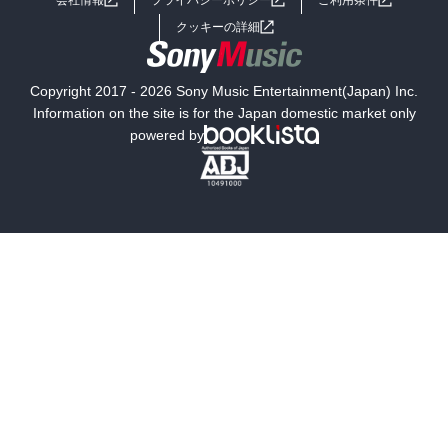
女子向けラノベ
小説
利用規約
クッキーの詳細
国内小説
海外小説
Copyright 2017 - 2026 Sony Music Entertainment(Japan) Inc.
ミステリー
SF
Information on the site is for the Japan domestic market only
powered by
歴史・時代小説
文学
雑誌
グラビア写真集
ボーイズラブ
ティーンズラブ
人文・思想・歴史
社会・政治・法律
ビジネス・経済
サイエンス・テクノロジー
コンピュータ・情報
くらし・家庭
料理・酒
ファッション・美容・ダイエット