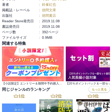
著者
:
鈴峯紅也
之からの成長が見え隠れするが、

掲載誌・レーベル
:
徳間文庫
此の本の主役は坂崎浩一国務大臣

出版社
:
徳間書店
（ラスボスも同じ）でバケモノぶ

Reader Store発売日
:
2019.11.08
りには圧倒されるものの、夫かつ

書誌発売日
:
2019.11.08
化け物を頭コッツンで倒す母親こ

ページ数
:
392ページ
そ物語の芯かもしれない
ファイルサイズ
:
0.9MB
関連する特集
【小説限定】エントリー＆期間中予約購入でクーポンプレゼント
同じジャンルのランキング
もっと見る
1
位
2
位
3
位