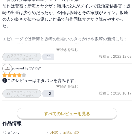
前作は警察：新海とヤクザ：瀬川の2人がメインで政治家秘書官：坂
崎の出番は少なめだったが、今回は坂崎とその家族がメイン。坂崎
の人の良さが伝わる優しい作品で前作同様サクサク読みやすかっ
た。

エピローグでは新海と坂崎の出会いのきっかけや坂崎の新海に対す
る深い感謝や信頼を知れたり、新海の世話好きな面が垣間見れて気
続きを読む
持ちがほっこり。

ブクログレビューは
投稿日
:
2022.12.09
11
いいねできません
事の発端は坂崎が自分の父親の不審な様子について新海に相談した
powered by ブクログ
ことから調査が始まる。新海を通じて友となった瀬川も協力し、そ
れぞれの分野で調べていくと意外なところに繋がっていく。

このレビューはネタバレを含みます。
前作同様に気心知れた仲間内のわちゃわちゃがあったり、事件に絡
続きを読む
物語としての主役はその子供世代

む部分はピリッとしたり緩急あって面白い。新海も瀬川も坂崎やそ
ブクログレビューは
だが、親世代の貫録の違いも凄い

投稿日
:
2020.10.17
2
いいねできません
の家族を思い全力で助けようとするのが良い。それぞれを尊重しな
政治家秘書・刑事・テキヤトリオ

がら助け合う、持ちつ持たれつな3人の関係が素敵。

親友を護る為に無償の活動をする

仕事では抜け目のない坂崎の父：浩一が見せる不可解な行動の裏に
刑事は私的報奨制度で捜査を開始

すべてのレビューを見る
ある真相も、また人間味が感じられた。

テキヤの活動は任侠生き残り大物

作品情報
次作も楽しみ。
此の化け物たちを動かす

ジャンル
:
小説
-
国内小説
政治家秘書で息子の本当の主役は
