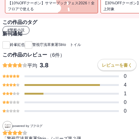
【10%OFFクーポン】サマーブックフェス2026！全
【30%OFFクーポン
フロアで使える
上対象
この作品のタグ
#
警察小説
新刊通知
鈴峯紅也
警視庁浅草東署Strio トイル
この作品のレビュー
（
6
件）
3.8
レビューを書く
平均
0
4
1
0
0
powered by ブクログ
「警視庁浅草東署Strio」シリーズ第２弾。
