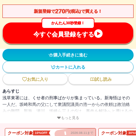
270
新規登録で
円(税込)で買える！
かんたん30秒登録！
今すぐ会員登録をする
購入手続きに進む
カートに入れる
お気に入り
試し読み
あらすじ
浅草東署には、くせ者の刑事ばかりが集まっている。新海悟はその
一人だ。坂崎和馬の父にして衆議院議員の浩一からの依頼は政治絡
みの難問。新海、瀬川、坂崎ら三人のSは、事件を解決へと導けるの
か!?
もっと見る
クーポン対象
クーポン対象
10%OFF
2026.08.11まで
30%