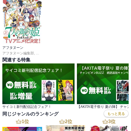
アフタヌーン
アフタヌーン編集部
,
ＦｉｏｋＬｅｅ
,
山口つばさ
,
城戸志保
,
ヨシダ。
,
陶延リュウ
関連する特集
サイコミ新刊配信記念フェア！
同じジャンルのランキング
もっと見る
1
位
2
位
3
位