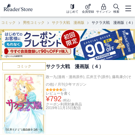
はじめて
会員登録
サインイン
検索
コミック
男性コミック
サクラ大戦 漫画版
サクラ大戦 漫画版（４）
サクラ大戦 漫画版（４）
コミック
政一九(漫画・漫画原作)
,
広井王子(原作)
,
藤島康介(そ
の他)
/
月刊少年マガジン
(
2
)
レビューを書く
¥
792
(税込)
クーポン利用対象商品
2019年11月15日
配信