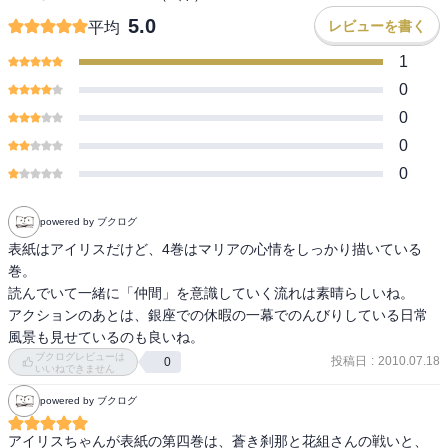
5.0
レビューを書く
平均
1
0
0
0
0
powered by ブクログ
表紙はアイリスだけど、4巻はマリアの心情をしっかり描いている
巻。

読んでいて一緒に「仲間」を意識していく流れは素晴らしいね。

アクションのあとは、銀座での休暇の一幕でのんびりしている日常
風景も見せているのも良いね。
ブクログレビューは
投稿日
:
2010.07.18
0
いいねできません
powered by ブクログ
アイリスちゃんが表紙の第四巻は、蒼き刹那と花組さんの戦いと、