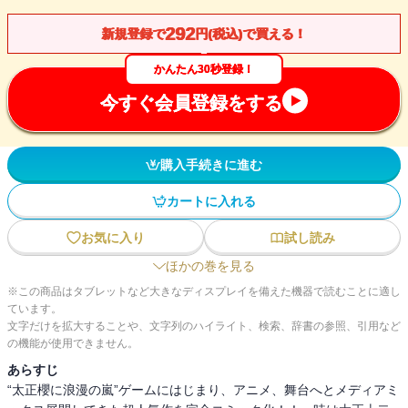
292
新規登録で
円(税込)で買える！
かんたん30秒登録！
今すぐ会員登録をする
購入手続きに進む
カートに入れる
お気に入り
試し読み
ほかの巻を見る
※この商品はタブレットなど大きなディスプレイを備えた機器で読むことに適し
ています。
文字だけを拡大することや、文字列のハイライト、検索、辞書の参照、引用など
の機能が使用できません。
あらすじ
“太正櫻に浪漫の嵐”ゲームにはじまり、アニメ、舞台へとメディアミ