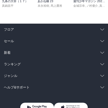
九条の大罪（１７）
あかね噺 23
週刊少年マガジン 2026年36・37号[2026年8月5日発売]
真鍋昌平
末永裕樹
,
馬上鷹将
金城宗幸
,
ノ村優介
,
真島ヒロ
フロア
総合
コミック
セール
ラノベ
小説
総合
コミック
新着
雑誌・グラビア
ビジネス・実用
ラノベ
小説
総合
コミック
ランキング
BL・TL
雑誌・グラビア
ビジネス・実用
ラノベ
小説
総合
コミック
ジャンル
BL・TL
雑誌・グラビア
ビジネス・実用
ラノベ
小説
コミック
男性コミック
ヘルプ&サポート
BL・TL
雑誌・グラビア
ビジネス・実用
女性コミック
コミック誌
初めての方へ
ヘルプ