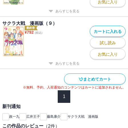
お気に入り
あらすじを見る
サクラ大戦 漫画版（９）
最終巻
カートに入れる
¥
792
(税込)
試し読み
お気に入り
あらすじを見る
まとめてカート
※無料、予約、入荷通知のコンテンツはカートに追加されません。
1
新刊通知
政一九
広井王子
藤島康介
サクラ大戦 漫画版
この作品のレビュー
（
2
件）