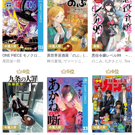
今週入荷
今週入荷
新着
ONE PIECE モノクロ版 115
異世界居酒屋「のぶ」(22)
悪役令嬢レベル99 ～私は裏ボスですが魔王ではありません～ その６
尾田栄一郎
蝉川夏哉
,
ヴァージニア二等兵
のこみ
,
転
,
七夕さとり
,
Tea
4
位
5
位
6
位
今週入荷
今週入荷
今週入荷