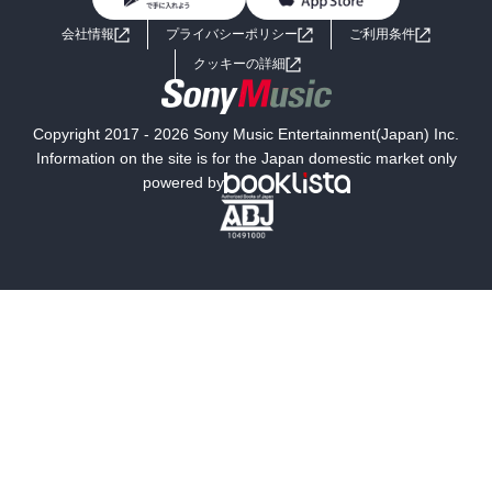
BL・TL
ライトノベル
男子向けラノベ
よくあるご質問
お問い合わせ
会社情報
プライバシーポリシー
ご利用条件
女子向けラノベ
小説
利用規約
クッキーの詳細
国内小説
海外小説
Copyright 2017 - 2026 Sony Music Entertainment(Japan) Inc.
ミステリー
SF
Information on the site is for the Japan domestic market only
powered by
歴史・時代小説
文学
雑誌
グラビア写真集
ボーイズラブ
ティーンズラブ
人文・思想・歴史
社会・政治・法律
ビジネス・経済
サイエンス・テクノロジー
コンピュータ・情報
くらし・家庭