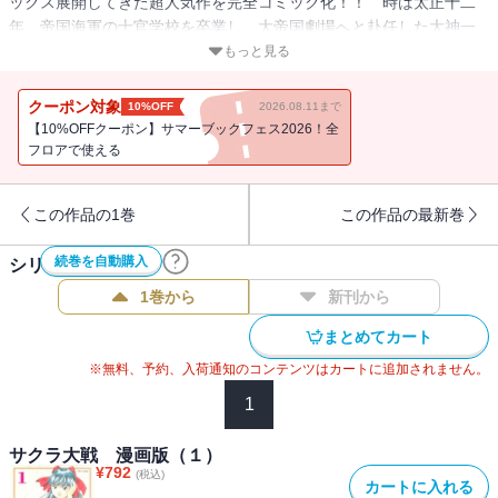
ックス展開してきた超人気作を完全コミック化！！ 時は太正十二
年。帝国海軍の士官学校を卒業し、大帝国劇場へと赴任した大神一
郎が、歌劇団の個性豊かな６人の乙女たちとともに、帝都の平和を
もっと見る
乱す魔に立ち向かう！！ 帝国華撃団・花組、出撃！！第４巻
クーポン対象
10%OFF
2026.08.11まで
【10%OFFクーポン】サマーブックフェス2026！全
フロアで使える
この作品の1巻
この作品の最新巻
続巻を自動購入
シリーズ作品(
9
件)
1巻から
新刊から
まとめてカート
※無料、予約、入荷通知のコンテンツはカートに追加されません。
1
サクラ大戦 漫画版（１）
¥
792
(税込)
カートに入れる