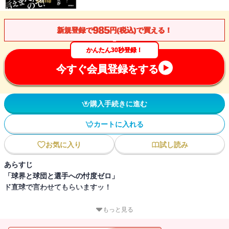
985
新規登録で
円(税込)で買える！
かんたん30秒登録！
今すぐ会員登録をする
購入手続きに進む
カートに入れる
お気に入り
試し読み
あらすじ
「球界と球団と選手への忖度ゼロ」
ド直球で言わせてもらいますッ！
野球解説者両雄が初バッテリーを組む。
もっと見る
プロ野球界が抱えたヤバイ部分をとことんぶった切る、