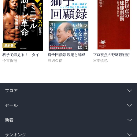
最新巻
科学で鍛える！ タイパとコスパ最強のミニマル筋トレ革命
獅子回顧録 現場と編成でトップを務めた男の軌跡
プロ視点の野球観戦術
今古賀翔
渡辺久信
宮本慎也
フロア
総合
コミック
セール
ラノベ
小説
総合
コミック
新着
雑誌・グラビア
ビジネス・実用
ラノベ
小説
総合
コミック
ランキング