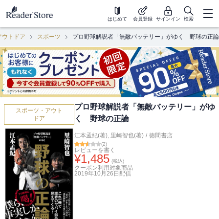
はじめて
会員登録
サインイン
検索
アウトドア
スポーツ
プロ野球解説者「無敵バッテリー」がゆく 野球の正論
プロ野球解説者「無敵バッテリー」がゆ
スポーツ・アウト
く 野球の正論
ドア
江本孟紀(著)
,
里崎智也(著)
/
徳間書店
(
2
)
レビューを書く
¥
1,485
(税込)
クーポン利用対象商品
2019年10月26日
配信