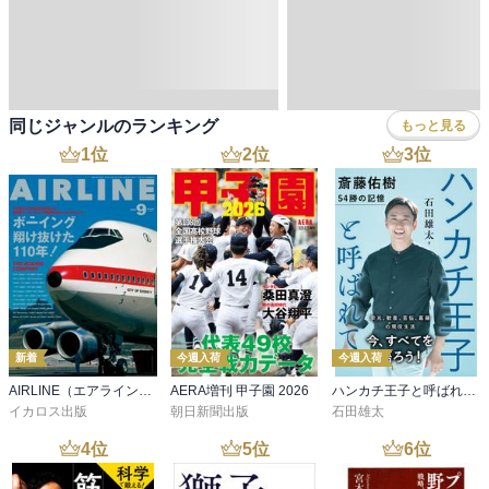
同じジャンルのランキング
もっと見る
1
位
2
位
3
位
新着
今週入荷
今週入荷
AIRLINE（エアライン）2026年9月号
AERA増刊 甲子園 2026
ハンカチ王子と呼ばれて 斎藤佑樹 54勝の記憶
イカロス出版
朝日新聞出版
石田雄太
4
位
5
位
6
位