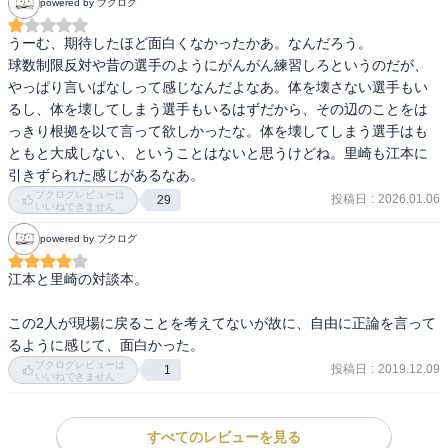
powered by ブクログ
第6章 野球界の「未来」と「今」を語り尽くそう
うーむ、期待したほど面白くなかったかあ。なんだろう。

球数制限反対や昔の選手のようにがんがん練習しろというのだが、
やっぱり言いぱなしって感じなんだよなあ。体を壊さない選手もい
るし、体を壊してしまう選手もいるはずだから、その辺のことをは
っきり根拠を以て言って欲しかったな。体を壊してしまう選手はも
ともと大成しない、ということはないと思うけどね。里崎も江本に
引きずられた感じがあるなあ。
ブクログレビューは
投稿日
:
2026.01.06
29
いいねできません
powered by ブクログ
江本と里崎の対談本。

この2人が現場に戻ることを考えてないが故に、自由に正論を言って
るように感じて、面白かった。
ブクログレビューは
投稿日
:
2019.12.09
1
いいねできません
すべてのレビューを見る