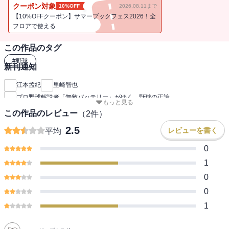
球団も選手も恐れる対談が実現した！
クーポン対象
10%OFF
2026.08.11まで
○球数制限と超高校級投手をめぐる右往左往
【10%OFFクーポン】サマーブックフェス2026！全
○データ偏重主義に走る某監督の連敗
フロアで使える
○タイトルを獲ったはいいが「一発屋」で終わるあの選手
この作品のタグ
○良い引退、悪い現役固執
○トライアウトで頑張る前に頑張っておくべきだった彼
#
野球
新刊通知
○体をいじめていない「ボテ投手」はこいつだ！
○ＦＡで儲かった球団と失敗した球団
江本孟紀
里崎智也
○なぜ選手は自軍コーチより他球団の選手を頼るのか
プロ野球解説者「無敵バッテリー」がゆく 野球の正論
もっと見る
○球場でのグッズ配布は「麻薬」のようなものだ……
この作品のレビュー
（
2
件）
あとは読んでのお楽しみ！
2.5
レビューを書く
平均
プロ野球がＸ倍楽しく見えてくる、
0
これぞ解説者の覚悟と矜持のモーレツ対談！
1
「本書目次より」
0
第1章 プロ野球は楽な方向に流れていないか？
0
第2章 ああ、指導者はつらいよ
第3章 「球数制限」についてモノ申す！
1
第4章 もう引退すべきだよ、✕✕は！
第5章 プロ野球をX倍楽しくする方法