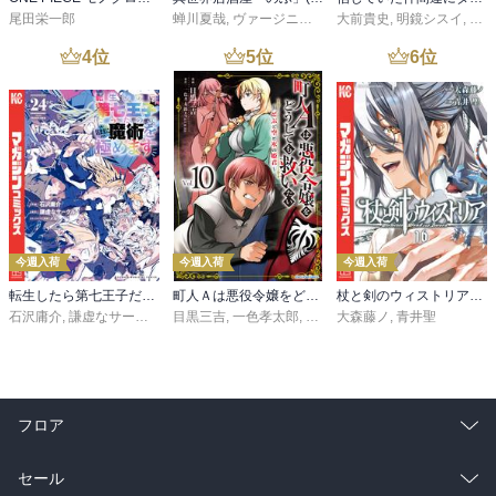
尾田栄一郎
蝉川夏哉
,
ヴァージニア二等兵
大前貴史
,
転
,
明鏡シスイ
,
ｔｅ
4
位
5
位
6
位
今週入荷
今週入荷
今週入荷
転生したら第七王子だったので、気ままに魔術を極めます（２４）
町人Ａは悪役令嬢をどうしても救いたい ～どぶと空と氷の姫君～１０【電子書店共通特典イラスト付】
杖と剣のウィストリア（１６）
石沢庸介
,
謙虚なサークル
,
メル。
目黒三吉
,
一色孝太郎
,
Parum
大森藤ノ
,
青井聖
フロア
総合
コミック
セール