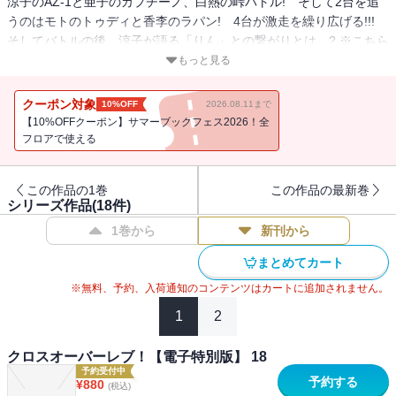
涼子のAZ-1と亜子のカプチーノ、白熱の峠バトル! そして2台を追
うのはモトのトゥディと香李のラパン! 4台が激走を繰り広げる!!!
そしてバトルの後、涼子が語る「りん」との繋がりとは…? ※こちら
は巻末に電子版のみの特典ペーパーがついている特別版となりま
もっと見る
す。
クーポン対象
10%OFF
2026.08.11まで
【10%OFFクーポン】サマーブックフェス2026！全
フロアで使える
この作品の1巻
この作品の最新巻
シリーズ作品(
18
件)
1巻から
新刊から
まとめてカート
※無料、予約、入荷通知のコンテンツはカートに追加されません。
1
2
クロスオーバーレブ！【電子特別版】 18
予約受付中
予約する
¥
880
(税込)