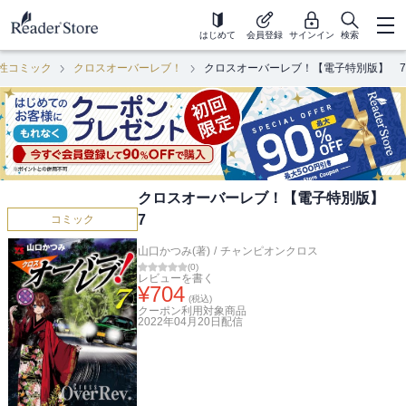
はじめて
会員登録
サインイン
検索
性コミック
クロスオーバーレブ！
クロスオーバーレブ！【電子特別版】 7
クロスオーバーレブ！【電子特別版】
7
コミック
山口かつみ(著)
/
チャンピオンクロス
(
0
)
レビューを書く
¥
704
(税込)
クーポン利用対象商品
2022年04月20日
配信