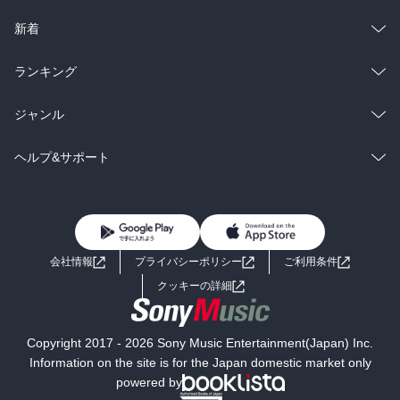
ラノベ
小説
総合
コミック
新着
雑誌・グラビア
ビジネス・実用
ラノベ
小説
総合
コミック
ランキング
BL・TL
雑誌・グラビア
ビジネス・実用
ラノベ
小説
総合
コミック
ジャンル
BL・TL
雑誌・グラビア
ビジネス・実用
ラノベ
小説
コミック
男性コミック
ヘルプ&サポート
BL・TL
雑誌・グラビア
ビジネス・実用
女性コミック
コミック誌
初めての方へ
ヘルプ
BL・TL
ライトノベル
男子向けラノベ
よくあるご質問
お問い合わせ
会社情報
プライバシーポリシー
ご利用条件
女子向けラノベ
小説
利用規約
クッキーの詳細
国内小説
海外小説
Copyright 2017 - 2026 Sony Music Entertainment(Japan) Inc.
ミステリー
SF
Information on the site is for the Japan domestic market only
powered by