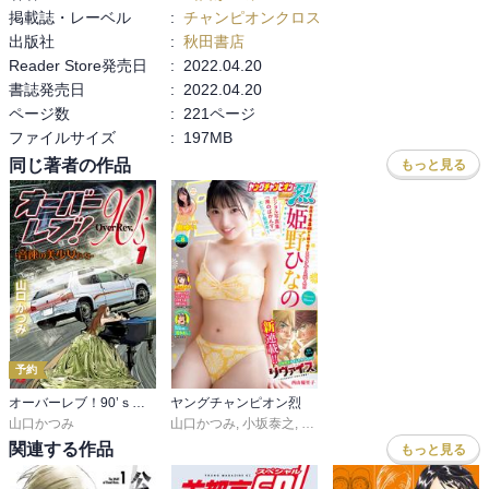
掲載誌・レーベル
:
チャンピオンクロス
出版社
:
秋田書店
Reader Store発売日
:
2022.04.20
書誌発売日
:
2022.04.20
ページ数
:
221ページ
ファイルサイズ
:
197MB
同じ著者の作品
もっと見る
予約
オーバーレブ！90’ｓ―音速の美少女たち―
ヤングチャンピオン烈
山口かつみ
山口かつみ
,
小坂泰之
,
鯨川リョウ
,
施川ユウキ
,
クール
関連する作品
もっと見る