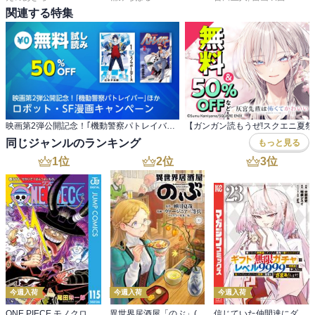
関連する特集
映画第2弾公開記念！｢機動警察パトレイバー｣ほか ロボット・SF漫画キャンペーン
同じジャンルのランキング
もっと見る
1
位
2
位
3
位
今週入荷
今週入荷
今週入荷
ONE PIECE モノクロ版 115
異世界居酒屋「のぶ」(22)
信じていた仲間達にダンジョン奥地で殺されかけたがギフト『無限ガチャ』でレベル９９９９の仲間達を手に入れて元パーティーメンバーと世界に復讐＆『ざまぁ！』します！（２３）