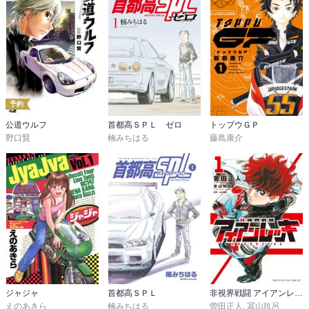
予約
公道ウルフ
首都高ＳＰＬ ゼロ
トップウＧＰ
野口賢
楠みちはる
藤島康介
ジャジャ
首都高ＳＰＬ
非視界戦闘 アイアンレッキ
えのあきら
楠みちはる
曽田正人
,
冨山玖呂