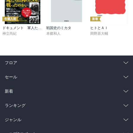
今週入荷
新着
ドキュメント 軍人たちの戦後 ～証言・資料で辿る生還者の数奇な運命～（小学館新書）
戦国史のミカタ
ヒトとＡＩ
神立尚紀
本郷和人
岡野原大輔
フロア
総合
コミック
セール
ラノベ
小説
総合
コミック
新着
雑誌・グラビア
ビジネス・実用
ラノベ
小説
総合
コミック
ランキング
BL・TL
雑誌・グラビア
ビジネス・実用
ラノベ
小説
総合
コミック
ジャンル
BL・TL
雑誌・グラビア
ビジネス・実用
ラノベ
小説