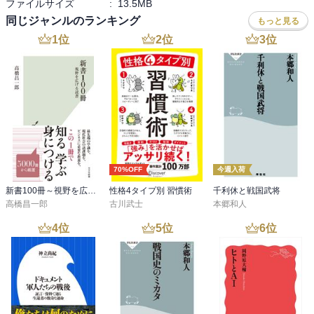
ファイルサイズ
:
13.5MB
同じジャンルのランキング
もっと見る
1
位
2
位
3
位
70%OFF
今週入荷
新書100冊～視野を広げる読書～
性格4タイプ別 習慣術
千利休と戦国武将
高橋昌一郎
古川武士
本郷和人
4
位
5
位
6
位