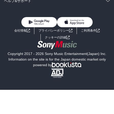
コミック
男性コミック
ヘルプ&サポート
BL・TL
雑誌・グラビア
ビジネス・実用
女性コミック
コミック誌
初めての方へ
ヘルプ
BL・TL
ライトノベル
男子向けラノベ
よくあるご質問
お問い合わせ
会社情報
プライバシーポリシー
ご利用条件
女子向けラノベ
小説
利用規約
クッキーの詳細
国内小説
海外小説
Copyright 2017 - 2026 Sony Music Entertainment(Japan) Inc.
ミステリー
SF
Information on the site is for the Japan domestic market only
powered by
歴史・時代小説
文学
雑誌
グラビア写真集
ボーイズラブ
ティーンズラブ
人文・思想・歴史
社会・政治・法律