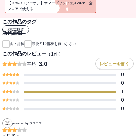
第４章 政治の流れから経済を読む
【10%OFFクーポン】サマーブックフェス2026！全
第５章 知的資本主義で資産を10倍にする投資
フロアで使える
第６章 日本の未来を拓く12人の起業家
この作品のタグ
第７章 新成長企業ベストイレブン
第８章 新々ＩＰＯ銘柄ベストイレブン
#
株式投資
新刊通知
菅下清廣
最後の10倍株を買いなさい
この作品のレビュー
（
1
件）
3.0
レビューを書く
平均
0
0
1
0
0
powered by ブクログ
＜目次＞
