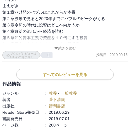
まえがき

第１章ｱﾒﾘｶ発のバブルはこれからが本番

第２章波動で見ると2020年までにバブルのピークがくる

第３章令和の時代に投資はどこへ向かうか

第４章政治の流れから経済を読む

第５章知的資本主義で資産を１０倍にする投資

第６章日本の未来をきづく１２人の起業家

続きを読む
第７章新成長企業ベストイレブン

ブクログレビューは
投稿日
:
2019.09.16
0
第８章新新IPO銘柄ベストイレブン

いいねできません
P102 AI,バイオ、ブロックチェーンの３分野が発展。

すべてのレビューを見る
　ここに投資する

作品情報
ジャンル
:
教養
-
一般教養
初版2019/6/30
著者
:
菅下清廣
出版社
:
徳間書店
Reader Store発売日
:
2019.06.29
書誌発売日
:
2019.07.01
ページ数
:
200ページ