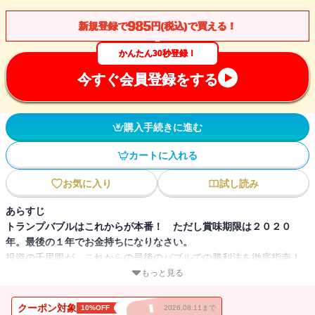
985
新規登録で
円(税込)で買える！
かんたん30秒登録！
今すぐ会員登録をする
購入手続きに進む
カートに入れる
お気に入り
試し読み
あらすじ
トランプバブルはこれからが本番！ ただし賞味期限は２０２０
年。最後の１年でお金持ちになりなさい。
投資の千里眼が、これからの最後のバブルでの勝利法を徹底指南！
第１章 アメリカ発のバブルはこれからが本番
もっと見る
第２章 波動で見ると２０２０年までにバブルのピークが来る
第３章 令和の時代に投資はどこに向かうか
クーポン対象
10%OFF
2026.08.11まで