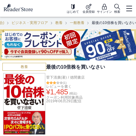
はじめて
会員登録
サインイン
検索
合)
ビジネス・実用フロア
教養
一般教養
最後の10倍株を買いなさい
最後の10倍株を買いなさい
教養
菅下清廣(著)
/
徳間書店
(
1
)
レビューを書く
¥
1,485
(税込)
クーポン利用対象商品
2019年06月29日
配信