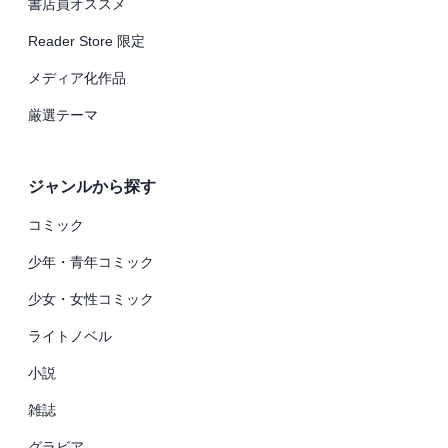
書店員オススメ
Reader Store 限定
メディア化作品
厳選テーマ
ジャンルから探す
コミック
少年・青年コミック
少女・女性コミック
ライトノベル
小説
雑誌
グラビア