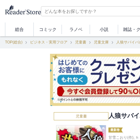
総合
コミック
ラノベ
小説
雑誌・
TOP(総合)
ビジネス・実用フロア
児童書
児童文庫
人狼サバイバ
人狼サバイ
児童書
最新巻
甘雪こおり(作)
,
ｈ