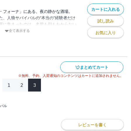
カートに入れる
・フォーナ」にある、夜の静かな酒場。
た、人狼サバイバルの“本当の”経験者だけ
試し読み
屋に集まったのは、名前も顔もわからない
―。
全て表示する
お気に入り
」の目的は、過去の参加者たちの「ありの
と、ただそれだけ。しかし、どこから嗅ぎ
た伯爵によって彼らは再び命を賭けた人狼
れることになるのだった。
まとめてカート
ての漢字にふりがなつき＞
※無料、予約、入荷通知のコンテンツはカートに追加されません。
1
2
3
バル
レビューを書く