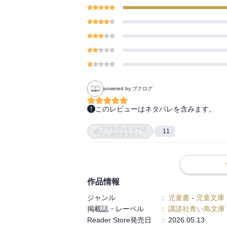
powered by ブクログ
このレビューはネタバレを含みます。
ネタバレです

ブクログレビューは
11
いいねできません
作品情報
ジャンル
:
児童書
-
児童文庫
掲載誌・レーベル
:
講談社青い鳥文庫
Reader Store発売日
:
2026.05.13