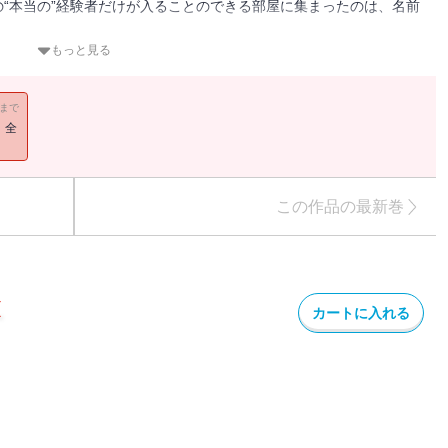
“本当の”経験者だけが入ることのできる部屋に集まったのは、名前
。
参加者たちの「ありのままの願い」を聞くこと、ただそれだけ。しか
もっと見る
伯爵によって彼らは再び命を賭けた人狼サバイバルに巻き込まれるこ
11まで
！全
つき＞
この作品の最新巻
カートに入れる