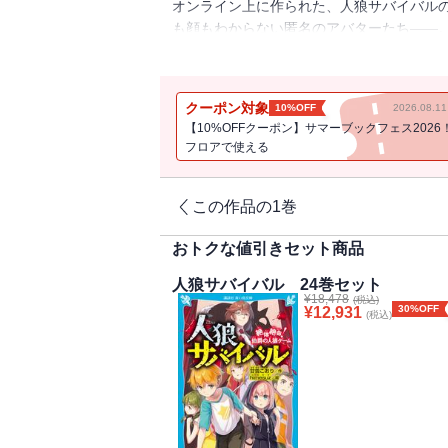
オンライン上に作られた、人狼サバイバルの
も顔もわからない匿名のアバターたち――
部屋主である「笛少年」の目的は、過去の
し、どこから嗅ぎつけたのか、突如現れた
とになるのだった。
クーポン対象
10%OFF
2026.08.
【10%OFFクーポン】サマーブックフェス2026
＜小学中級から すべての漢字にふりがな
フロアで使える
この作品の1巻
おトクな値引きセット商品
人狼サバイバル 24巻セット
¥
18,478
(税込)
30%OFF
¥
12,931
(税込)