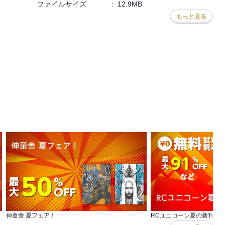
ファイルサイズ
:
12.9MB
もっと見る
たけど、すごい面白かったです.ᐟ.ᐟ

きてわくわくした新しいスタイルでしたт‪   ̫  т

けど、バレエやってるのは女の子っていう先入観みんな持ってるだろ
のを何度も強調してきてて、カラスくんだと最初は思ってたけどあか
イマンちゃんでした? ·̫ ?

後のどんでん返しでおおー！ってなるようにいろいろ伏線がありまし
⸝⸝)

雨四光がウサギちゃんだったとは。今回はハヤトくんもウサギちゃん
たんだ。確かにガラスの姫君の感情的な感じはハヤトくんみもあった
伸童舎 夏フェア！
RCユニコーン夏の新刊フ