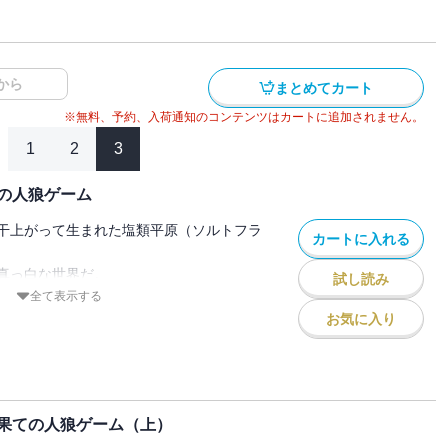
から
まとめてカート
※無料、予約、入荷通知のコンテンツはカートに追加されません。
1
2
3
の人狼ゲーム
干上がって生まれた塩類平原（ソルトフラ
カートに入れる
真っ白な世界だ。
試し読み
をオークションによって決めるというも
全て表示する
お気に入り
「塩のコイン」をいかに使うか、それが勝負
」が加わった三つ巴のゲームは、参加者の
烈をきわめることに！
果ての人狼ゲーム（上）