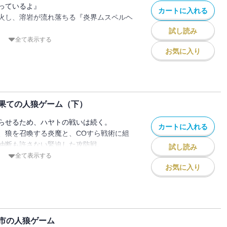
ての漢字にふりがなつき＞
っているよ』
カートに入れる
火し、溶岩が流れ落ちる『炎界ムスペルヘ
試し読み
ラバラな参加者たちが結束して狼陣営に戦
全て表示する
ム『終末の日』では一手先を読む狼に翻弄
お気に入り
い込まれてしまう。
たしてハヤトは世界を元に戻すことができ
果ての人狼ゲーム（下）
ての漢字にふりがなつき＞
らせるため、ハヤトの戦いは続く。
カートに入れる
、狼を召喚する炎魔と、COすら戦術に組
油断も許さない緊迫した攻防戦。
試し読み
あきらめず戦い続けている。
全て表示する
ウに届くのか、カリュウの怒りと悲しみは
お気に入り
で、人類が迎える結末は――。
ての漢字にふりがなつき＞
市の人狼ゲーム