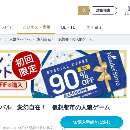
詳細検索
はじ
グラビア
ビジネス
・実用
BL・TL
タテヨミ
ル
人狼サバイバル 変幻自在！ 仮想都市の人狼ゲーム
バル 変幻自在！ 仮想都市の人狼ゲーム
購入手続きに進む
ｉｍｅｓｕｚ(絵)
/
講談社青い鳥文