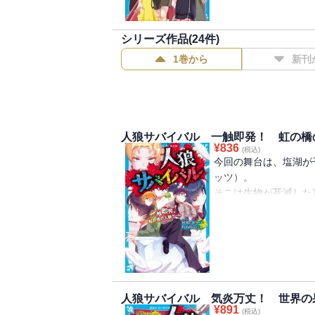
シリーズ作品(
24
件)
1巻から
新刊
人狼サバイバル 一触即発！ 虹の橋
¥
836
(税込)
今回の舞台は、塩湖が
ッツ）。
そこは生物が死滅した
昼のゲームは、各役職
の。
与えられた100枚の
の鍵をにぎる。
第三勢力の「神秘陣営
思惑が入り乱れて、熾
人狼サバイバル 気炎万丈！ 世界の
¥
891
(税込)