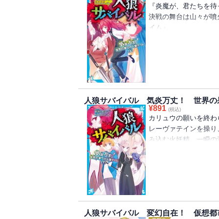
＜小学中級から すべ
『炎魔が、君たちを待
決戦の舞台は山々が噴
イム』。
普段は願いも思惑もバ
いを挑むも、昼のゲー
され、苦しい状況に追
絶体絶命の危機！ は
るのか！？
人狼サバイバル 気炎万丈！ 世界の
＜小学中級から すべ
¥
891
(税込)
カリュウの願いを終わ
レーヴァテインを操り
み込む火妖精。一瞬の
それでも誰もが勝ちを
ハヤトの想いはカリュ
癒されるのか。
炎に包まれた運命の中
＜小学中級から すべ
人狼サバイバル 変幻自在！ 仮想都