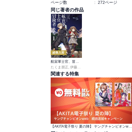
ページ数
:
272ページ
同じ著者の作品
どういう状態なのか最初は意味がわからなかっ
ゲームの考察もしながらこれが誰なのかの考察もで
笛少年はラブカくんみを感じてて当たった
続巻入荷
的な意図がすごかった-  ̫-

サボさんが数字の3の形をしてるって言う
航宙軍士官、冒険者になる
らさますぎるか、、、？と疑ってたらまさかのカ
たくま朋正
,
伊藤暖彦
,
ｈｉｍｅｓｕｚ
関連する特集
やっぱり今回の巻は読者に勘違いさせて最
た(  ´˘`  )わかってしまったよりのんには(⸝⸝◜ᵕ◝
でもまさかのガラスの姫君がハヤトくん、
もおらんのかなと思ってたけどちゃんとい
かも.ᐟ.ᐟ

【AKITA電子祭り 夏の陣】 ヤングチャンピオンweb 続話追加キャンペーン