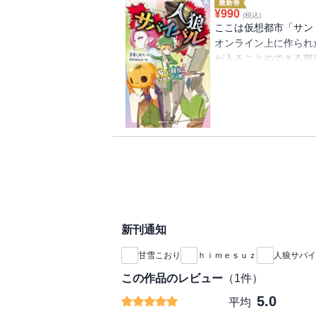
最新巻
¥
990
(税込)
ここは仮想都市「サン
オンライン上に作られ
が入ることのできる部
匿名のアバターたち―
部屋主である「笛少年
ままの願い」を聞くこ
つけたのか、突如現れ
サバイバルに巻き込ま
＜小学中級から すべ
新刊通知
甘雪こおり
ｈｉｍｅｓｕｚ
人狼サバイ
この作品のレビュー
（
1
件）
5.0
平均