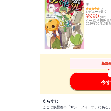
庫
(
1
)
レビューを書く
¥
990
(税込)
クーポン利用対象
2026年05月13日
新規
今す
あらすじ
ここは仮想都市「サン・フォーナ」にある