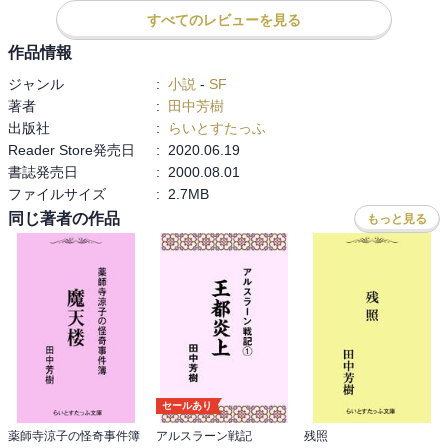
すべてのレビューを見る
作品情報
ジャンル
:
小説
-
SF
著者
:
田中芳樹
出版社
:
らいとすたっふ
Reader Store発売日
:
2020.06.19
書誌発売日
:
2000.08.01
ファイルサイズ
:
2.7MB
同じ著者の作品
もっと見る
セールあり
薬師寺涼子の怪奇事件簿
アルスラーン戦記
残照