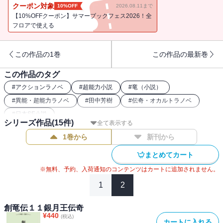
クーポン対象
10%OFF
2026.08.11まで
【10%OFFクーポン】サマーブックフェス2026！全
フロアで使える
この作品の1巻
この作品の最新巻
この作品のタグ
#
アクションラノベ
#
超能力小説
#
竜（小説）
#
異能・超能力ラノベ
#
田中芳樹
#
伝奇・オカルトラノベ
#
日本SF小説
シリーズ作品(
15
件)
全て表示する
1巻から
新刊から
まとめてカート
※無料、予約、入荷通知のコンテンツはカートに追加されません。
1
2
創竜伝１１銀月王伝奇
¥
440
(税込)
カートに入れる