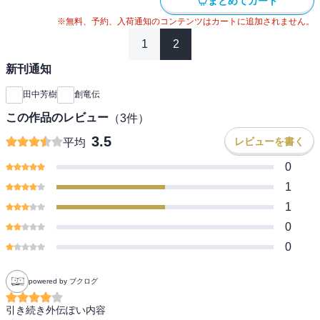
まとめてカート
※無料、予約、入荷通知のコンテンツはカートに追加されません。
1
2
新刊通知
田中芳樹
創竜伝
この作品のレビュー
（
3
件）
3.5
レビューを書く
平均
0
1
1
0
0
powered by ブクログ
引き続き外伝ぽい内容
