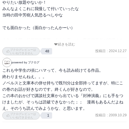
やりたい放題やないか！

みんなよくこれに我慢して付いていったな

当時の田中芳樹人気恐るべしやな

でも面白かった（面白かったんかーい）

本作は中国の神様四海竜王の生まれ変わりの竜堂四兄弟が活躍する
続きを読む
物語なんですが、本作はその生まれ変わり前の竜王たちが宋の時代
ブクログレビューは
投稿日
:
2024.12.27
48
の初期に人界で活躍する物語となっております

いいねできません
そして特になぜ生まれ変わることになったのかとかが語られるわけ
powered by ブクログ
でもなく、ただただ田中芳樹さんがこの時代の中国を舞台にしたお
これも中学生の頃にハマって、今も読み続けてる作品。

話が書きたかったんだなというだけの作品となっております（勝手
終わりませんねえ。。。

に断言）

ノベルスと文庫本の併せ持ちで既刊分は全部持ってますが、特にこ
の巻のお話が好きなのです。終くんが好きなので。

しっかーし！わいは中国の歴史ものが大好ーきなので良しとする

この本のおかげで講談社文庫から出ている『封神演義』にも手をつ
むしろこのままこっちで良かったのだが次巻では現代日本に舞台が
けましたが、そっちは読破できなかった；；　漫画もあるんだよね
戻るようである

え。そのうち読んでみようかな、と思います。
哀しみ本線日本海である
ブクログレビューは
投稿日
:
2009.10.29
1
いいねできません