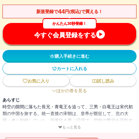
44
新規登録で
円(税込)で買える！
かんたん30秒登録！
今すぐ会員登録をする
購入手続きに進む
カートに入れる
お気に入り
試し読み
ほかの巻を見る
あらすじ
時空の隙間に落ちた長兄・青竜王を追って、三男・白竜王は宋代初
期の中国を旅する。統一直後の宋朝は、皇帝が親征して、北の大
国・遼と対峙していた。朔風吹き荒ぶ辺境で、空前の繁栄を謳歌す
る都で、竜堂兄弟は邪神と相まみえる。人智を超えた激闘の行方
もっと見る
は!? 大人気伝奇アクション第十二弾！