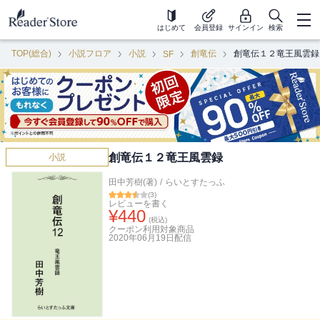
はじめて
会員登録
サインイン
検索
TOP(総合)
小説フロア
小説
創竜伝
創竜伝１２竜王風雲録
SF
創竜伝１２竜王風雲録
小説
田中芳樹(著)
/
らいとすたっふ
(
3
)
レビューを書く
¥
440
(税込)
クーポン利用対象商品
2020年06月19日
配信