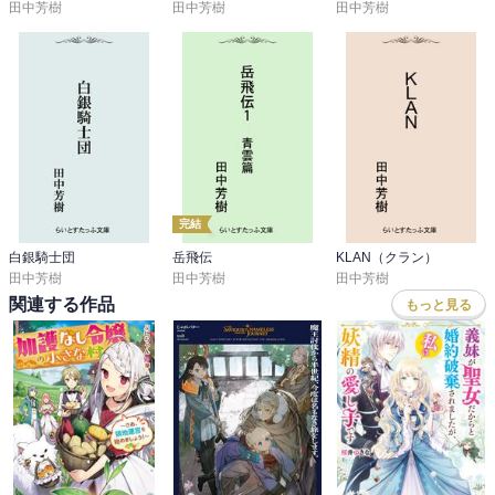
田中芳樹
田中芳樹
田中芳樹
完結
白銀騎士団
岳飛伝
KLAN（クラン）
田中芳樹
田中芳樹
田中芳樹
関連する作品
もっと見る