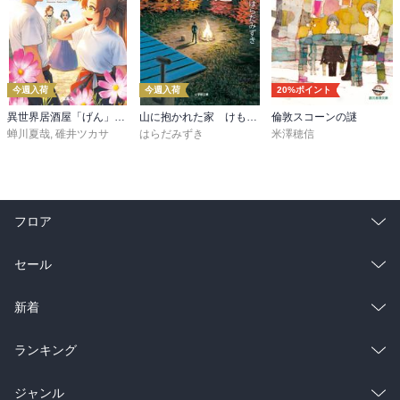
今週入荷
今週入荷
20%ポイント
異世界居酒屋「げん」三杯目
山に抱かれた家 けもの道
倫敦スコーンの謎
蝉川夏哉
,
碓井ツカサ
はらだみずき
米澤穂信
フロア
総合
コミック
セール
ラノベ
小説
総合
コミック
新着
雑誌・グラビア
ビジネス・実用
ラノベ
小説
総合
コミック
ランキング
BL・TL
雑誌・グラビア
ビジネス・実用
ラノベ
小説
総合
コミック
ジャンル