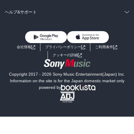
BL・TL
雑誌・グラビア
ビジネス・実用
ラノベ
小説
コミック
男性コミック
ヘルプ&サポート
BL・TL
雑誌・グラビア
ビジネス・実用
女性コミック
コミック誌
初めての方へ
ヘルプ
BL・TL
ライトノベル
男子向けラノベ
よくあるご質問
お問い合わせ
会社情報
プライバシーポリシー
ご利用条件
女子向けラノベ
小説
利用規約
クッキーの詳細
国内小説
海外小説
Copyright 2017 - 2026 Sony Music Entertainment(Japan) Inc.
ミステリー
SF
Information on the site is for the Japan domestic market only
powered by
歴史・時代小説
文学
雑誌
グラビア写真集
ボーイズラブ
ティーンズラブ