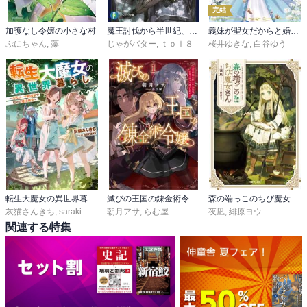
完結
加護なし令嬢の小さな村
魔王討伐から半世紀、今度は名もなき旅をします。
義妹が聖女だからと婚約破棄されましたが、私は妖精の愛し子です
ぷにちゃん
,
藻
じゃがバター
,
ｔｏｉ８
桜井ゆきな
,
白谷ゆう
転生大魔女の異世界暮らし
滅びの王国の錬金術令嬢～三百年後の新しい人生は引きこもって過ごしたい！～
森の端っこのちび魔女さん
灰猫さんきち
,
saraki
朝月アサ
,
らむ屋
夜凪
,
緋原ヨウ
関連する特集