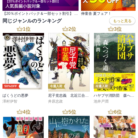
【20％ポイントバック＆一部セット割引】 人気長編小説対象
伸童舎 夏フェア！
同じジャンルのランキング
もっと見る
1
位
2
位
3
位
50%OFF
今週入荷
今週入荷
ばくうどの悪夢
尼子党忠義 北近江合戦心得〈八〉
ハヤブサ消防団 森へつづく道
澤村伊智
井原忠政
池井戸潤
4
位
5
位
6
位