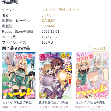
作品情報
ジャンル
:
コミック
-
男性コミック
著者
:
シメサバ
掲載誌・レーベル
:
GANMA!
出版社
:
GANMA!
Reader Store発売日
:
2022.12.01
ページ数
:
187ページ
ファイルサイズ
:
103MB
同じ著者の作品
もっと見る
完結
ちょいクズ社畜の異世界ハーレム建国記【単行本版】
悪徳領主の息子に転生！？ ～楽しく魔法を学んでいたら、汚名を返上してました～ コミック版
ちょいクズ社畜の異世界ハーレム建国記
油揚メテオ
,
シメサバ
シメサバ
,
米津
,
児玉酉
油揚メテオ
,
シメサバ