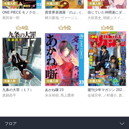
今週入荷
今週入荷
今週入荷
ONE PIECE モノクロ版 115
異世界居酒屋「のぶ」(22)
信じていた仲間達にダンジョン奥地で殺されかけたがギフト『無限ガチャ』でレベル９９９９の仲間達を手に入れて元パーティーメンバーと世界に復讐＆『ざまぁ！』します！（２３）
尾田栄一郎
蝉川夏哉
,
ヴァージニア二等兵
大前貴史
,
転
,
明鏡シスイ
,
ｔｅ
4
位
5
位
6
位
今週入荷
今週入荷
今週入荷
九条の大罪（１７）
あかね噺 23
週刊少年マガジン 2026年36・37号[2026年8月5日発売]
真鍋昌平
末永裕樹
,
馬上鷹将
金城宗幸
,
ノ村優介
,
真島ヒロ
フロア