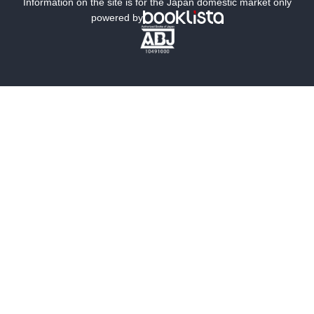
ミステリー
SF
Information on the site is for the Japan domestic market only
powered by
歴史・時代小説
文学
雑誌
グラビア写真集
ボーイズラブ
ティーンズラブ
人文・思想・歴史
社会・政治・法律
ビジネス・経済
サイエンス・テクノロジー
コンピュータ・情報
くらし・家庭
料理・酒
ファッション・美容・ダイエット
ホビー&カルチャー
スポーツ・アウトドア
地図・ガイド
エンターテイメント