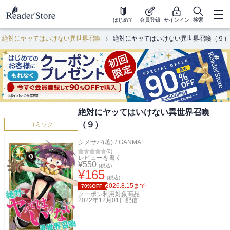
はじめて
会員登録
サインイン
検索
絶対にヤッてはいけない異世界召喚
絶対にヤッてはいけない異世界召喚（９）
絶対にヤッてはいけない異世界召喚
（９）
コミック
シメサバ(著)
/
GANMA!
(
0
)
レビューを書く
¥
550
(税込)
¥
165
(税込)
2026.8.15
まで
70%OFF
クーポン利用対象商品
2022年12月01日
配信