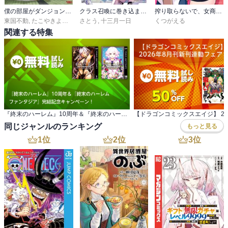
僕の部屋がダンジョンの休憩所になってしまった件
クラス召喚に巻き込まれた教師、外れスキルで機械少女を修理する
搾り取らないで、女商人さん！！
東国不動
,
たこやきよし
,
ＪＵＮＡ
さとう
,
,
ツギクル
十三月一日
くつがえる
関連する特集
『終末のハーレム』10周年＆『終末のハーレム ファンタジア』完結記念キャンペーン！
同じジャンルのランキング
もっと見る
1
位
2
位
3
位