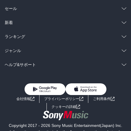
総合
コミック
セール
ラノベ
小説
総合
コミック
新着
雑誌・グラビア
ビジネス・実用
ラノベ
小説
総合
コミック
ランキング
BL・TL
雑誌・グラビア
ビジネス・実用
ラノベ
小説
総合
コミック
ジャンル
BL・TL
雑誌・グラビア
ビジネス・実用
ラノベ
小説
コミック
男性コミック
ヘルプ&サポート
BL・TL
雑誌・グラビア
ビジネス・実用
女性コミック
コミック誌
初めての方へ
ヘルプ
BL・TL
ライトノベル
男子向けラノベ
よくあるご質問
お問い合わせ
会社情報
プライバシーポリシー
ご利用条件
女子向けラノベ
小説
利用規約
クッキーの詳細
国内小説
海外小説
Copyright 2017 - 2026 Sony Music Entertainment(Japan) Inc.