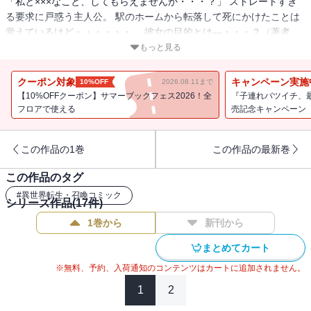
「私と×××なこと、してもらえませんか・・・？」 ストレートすぎ
る要求に戸惑う主人公。 駅のホームから転落して死にかけたことは
覚えているけど・・・・・・。 彼女の目的とは―・・・？（著者
名：シメサバ/初出：GANMA!95～106話掲載分）
もっと見る
クーポン対象
キャンペーン実施
10%OFF
2026.08.11まで
【10%OFFクーポン】サマーブックフェス2026！全
『子連れバツイチ、
フロアで使える
売記念キャンペーン
この作品の1巻
この作品の最新巻
この作品のタグ
#
異世界転生・召喚コミック
シリーズ作品(
17
件)
1巻から
新刊から
まとめてカート
※無料、予約、入荷通知のコンテンツはカートに追加されません。
1
2