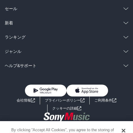
総合
コミック
セール
ラノベ
小説
総合
コミック
新着
雑誌・グラビア
ビジネス・実用
ラノベ
小説
総合
コミック
ランキング
BL・TL
雑誌・グラビア
ビジネス・実用
ラノベ
小説
総合
コミック
ジャンル
BL・TL
雑誌・グラビア
ビジネス・実用
ラノベ
小説
コミック
男性コミック
ヘルプ&サポート
BL・TL
雑誌・グラビア
ビジネス・実用
女性コミック
コミック誌
初めての方へ
ヘルプ
BL・TL
ライトノベル
男子向けラノベ
よくあるご質問
お問い合わせ
会社情報
プライバシーポリシー
ご利用条件
女子向けラノベ
小説
利用規約
クッキーの詳細
国内小説
海外小説
Copyright 2017 - 2026 Sony Music Entertainment(Japan) Inc.
By clicking “Accept All Cookies”, you agree to the storing of