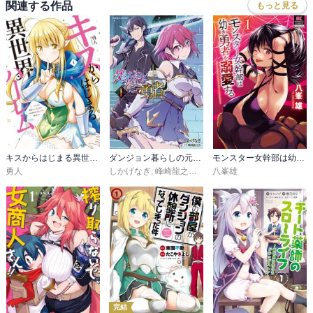
関連する作品
もっと見る
キスからはじまる異世界ハーレム 〜一夫多妻の世界に転生したので神が決めた運命の人を探します〜
ダンジョン暮らしの元勇者 THE COMIC
モンスター女幹部は幼き勇者を溺愛する
勇人
しかげなぎ
,
峰崎龍之介
,
馬克杯
八峯雄
完結