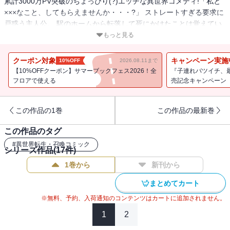
累計3000万PV突破のちょっぴり(?)エッチな異世界コメディ!「私と
×××なこと、してもらえませんか・・・?」 ストレートすぎる要求に
戸惑う主人公。 駅のホームから転落して死にかけたことは覚えてい
るけど・・・・・・。 彼女の目的とは──・・・?（著者名：シメサ
もっと見る
バ/初出：GANMA!57～69話掲載分）
クーポン対象
キャンペーン実施
10%OFF
2026.08.11まで
【10%OFFクーポン】サマーブックフェス2026！全
『子連れバツイチ、
フロアで使える
売記念キャンペーン
この作品の1巻
この作品の最新巻
この作品のタグ
#
異世界転生・召喚コミック
シリーズ作品(
17
件)
1巻から
新刊から
まとめてカート
※無料、予約、入荷通知のコンテンツはカートに追加されません。
1
2