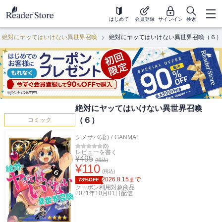
はじめて
会員登録
サインイン
検索
絶対にヤッてはいけない異世界召喚
絶対にヤッてはいけない異世界召喚（６）
絶対にヤッてはいけない異世界召喚
（６）
コミック
シメサバ(著)
/
GANMA!
(
0
)
レビューを書く
¥
495
(税込)
¥
110
(税込)
2026.8.15
まで
78%OFF
クーポン利用対象商品
2021年10月01日
配信