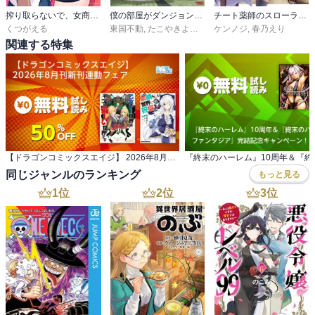
搾り取らないで、女商人さん！！
僕の部屋がダンジョンの休憩所になってしまった件
チート薬師のスローライフ
くつがえる
東国不動
,
たこやきよし
,
ＪＵＮＡ
ケンノジ
,
ツギクル
,
春乃えり
関連する特集
【ドラゴンコミックスエイジ】 2026年8月刊新刊連動フェア
同じジャンルのランキング
もっと見る
1
位
2
位
3
位