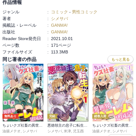
作品情報
ジャンル
:
コミック
-
男性コミック
著者
:
シメサバ
掲載誌・レーベル
:
GANMA!
出版社
:
GANMA!
Reader Store発売日
:
2021.10.01
ページ数
:
171ページ
ファイルサイズ
:
113.3MB
同じ著者の作品
もっと見る
無料あり
完結
続巻入荷
ちょいクズ社畜の異世界ハーレム建国記【単行本版】
悪徳領主の息子に転生！？ ～楽しく魔法を学んでいたら、汚名を返上してました～ コミック版
ちょいクズ社畜の異世界ハーレム建国記
油揚メテオ
,
シメサバ
シメサバ
,
米津
,
児玉酉
油揚メテオ
,
シメサバ