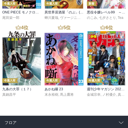
今週入荷
今週入荷
新着
ONE PIECE モノクロ版 115
異世界居酒屋「のぶ」(22)
悪役令嬢レベル99 ～私は裏ボスですが魔王ではありません～ その６
尾田栄一郎
蝉川夏哉
,
ヴァージニア二等兵
のこみ
,
転
,
七夕さとり
,
Tea
4
位
5
位
6
位
今週入荷
今週入荷
今週入荷
九条の大罪（１７）
あかね噺 23
週刊少年マガジン 2026年36・37号[2026年8月5日発売]
真鍋昌平
末永裕樹
,
馬上鷹将
金城宗幸
,
ノ村優介
,
真島ヒロ
フロア