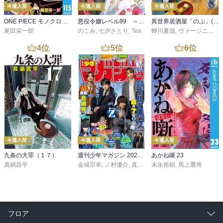
今週入荷
今週入荷
今週入荷
ONE PIECE モノクロ版 115
悪役令嬢レベル99 ～私は裏ボスですが魔王ではありません～ その６
異世界居酒屋「のぶ」(22)
尾田栄一郎
のこみ
,
七夕さとり
,
Tea
蝉川夏哉
,
ヴァージニア二等兵
4
位
5
位
6
位
今週入荷
今週入荷
今週入荷
九条の大罪（１７）
週刊少年マガジン 2026年36・37号[2026年8月5日発売]
あかね噺 23
真鍋昌平
金城宗幸
,
ノ村優介
,
真島ヒロ
末永裕樹
,
宮島礼吏
,
馬上鷹将
,
新川直司
,
久
フロア