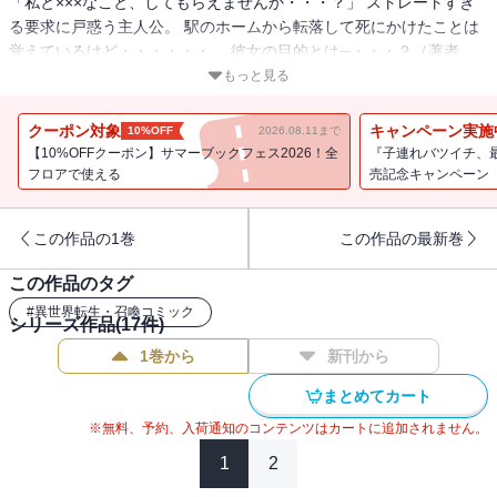
「私と×××なこと、してもらえませんか・・・？」 ストレートすぎ
る要求に戸惑う主人公。 駅のホームから転落して死にかけたことは
覚えているけど・・・・・・。 彼女の目的とは─・・・？（著者
名：シメサバ／初出GANMA!43話～56話掲載分）
もっと見る
クーポン対象
キャンペーン実施
10%OFF
2026.08.11まで
【10%OFFクーポン】サマーブックフェス2026！全
『子連れバツイチ、
フロアで使える
売記念キャンペーン
この作品の1巻
この作品の最新巻
この作品のタグ
#
異世界転生・召喚コミック
シリーズ作品(
17
件)
1巻から
新刊から
まとめてカート
※無料、予約、入荷通知のコンテンツはカートに追加されません。
1
2