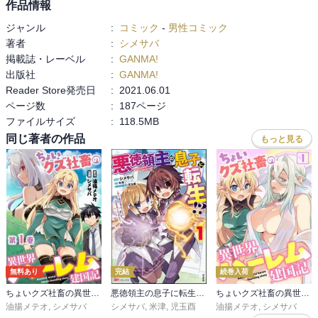
作品情報
ジャンル
:
コミック
-
男性コミック
著者
:
シメサバ
掲載誌・レーベル
:
GANMA!
出版社
:
GANMA!
Reader Store発売日
:
2021.06.01
ページ数
:
187ページ
ファイルサイズ
:
118.5MB
同じ著者の作品
もっと見る
無料あり
完結
続巻入荷
ちょいクズ社畜の異世界ハーレム建国記【単行本版】
悪徳領主の息子に転生！？ ～楽しく魔法を学んでいたら、汚名を返上してました～ コミック版
ちょいクズ社畜の異世界ハーレム建国記
油揚メテオ
,
シメサバ
シメサバ
,
米津
,
児玉酉
油揚メテオ
,
シメサバ