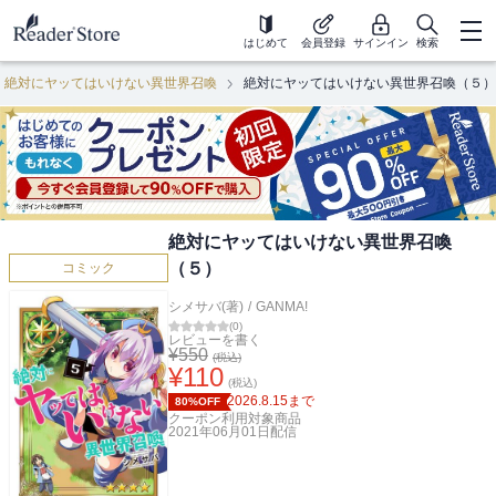
はじめて
会員登録
サインイン
検索
絶対にヤッてはいけない異世界召喚
絶対にヤッてはいけない異世界召喚（５）
絶対にヤッてはいけない異世界召喚
（５）
コミック
シメサバ(著)
/
GANMA!
(
0
)
レビューを書く
¥
550
(税込)
¥
110
(税込)
2026.8.15
まで
80%OFF
クーポン利用対象商品
2021年06月01日
配信