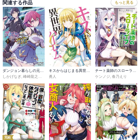
関連する作品
もっと見る
ダンジョン暮らしの元勇者 THE COMIC
キスからはじまる異世界ハーレム 〜一夫多妻の世界に転生したので神が決めた運命の人を探します〜
チート薬師のスローライフ
しかげなぎ
,
峰崎龍之介
,
馬克杯
勇人
ケンノジ
,
春乃えり
完結