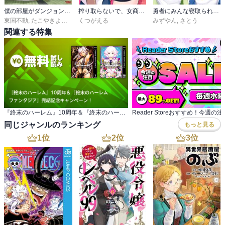
僕の部屋がダンジョンの休憩所になってしまった件
搾り取らないで、女商人さん！！
勇者にみんな寝取られたけど諦めずに戦おう。きっと最後は俺が勝つ。
東国不動
,
たこやきよし
,
ＪＵＮＡ
くつがえる
,
ツギクル
みずやん
,
さとう
関連する特集
『終末のハーレム』10周年＆『終末のハーレム ファンタジア』完結記念キャンペーン！
同じジャンルのランキング
もっと見る
1
位
2
位
3
位