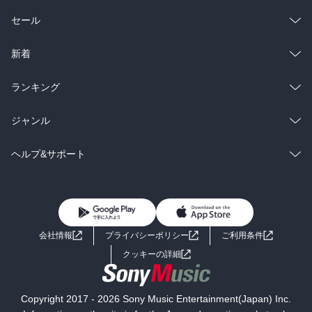
総合
コミック
セール
ラノベ
小説
総合
コミック
新着
雑誌・グラビア
ビジネス・実用
ラノベ
小説
総合
コミック
ランキング
BL・TL
雑誌・グラビア
ビジネス・実用
ラノベ
小説
総合
コミック
ジャンル
BL・TL
雑誌・グラビア
ビジネス・実用
ラノベ
小説
コミック
男性コミック
ヘルプ&サポート
BL・TL
雑誌・グラビア
ビジネス・実用
女性コミック
コミック誌
初めての方へ
ヘルプ
BL・TL
ライトノベル
男子向けラノベ
よくあるご質問
お問い合わせ
会社情報
プライバシーポリシー
ご利用条件
女子向けラノベ
小説
利用規約
クッキーの詳細
国内小説
海外小説
Copyright 2017 - 2026 Sony Music Entertainment(Japan) Inc.