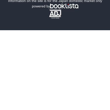
ミステリー
SF
Information on the site is for the Japan domestic market only
powered by
歴史・時代小説
文学
雑誌
グラビア写真集
ボーイズラブ
ティーンズラブ
人文・思想・歴史
社会・政治・法律
ビジネス・経済
サイエンス・テクノロジー
コンピュータ・情報
くらし・家庭
料理・酒
ファッション・美容・ダイエット
ホビー&カルチャー
スポーツ・アウトドア
地図・ガイド
エンターテイメント