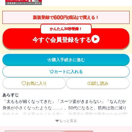
600
新規登録で
円(税込)で買える！
かんたん30秒登録！
今すぐ会員登録をする
購入手続きに進む
カートに入れる
お気に入り
試し読み
あらすじ
「太ももが細くなってきた」「スーツ姿がきまらない」「なんだか
身体が小さくなったような……」。50代になると、筋肉は急に減り
始めます。引き返せなくなる前に、効果的な運動で将来のための“貯
筋”が必要です。忙しくてトレーニングの時間がないという人でも腕
もっと見る
立て、腹筋、スクワットの「BIG3」を1日5分するだけでOK。また、