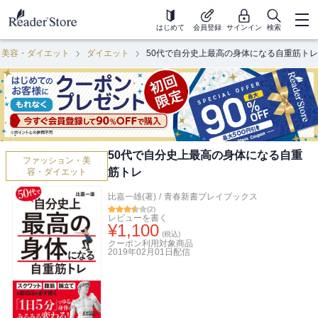
はじめて
会員登録
サインイン
検索
・美容・ダイエット
ダイエット
50代で自分史上最高の身体になる自重筋トレ
50代で自分史上最高の身体になる自重
ファッション・美
筋トレ
容・ダイエット
比嘉一雄(著)
/
青春新書プレイブックス
(
2
)
レビューを書く
¥
1,100
(税込)
クーポン利用対象商品
2019年02月01日
配信