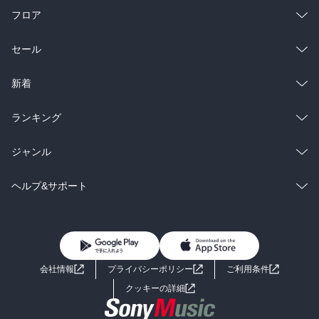
フロア
総合
コミック
セール
ラノベ
小説
総合
コミック
新着
雑誌・グラビア
ビジネス・実用
ラノベ
小説
総合
コミック
ランキング
BL・TL
雑誌・グラビア
ビジネス・実用
ラノベ
小説
総合
コミック
ジャンル
BL・TL
雑誌・グラビア
ビジネス・実用
ラノベ
小説
コミック
男性コミック
ヘルプ&サポート
BL・TL
雑誌・グラビア
ビジネス・実用
女性コミック
コミック誌
初めての方へ
ヘルプ
BL・TL
ライトノベル
男子向けラノベ
よくあるご質問
お問い合わせ
会社情報
プライバシーポリシー
ご利用条件
女子向けラノベ
小説
利用規約
クッキーの詳細
国内小説
海外小説