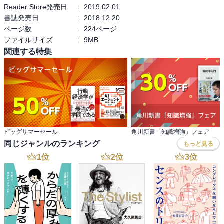
Reader Store発売日
:
2019.02.01
書誌発売日
:
2018.12.20
ページ数
:
224ページ
ファイルサイズ
:
9MB
関連する特集
ビッグサマーセール
角川新書「知識増強」フェア
同じジャンルのランキング
もっと見る
1
位
2
位
3
位