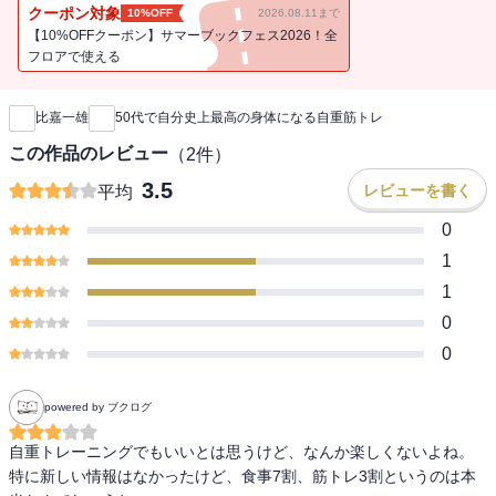
これまで何度も挫折してきた人でも続けられる方法、考え方を紹
クーポン対象
10%OFF
2026.08.11まで
介。筋トレですべての生活習慣病を遠ざけ、気持ちと身体を整えま
【10%OFFクーポン】サマーブックフェス2026！全
しょう。
フロアで使える
新刊通知
比嘉一雄
50代で自分史上最高の身体になる自重筋トレ
この作品のレビュー
（
2
件）
3.5
レビューを書く
平均
0
1
1
0
0
powered by ブクログ
自重トレーニングでもいいとは思うけど、なんか楽しくないよね。

特に新しい情報はなかったけど、食事7割、筋トレ3割というのは本