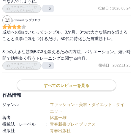
当なんでしょうね。
ブクログレビューは
投稿日
:
2026.03.24
5
いいねできません
powered by ブクログ
成功への道はいたってシンプル。3か月、3つの大きな筋肉を鍛える
ことと食事に気をつけるだけ。50代に特化した自重筋トレ。

3つの大きな筋肉BIG3を鍛えるための方法、バリエーション。短い時
間で効率良く行うトレーニングに関する内容。
ブクログレビューは
投稿日
:
2022.11.23
0
いいねできません
すべてのレビューを見る
作品情報
ジャンル
:
ファッション・美容・ダイエット
-
ダイ
エット
著者
:
比嘉一雄
掲載誌・レーベル
:
青春新書プレイブックス
出版社
:
青春出版社