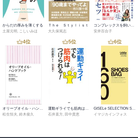
からだの厚みを薄くする
Ｔｈｅ Ｓｔｙｌｉｓｔ
コンプレックスを飼いならして「好き」を着こなすセンスのトリセツ
土屋元明
,
こしいみほ
大久保篤志
安井百合子
4
位
5
位
6
位
オリーブオイル・ハンドブック
運動ギライでも筋肉はつけられる！
GISELe SELECTION SHOES&BAG160
松生恒夫
,
鈴木俊久
石井直方
,
田中貴恵
イマジカインフォス