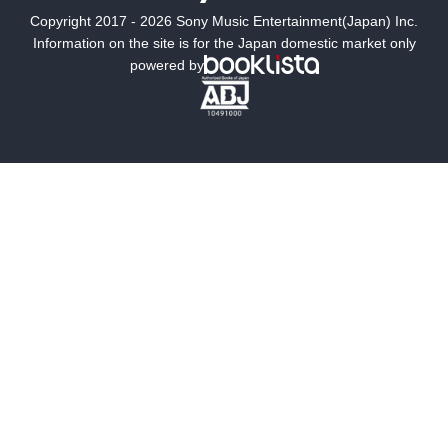
Copyright 2017 - 2026 Sony Music Entertainment(Japan) Inc.
ミステリー
SF
Information on the site is for the Japan domestic market only
powered by
歴史・時代小説
文学
雑誌
グラビア写真集
ボーイズラブ
ティーンズラブ
人文・思想・歴史
社会・政治・法律
ビジネス・経済
サイエンス・テクノロジー
コンピュータ・情報
くらし・家庭
料理・酒
ファッション・美容・ダイエット
ホビー&カルチャー
スポーツ・アウトドア