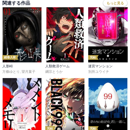
関連する作品
もっと見る
続巻入荷
完結
人形峠
人類救済ゲーム
迷宮マンション
方條ゆとり
,
望月菓子
綱宗とうか
別所ユウイチ
完結
完結