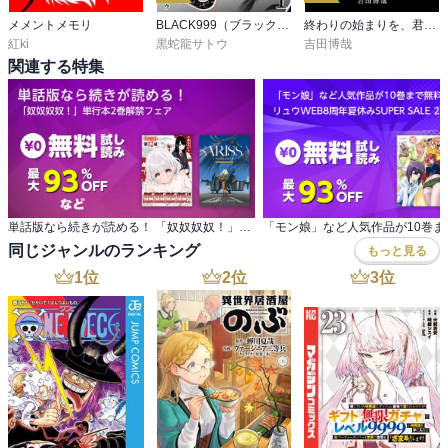
メメントメモリ
BLACK999（ブラックナイン）
終わりの始まりを、君と一緒に。
紅ki
黒蛇龍サトウ
吉田博哉
関連する特集
単話版なら続きが読める！ 「奴奴奴奴！」単行本2巻解禁フェア
同じジャンルのランキング
もっと見る
1
位
2
位
3
位