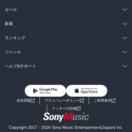
総合
コミック
セール
ラノベ
小説
総合
コミック
新着
雑誌・グラビア
ビジネス・実用
ラノベ
小説
総合
コミック
ランキング
BL・TL
雑誌・グラビア
ビジネス・実用
ラノベ
小説
総合
コミック
ジャンル
BL・TL
雑誌・グラビア
ビジネス・実用
ラノベ
小説
コミック
男性コミック
ヘルプ&サポート
BL・TL
雑誌・グラビア
ビジネス・実用
女性コミック
コミック誌
初めての方へ
ヘルプ
BL・TL
ライトノベル
男子向けラノベ
よくあるご質問
お問い合わせ
会社情報
プライバシーポリシー
ご利用条件
女子向けラノベ
小説
利用規約
クッキーの詳細
国内小説
海外小説
Copyright 2017 - 2026 Sony Music Entertainment(Japan) Inc.