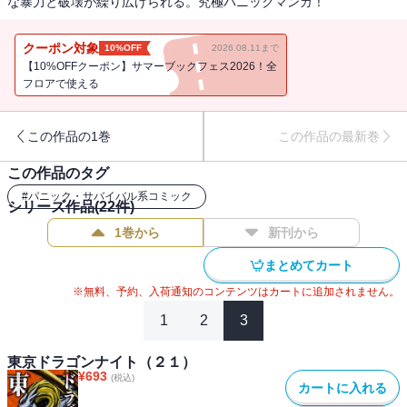
な暴力と破壊が繰り広げられる。究極パニックマンガ！
クーポン対象
10%OFF
2026.08.11まで
【10%OFFクーポン】サマーブックフェス2026！全
フロアで使える
この作品の1巻
この作品の最新巻
この作品のタグ
#
パニック・サバイバル系コミック
シリーズ作品(
22
件)
1巻から
新刊から
まとめてカート
※無料、予約、入荷通知のコンテンツはカートに追加されません。
1
2
3
東京ドラゴンナイト（２１）
¥
693
(税込)
カートに入れる