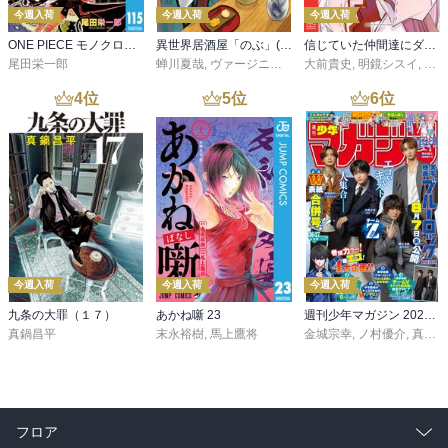
今週入荷
今週入荷
今週入荷
ONE PIECE モノクロ版 115
異世界居酒屋「のぶ」(22)
信じていた仲間達にダンジョン奥地で殺されかけたがギフト『無限ガチャ』でレベル９９９９の仲間達を手に入れて元パーティーメンバーと世界に復讐＆『ざまぁ！』します！（２３）
尾田栄一郎
蝉川夏哉
,
ヴァージニア二等兵
大前貴史
,
転
,
明鏡シスイ
,
ｔｅ
4
位
5
位
6
位
今週入荷
今週入荷
今週入荷
九条の大罪（１７）
あかね噺 23
週刊少年マガジン 2026年36・37号[2026年8月5日発売]
真鍋昌平
末永裕樹
,
馬上鷹将
金城宗幸
,
ノ村優介
,
真島ヒロ
フロア