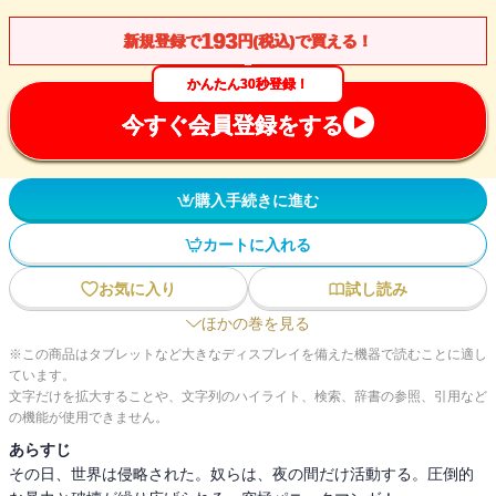
193
新規登録で
円(税込)で買える！
かんたん30秒登録！
今すぐ会員登録をする
購入手続きに進む
カートに入れる
お気に入り
試し読み
ほかの巻を見る
※この商品はタブレットなど大きなディスプレイを備えた機器で読むことに適し
ています。
文字だけを拡大することや、文字列のハイライト、検索、辞書の参照、引用など
の機能が使用できません。
あらすじ
その日、世界は侵略された。奴らは、夜の間だけ活動する。圧倒的