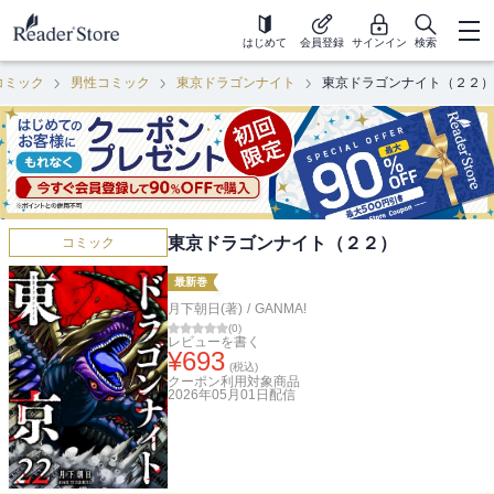
はじめて
会員登録
サインイン
検索
コミック
男性コミック
東京ドラゴンナイト
東京ドラゴンナイト（２２）
東京ドラゴンナイト（２２）
コミック
最新巻
月下朝日(著)
/
GANMA!
(
0
)
レビューを書く
¥
693
(税込)
クーポン利用対象商品
2026年05月01日
配信