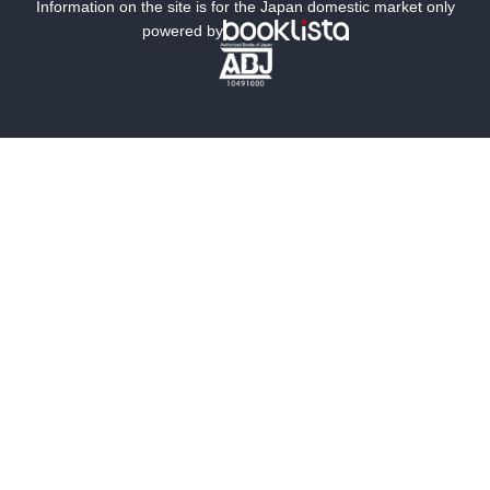
ミステリー
SF
Information on the site is for the Japan domestic market only
powered by
歴史・時代小説
文学
雑誌
グラビア写真集
ボーイズラブ
ティーンズラブ
人文・思想・歴史
社会・政治・法律
ビジネス・経済
サイエンス・テクノロジー
コンピュータ・情報
くらし・家庭
料理・酒
ファッション・美容・ダイエット
ホビー&カルチャー
スポーツ・アウトドア
地図・ガイド
エンターテイメント