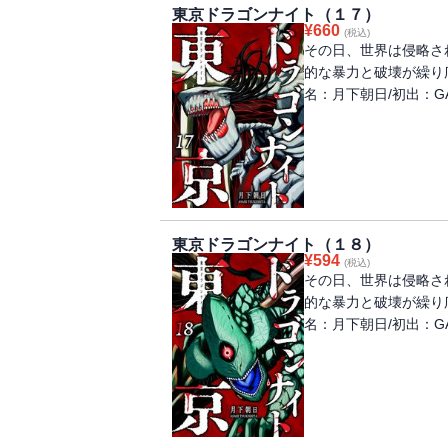
東京ドラゴンナイト（１７）
¥
660
(税込)
その日、世界は侵略さ
的な暴力と破壊が繰り
名：月下朝日/初出：GA
東京ドラゴンナイト（１８）
¥
594
(税込)
その日、世界は侵略さ
的な暴力と破壊が繰り
名：月下朝日/初出：GA