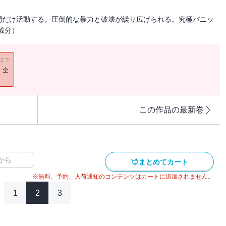
間だけ活動する。圧倒的な暴力と破壊が繰り広げられる。究極パニッ
掲載分）
11まで
！全
この作品の最新巻
から
まとめてカート
※無料、予約、入荷通知のコンテンツはカートに追加されません。
1
2
3