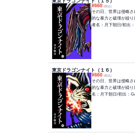
東京ドラゴンナイト（１５）
¥
660
(税込)
その日、世界は侵略さ
的な暴力と破壊が繰り
者名：月下朝日/初出：G
東京ドラゴンナイト（１６）
¥
660
(税込)
その日、世界は侵略さ
的な暴力と破壊が繰り
名：月下朝日/初出：GA