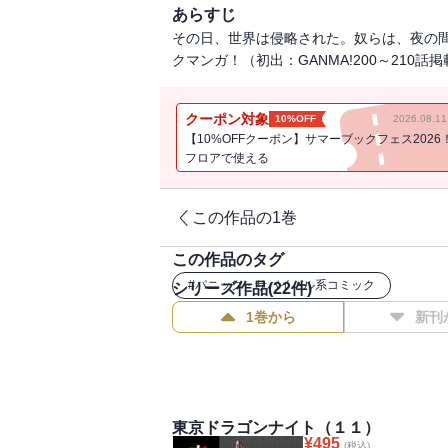
あらすじ
その日、世界は侵略された。奴らは、夜の
クマンガ！（初出：GANMA!200～210話
クーポン対象
10%OFF
2026.08.
【10%OFFクーポン】サマーブックフェス2026
フロアで使える
この作品の1巻
この作品のタグ
#
パニック・サバイバル系コミック
シリーズ作品(
22
件)
1巻から
新刊
東京ドラゴンナイト（１１）
¥
495
(税込)