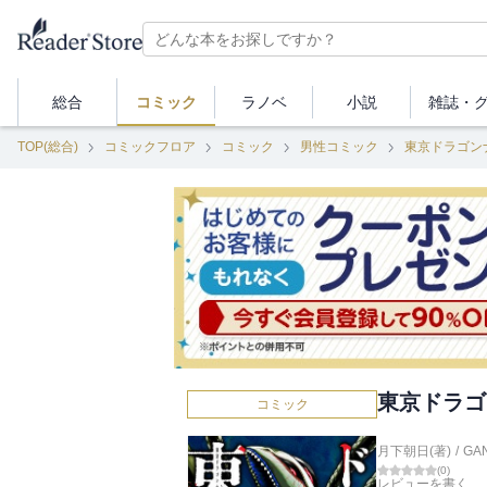
総合
コミック
ラノベ
小説
雑誌・
TOP(総合)
コミックフロア
コミック
男性コミック
東京ドラゴン
東京ドラゴ
コミック
月下朝日(著)
/
GA
(
0
)
レビューを書く