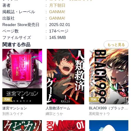
著者
:
月下朝日
掲載誌・レーベル
:
GANMA!
出版社
:
GANMA!
Reader Store発売日
:
2025.02.01
ページ数
:
174ページ
ファイルサイズ
:
145.9MB
関連する作品
もっと見る
完結
完結
迷宮マンション
人類救済ゲーム
BLACK999（ブラックナイン）
別所ユウイチ
綱宗とうか
黒蛇龍サトウ