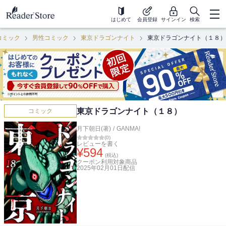
はじめて
会員登録
サインイン
検索
コミック
男性コミック
東京ドラゴンナイト
東京ドラゴンナイト（１８）
東京ドラゴンナイト（１８）
コミック
月下朝日(著)
/
GANMA!
(
0
)
レビューを書く
¥
594
(税込)
クーポン利用対象商品
2025年02月01日
配信