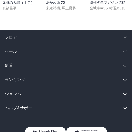
九条の大罪（１７）
あかね噺 23
週刊少年マガジン 2026年36・37号[2026年8月5日発売]
真鍋昌平
末永裕樹
,
馬上鷹将
金城宗幸
,
ノ村優介
,
真島ヒロ
フロア
総合
コミック
セール
ラノベ
小説
総合
コミック
新着
雑誌・グラビア
ビジネス・実用
ラノベ
小説
総合
コミック
ランキング
BL・TL
雑誌・グラビア
ビジネス・実用
ラノベ
小説
総合
コミック
ジャンル
BL・TL
雑誌・グラビア
ビジネス・実用
ラノベ
小説
コミック
男性コミック
ヘルプ&サポート
BL・TL
雑誌・グラビア
ビジネス・実用
女性コミック
コミック誌
初めての方へ
ヘルプ