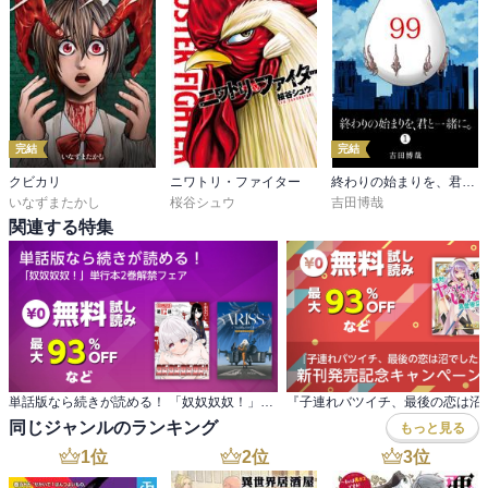
完結
完結
クビカリ
ニワトリ・ファイター
終わりの始まりを、君と一緒に。
いなずまたかし
桜谷シュウ
吉田博哉
関連する特集
単話版なら続きが読める！ 「奴奴奴奴！」単行本2巻解禁フェア
同じジャンルのランキング
もっと見る
1
位
2
位
3
位