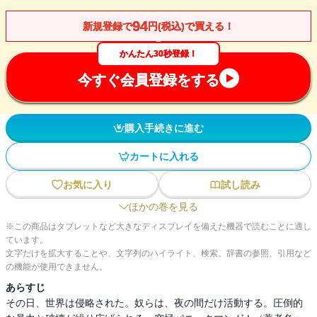
94
新規登録で
円(税込)で買える！
かんたん30秒登録！
今すぐ会員登録をする
購入手続きに進む
カートに入れる
お気に入り
試し読み
ほかの巻を見る
※この商品はタブレットなど大きなディスプレイを備えた機器で読むことに適し
ています。
文字だけを拡大することや、文字列のハイライト、検索、辞書の参照、引用など
の機能が使用できません。
あらすじ
その日、世界は侵略された。奴らは、夜の間だけ活動する。圧倒的