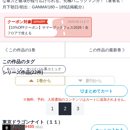
な暴力と破壊が繰り広げられる。究極パニックマンガ！（著者名：
月下朝日/初出：GANMA!180～189話掲載分）
クーポン対象
10%OFF
2026.08.11まで
【10%OFFクーポン】サマーブックフェス2026！全
フロアで使える
この作品の1巻
この作品の最新巻
この作品のタグ
#
パニック・サバイバル系コミック
シリーズ作品(
22
件)
1巻から
新刊から
まとめてカート
※無料、予約、入荷通知のコンテンツはカートに追加されません。
1
2
3
東京ドラゴンナイト（１１）
¥
495
(税込)