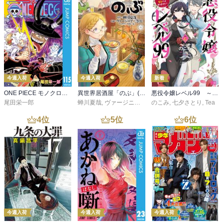
今週入荷
今週入荷
新着
ONE PIECE モノクロ版 115
異世界居酒屋「のぶ」(22)
悪役令嬢レベル99 ～私は裏ボスですが魔王ではありません～ その６
尾田栄一郎
蝉川夏哉
,
ヴァージニア二等兵
のこみ
,
転
,
七夕さとり
,
Tea
4
位
5
位
6
位
今週入荷
今週入荷
今週入荷