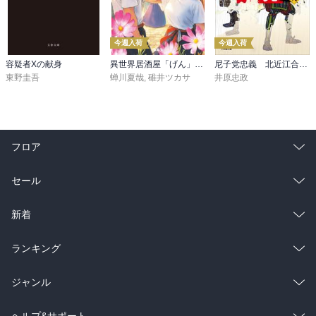
今週入荷
今週入荷
容疑者Xの献身
異世界居酒屋「げん」三杯目
尼子党忠義 北近江合戦心得〈八〉
東野圭吾
蝉川夏哉
,
碓井ツカサ
井原忠政
フロア
総合
コミック
セール
ラノベ
小説
総合
コミック
新着
雑誌・グラビア
ビジネス・実用
ラノベ
小説
総合
コミック
ランキング
BL・TL
雑誌・グラビア
ビジネス・実用
ラノベ
小説
総合
コミック
ジャンル
BL・TL
雑誌・グラビア
ビジネス・実用
ラノベ
小説
コミック
男性コミック
ヘルプ&サポート