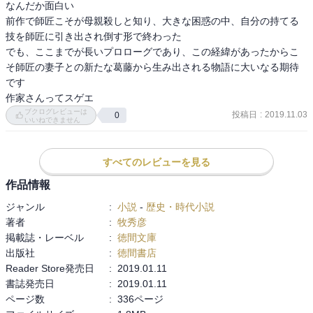
なんだか面白い

前作で師匠こそが母親殺しと知り、大きな困惑の中、自分の持てる
技を師匠に引き出され倒す形で終わった

でも、ここまでが長いプロローグであり、この経緯があったからこ
そ師匠の妻子との新たな葛藤から生み出される物語に大いなる期待
です

作家さんってスゲエ
ブクログレビューは
投稿日
:
2019.11.03
0
いいねできません
すべてのレビューを見る
作品情報
ジャンル
:
小説
-
歴史・時代小説
著者
:
牧秀彦
掲載誌・レーベル
:
徳間文庫
出版社
:
徳間書店
Reader Store発売日
:
2019.01.11
書誌発売日
:
2019.01.11
ページ数
:
336ページ