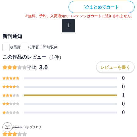
まとめてカート
※無料、予約、入荷通知のコンテンツはカートに追加されません。
1
新刊通知
牧秀彦
松平蒼二郎無双剣
この作品のレビュー
（
1
件）
3.0
レビューを書く
平均
0
0
1
0
0
powered by ブクログ