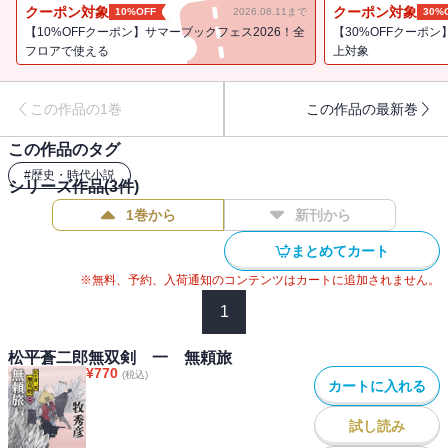
た……。大好評の剣豪小説シリーズ、第二期の開幕！
クーポン対象
クーポン対象
10%OFF
2026.08.11まで
30%
（『松平蒼二郎無双剣 陰流・闇始末 悪人斬り』改題）
【10%OFFクーポン】サマーブックフェス2026！全
【30%OFFクーポン
フロアで使える
上対象
この作品の1巻
この作品の最新巻
この作品のタグ
#
歴史・時代小説
シリーズ作品(
3
件)
1巻から
新刊から
まとめてカート
※無料、予約、入荷通知のコンテンツはカートに追加されません。
1
松平蒼二郎無双剣 一 無頼旅
¥
770
(税込)
カートに入れる
試し読み