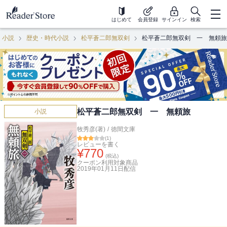
はじめて
会員登録
サインイン
検索
小説
歴史・時代小説
松平蒼二郎無双剣
松平蒼二郎無双剣 一 無頼旅
松平蒼二郎無双剣 一 無頼旅
小説
牧秀彦(著)
/
徳間文庫
(
1
)
レビューを書く
¥
770
(税込)
クーポン利用対象商品
2019年01月11日
配信