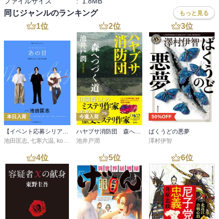
ファイルサイズ
:
1.8MB
同じジャンルのランキング
もっと見る
1
位
2
位
3
位
本日入荷
今週入荷
50%OFF
【イベント応募シリアルコード付】池田匡志出演・オーディオフォトブック「あの日」SPECIAL EDITION（音声／動画付）
ハヤブサ消防団 森へつづく道
ばくうどの悪夢
池田匡志
,
七寒六温
,
konoko58
池井戸潤
,
村崎キコ
澤村伊智
4
位
5
位
6
位