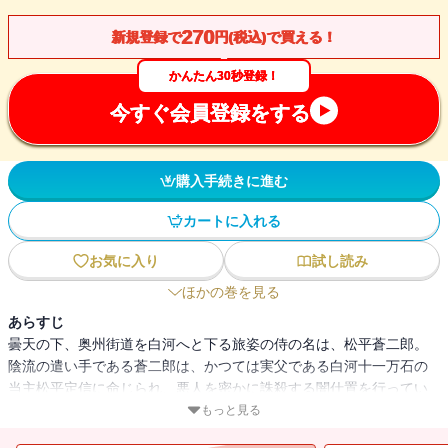
270
新規登録で
円(税込)で買える！
かんたん30秒登録！
今すぐ会員登録をする
購入手続きに進む
カートに入れる
お気に入り
試し読み
ほかの巻を見る
あらすじ
曇天の下、奥州街道を白河へと下る旅姿の侍の名は、松平蒼二郎。
陰流の遣い手である蒼二郎は、かつては実父である白河十一万石の
当主松平定信に命じられ、悪人を密かに誅殺する闇仕置を行ってい
た。今はある壮絶な覚悟をもって、その地を目指している。蒼二郎
もっと見る
が守らんとする母子は、本来、蒼二郎を仇と思うべき存在であっ