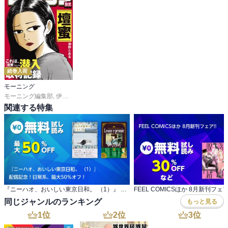
続巻入荷
モーニング
モーニング編集部
,
伊咲智太
,
オオイシヒロト
,
森高夕次
,
足立金太郎
,
出端祐大
,
江
関連する特集
『ニーハオ、おいしい東京日和。 （1）』 配信記念！日常系、最大50％オフ！
FEEL COMICSほか 8月新刊フェア!
同じジャンルのランキング
もっと見る
1
位
2
位
3
位