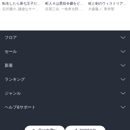
転生したら第七王子だったので、気ままに魔術を極めます（２４）
町人Ａは悪役令嬢をどうしても救いたい ～どぶと空と氷の姫君～１０【電子書店共通特典イラスト付】
杖と剣のウィストリア（１６）
石沢庸介
,
謙虚なサークル
,
メル。
目黒三吉
,
一色孝太郎
,
Parum
大森藤ノ
,
青井聖
フロア
総合
コミック
セール
ラノベ
小説
総合
コミック
新着
雑誌・グラビア
ビジネス・実用
ラノベ
小説
総合
コミック
ランキング
BL・TL
雑誌・グラビア
ビジネス・実用
ラノベ
小説
総合
コミック
ジャンル
BL・TL
雑誌・グラビア
ビジネス・実用
ラノベ
小説
コミック
男性コミック
ヘルプ&サポート
BL・TL
雑誌・グラビア
ビジネス・実用
女性コミック
コミック誌
初めての方へ
ヘルプ