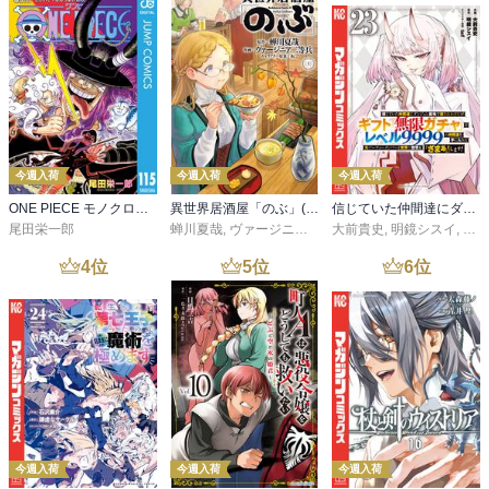
今週入荷
今週入荷
今週入荷
ONE PIECE モノクロ版 115
異世界居酒屋「のぶ」(22)
信じていた仲間達にダンジョン奥地で殺されかけたがギフト『無限ガチャ』でレベル９９９９の仲間達を手に入れて元パーティーメンバーと世界に復讐＆『ざまぁ！』します！（２３）
尾田栄一郎
蝉川夏哉
,
ヴァージニア二等兵
大前貴史
,
転
,
明鏡シスイ
,
ｔｅ
4
位
5
位
6
位
今週入荷
今週入荷
今週入荷