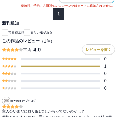
※無料、予約、入荷通知のコンテンツはカートに追加されません。
1
新刊通知
常喜寝太郎
着たい服がある
この作品のレビュー
（
1
件）
4.0
レビューを書く
平均
0
1
0
0
0
powered by ブクログ
主人公いまだにロリ服1つしかもってないのか…？

個性をだしたいのか、隠したいのかどっちなんだろう。ロリ服は個