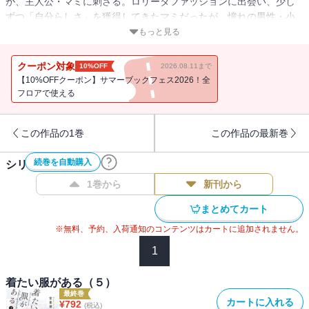
が、主人公・マミに刺さる。ロリータファッションに出会い、少し
ずつ「自分らしさ」を獲得してきたマミだったが、憧れの男性・小
澤は仕事にしか興味がなく、マミの「自分らしさ」は彼に響かな
もっと見る
い。更にマミは、ファッション業界でバイヤーとして働く小澤と比
較して、自分の個性は「誰にでも替えがきくツマラナイもの」とい
クーポン対象
10%OFF
2026.08.11まで
う劣等感すら持ってしまい…。
【10%OFFクーポン】サマーブックフェス2026！全
フロアで使える
この作品の1巻
この作品の最新巻
続巻を自動購入
シリーズ作品(
5
件)
1巻から
新刊から
まとめてカート
※無料、予約、入荷通知のコンテンツはカートに追加されません。
1
着たい服がある（５）
最終巻
カートに入れる
¥
792
(税込)