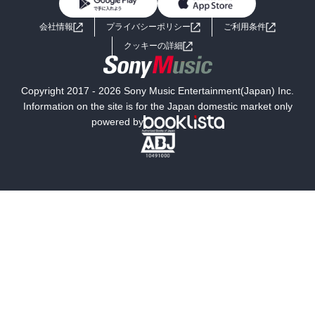
BL・TL
ライトノベル
男子向けラノベ
よくあるご質問
お問い合わせ
会社情報
プライバシーポリシー
ご利用条件
女子向けラノベ
小説
利用規約
クッキーの詳細
国内小説
海外小説
Copyright 2017 - 2026 Sony Music Entertainment(Japan) Inc.
ミステリー
SF
Information on the site is for the Japan domestic market only
powered by
歴史・時代小説
文学
雑誌
グラビア写真集
ボーイズラブ
ティーンズラブ
人文・思想・歴史
社会・政治・法律
ビジネス・経済
サイエンス・テクノロジー
コンピュータ・情報
くらし・家庭