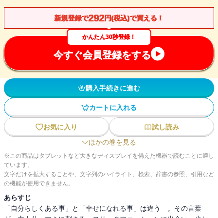
292
新規登録で
円(税込)で買える！
かんたん30秒登録！
今すぐ会員登録をする
購入手続きに進む
カートに入れる
お気に入り
試し読み
ほかの巻を見る
※この商品はタブレットなど大きなディスプレイを備えた機器で読むことに適し
ています。
文字だけを拡大することや、文字列のハイライト、検索、辞書の参照、引用など
の機能が使用できません。
あらすじ
「自分らしくある事」と「幸せになれる事」は違う―。その言葉