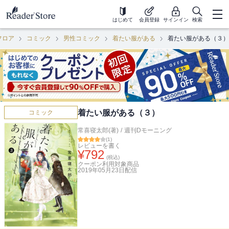
はじめて
会員登録
サインイン
検索
フロア
コミック
男性コミック
着たい服がある
着たい服がある（３）
着たい服がある（３）
コミック
常喜寝太郎(著)
/
週刊Dモーニング
(
1
)
レビューを書く
¥
792
(税込)
クーポン利用対象商品
2019年05月23日
配信