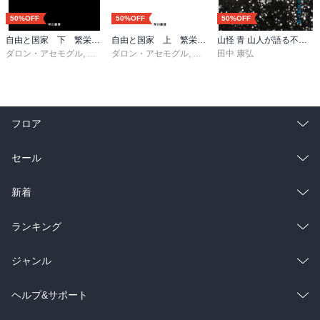
・分離した自己防衛のバリアが自分を孤立させ、孤独感を生む。そ
50%OFF
50%OFF
50%OFF
して孤独感を忘れるために他人とつながると、共依存や馴れ合いに
なり、相手を搾取する

自由と国家 下 繁栄する国 衰退する国
自由と国家 上 繁栄する国 衰退する国
山怪 青 山人が語る不思議な話
ダロン・アセモグル
,
ジェイムズ・Ａ・ロビンソン
ダロン・アセモグル
,
ジェイムズ・Ａ・ロビンソン
,
櫻井祐子
田中 康弘
,
櫻
・分離した状態のときに、求めたものが満たされても、いずれまた
孤独感と欠乏感がやってくる

・homeとは一人ひとりが安らかに、はっきりと現れる事ができる場
フロア
所。そのhomeのようなものが欲しくて、人は外にhomeの代替を探
してしまう

総合
コミック
セール
・「してはいけない」が「してもいい」へ

ラノベ
小説
総合
コミック
新着
　「しなければいけない」が「しなくてもいい」へ

雑誌・グラビア
ビジネス・実用
ラノベ
小説
総合
コミック
ランキング
・自信とは自分の外側にあるものに寄りかかって「つくる」のでな
く、自分で「いる」こと

BL・TL
雑誌・グラビア
ビジネス・実用
ラノベ
小説
総合
コミック
ジャンル
・四摂法

「布施」貪らずに、力を差し出すこと

BL・TL
雑誌・グラビア
ビジネス・実用
ラノベ
小説
コミック
男性コミック
ヘルプ&サポート
「愛護」温かな心遣いの言葉をかける事
