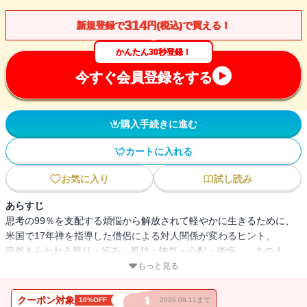
314
新規登録で
円(税込)で買える！
かんたん30秒登録！
今すぐ会員登録をする
購入手続きに進む
カートに入れる
お気に入り
試し読み
あらすじ
思考の99％を支配する煩悩から解放されて軽やかに生きるために、
米国で17年禅を指導した僧侶による対人関係が変わるヒント。
突然あらわれる怒り・妬み・孤独・怖気・心配・後悔……あの人、
あのこと、反応する心を休ませる。
もっと見る
○かわいそうな「私」を断つ
○「ないもの探し」から身を引く
クーポン対象
10%OFF
2026.08.11まで