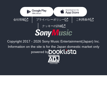
「利行」他人が利益を被ることを考え、実行する

BL・TL
雑誌・グラビア
ビジネス・実用
女性コミック
コミック誌
初めての方へ
ヘルプ
「同時」相手に好感し、寄り添う事

BL・TL
ライトノベル
男子向けラノベ
よくあるご質問
お問い合わせ
・「慈」与楽「悲」抜苦「喜」共に喜ぶ「捨」平静な心　⇔　「執
会社情報
プライバシーポリシー
ご利用条件
着」「絶望」「嫉妬」「無関心」

女子向けラノベ
小説
利用規約
クッキーの詳細
・周りが喜んでくれるからでなく、私がやりたいからやる

国内小説
海外小説
Copyright 2017 - 2026 Sony Music Entertainment(Japan) Inc.
・「苦しみ＝痛み×抵抗」「幸せ＝快感÷執着」

ミステリー
SF
Information on the site is for the Japan domestic market only
powered by
・BELLA (座禅中に見つけた煩悩との向き合い方)

歴史・時代小説
文学
Be, Examine, Lessen , Let go , Appliciate

雑誌
グラビア写真集
・RAIN (煩悩に限らず、知るということについて)

Recognize, Allow, Investigate ,Non Identify

⇔

ボーイズラブ
ティーンズラブ
　DROP (主観でしか見れない無明)

Delude, Resist , Oblivious , Persophication
人文・思想・歴史
社会・政治・法律
ビジネス・経済
サイエンス・テクノロジー