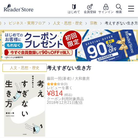
はじめて
会員登録
サインイン
検索
)
ビジネス・実用フロア
人文・思想・歴史
宗教
考えすぎない生き方
考えすぎない生き方
人文・思想・歴史
藤田一照(著者)
/
大和書房
(
3
)
レビューを書く
¥
814
(税込)
クーポン利用対象商品
2018年12月21日
配信