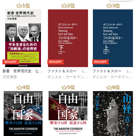
　今起きていることに自覚がない。

1
位
2
位
3
位
・幸せなのが当たり前、普通の状態になるような生き方に育ててい
く

・回避したいもの、否認したいものがあるとパーティーが楽しめな
くなる

・「死」をわからないままでそれを受け入れる

30%OFF
50%OFF
50%OFF
新書 世界現代史 なぜ「力こそ正義」はよみがえったのか
ファスト＆スロー （下）
ファスト＆スロー （上）
・生は生ぎり、死は死ぎり

川北省吾
ダニエル・カーネマン
,
村井章子
ダニエル・カーネマン
,
村
・心配しなくても、必ずどうにかなるよという応援が諸行無常

4
位
5
位
6
位
・自己の向上とは、裏を返せば、自己満足の追求で、自分や他者と
の競争である。周りの人は脇役になってしまう

・主観の自由が否定されるところに、自然の道理に従うという主体
の自由が成り立つ
