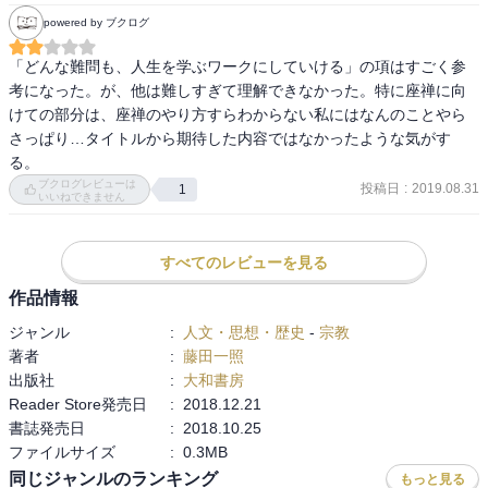
アメリカの人向けに解釈され直しているせいか、アプローチの仕方
powered by ブクログ
が他の人と違っていて、腑に落ちる表現もいくつかあった。

「どんな難問も、人生を学ぶワークにしていける」の項はすごく参
個人的には、なるほど！と思う点が多く、とても良かった。

考になった。が、他は難しすぎて理解できなかった。特に座禅に向
けての部分は、座禅のやり方すらわからない私にはなんのことやら
本書の主眼は、個人が孤立した点として存在する「分離の様式」か
さっぱり…タイトルから期待した内容ではなかったような気がす
らすべての物が繋がりあっている「繋がりの様式」への転換を勧め
る。
ているのかなと思う。

ブクログレビューは
投稿日
:
2019.08.31
1
いいねできません
以下、いいと思ったメモ

すべてのレビューを見る
・地獄にだけは行きたくないと思っている人には、逆に地獄が現れ
る。

作品情報
ジャンル
:
人文・思想・歴史
-
宗教
・『貪（pull）』

著者
:
藤田一照
　今ある状態は好ましいけど、まだ何か足りず、その何かを欲しが
出版社
:
大和書房
ること。

Reader Store発売日
:
2018.12.21
・『瞋 (push)』

書誌発売日
:
2018.10.25
　今の状態に何か気に入らないものがあり、腹が立つので、取り除
ファイルサイズ
:
0.3MB
きたいと思う。

同じジャンルのランキング
もっと見る
・『痴(ignorance)』
