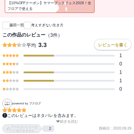
○自分を「守る言葉」を使わない
【10%OFFクーポン】サマーブックフェス2026！全
よけいなことをやめたら、心はラクになる。
フロアで使える
新刊通知
藤田一照
考えすぎない生き方
この作品のレビュー
（
3
件）
3.3
レビューを書く
平均
1
0
1
1
0
powered by ブクログ
このレビューはネタバレを含みます。
続きを読む
アメリカで17年に渡り禅を指導している禅僧が説く禅のアレコレ。

ブクログレビューは
投稿日
:
2020.09.26
2
いいねできません