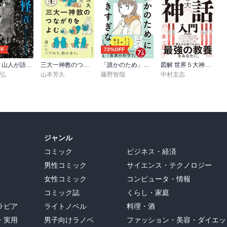
FF
72%OFF
山怪 青 山人が語る不思議な話
三大一神教のつながりをよむ
「誰かのため」に生きすぎない 精神科医が教えるがんばりすぎない気持ちの整理術 (特装版)
図解 世界５大神話入門
康弘
山本芳久
藤野智哉
中村圭志
ジャンル
コミック
ビジネス・経済
男性コミック
サイエンス・テクノロジー
女性コミック
コンピュータ・情報
コミック誌
くらし・家庭
ラビア
ライトノベル
料理・酒
・実用
男子向けラノベ
ファッション・美容・ダイエッ