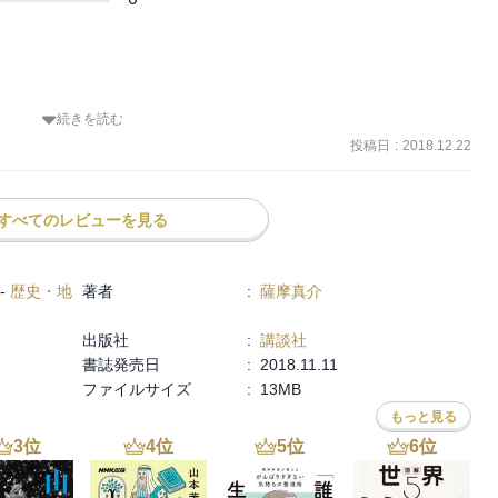
続きを読む
る「合法的掠奪」それが、海洋で行われたものが私掠／海軍艦艇によ
終焉はいかなるものであったのか。それを、本場であり、最初から最
投稿日
:
2018.12.22
述べるもの。



すべてのレビューを見る
きた現代、そして、より進むことも考えられる近未来において、「私
-
歴史・地
著者
:
薩摩真介
か？本書の最後の言葉は示唆に満ちている。
出版社
:
講談社
書誌発売日
:
2018.11.11
ファイルサイズ
:
13MB
もっと見る
3
位
4
位
5
位
6
位