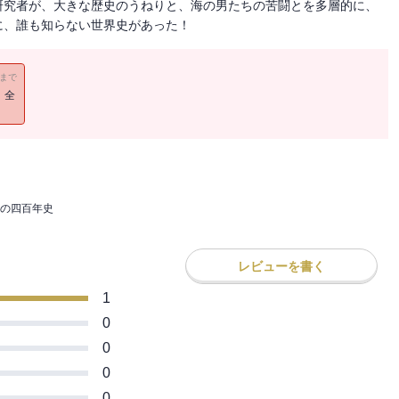
研究者が、大きな歴史のうねりと、海の男たちの苦闘とを多層的に、
に、誰も知らない世界史があった！
11まで
！全
の四百年史
レビューを書く
1
0
0
0
0