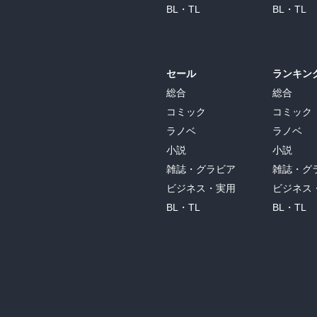
BL・TL
BL・TL
セール
ランキン
総合
総合
コミック
コミック
ラノベ
ラノベ
小説
小説
雑誌・グラビア
雑誌・グ
ビジネス・実用
ビジネス
BL・TL
BL・TL