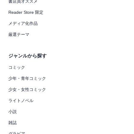
書店員オススメ
Reader Store 限定
メディア化作品
厳選テーマ
ジャンルから探す
コミック
少年・青年コミック
少女・女性コミック
ライトノベル
小説
雑誌
グラビア