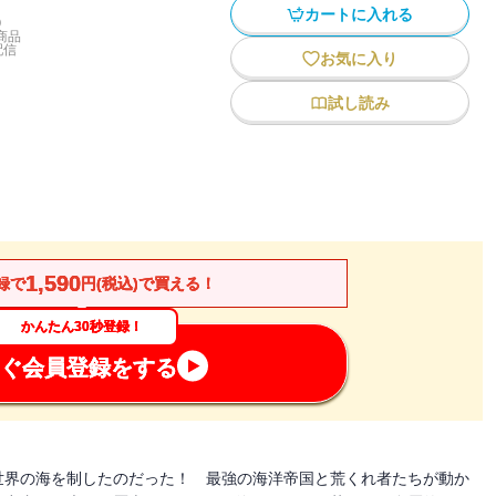
カートに入れる
)
商品
配信
お気に入り
試し読み
1,590
録で
円(税込)で買える！
かんたん30秒登録！
ぐ会員登録をする
世界の海を制したのだった！ 最強の海洋帝国と荒くれ者たちが動か