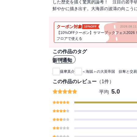
した歴史を描く驚異的論考！ 注目の若手
鮮やかに描き出す。大海原の波濤の向こう
クーポン対象
10%OFF
2026.08.
【10%OFFクーポン】サマーブックフェス2026
フロアで使える
この作品のタグ
#
世界史
新刊通知
薩摩真介
＜海賊＞の大英帝国 掠奪と交易
この作品のレビュー
（
1
件）
5.0
平均