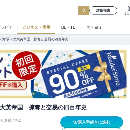
詳細検索
はじ
グラビア
ビジネス
・実用
BL・TL
タテヨミ
＜海賊＞の大英帝国 掠奪と交易の四百年史
大英帝国 掠奪と交易の四百年史
談社選書メチエ
購入手続きに進む