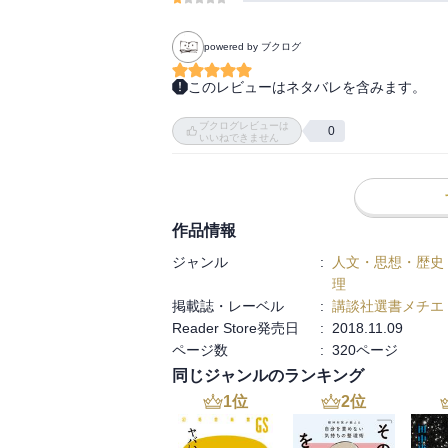
powered by ブクログ
このレビューはネタバレを含みます。
現在は失われた戦争の「経済的側面」であ
ブクログレビューは
る拿捕であるが、その歴史と発展、そして
0
いいねできません
後まで大きく関わってきた大英帝国を中心に
重商主義とは相性が良かったんだね＜私掠船
（実効性では無く、思想的に）

作品情報
そして、国家による軍事の独占が揺らいで
ジャンル
:
人文・思想・歴史
掠」の復活は無いとは言い切れるのだろう
理
掲載誌・レーベル
:
講談社選書メチエ
Reader Store発売日
:
2018.11.09
ページ数
:
320ページ
同じジャンルのランキング
1
位
2
位