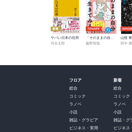
新着
72%OFF
50%O
ヤバい日本の住所
「そのままの自分」を生きてみる 精神科医が教える自分を責めない気持ちの整理術 (特装版)
河合太郎
藤野智哉
田中 
フロア
新着
総合
総合
コミック
コミック
ラノベ
ラノベ
小説
小説
雑誌・グラビア
雑誌・グ
ビジネス・実用
ビジネス