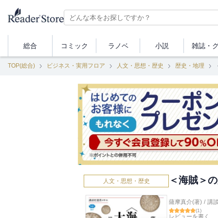
総合
コミック
ラノベ
小説
雑誌・
TOP(総合)
ビジネス・実用フロア
人文・思想・歴史
歴史・地理
＜海賊＞の
人文・思想・歴史
薩摩真介(著)
/
講
(
1
)
レビューを書く