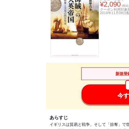
¥
2,090
(税込
クーポン利用対象
2018年11月09日
新規登
今す
あらすじ
イギリスは貿易と戦争、そして「掠奪」で