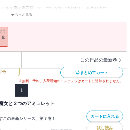
ンヒルズ魔法宝石店」で、すてきなアクセサリーを作りますーー。
ている、天才ジュエラー魔女のセレニティスの弟子となって、
もっと見る
しつかい猫、アンバーといっしょに、
いきます。
11まで
しです。
！全
ち、ベルコートにでかけます。
あそびにいくのです。
事長リビアによる宝石鑑定会。みんな、ジュエリーの値段や、にせも
この作品の最新巻
のです。パールはそこで、婚約指輪を鑑定してもらおうとしているア
から
…。
まとめてカート
※無料、予約、入荷通知のコンテンツはカートに追加されません。
ージュエル』をさがしています。
1
、なんでもうまくいくってほんとうかしら？
魔女と２つのアミュレット
カートに入れる
すこの最新シリーズ、第７巻！
試し読み