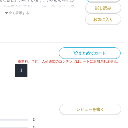
宝石店にむかっています。かわいい子パン
エラー魔女にであい、パールの「どんな夢
試し読み
るジュエリーづくりがはじまります!パー
全て表示する
いてブレスレットに秘められた謎がとけるで
お気に入り
でも、じぶんが“かがやける”場所がある！
ット特製レシピつき！
まとめてカート
※無料、予約、入荷通知のコンテンツはカートに追加されません。
1
レビューを書く
0
0