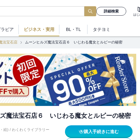
詳細検索
はじ
グラビア
ビジネス
・実用
BL・TL
タテヨミ
魔法宝石店
ムーンヒルズ魔法宝石店６ いじわる魔女とルビーの秘密
ズ魔法宝石店６ いじわる魔女とルビーの秘密
・絵)
/
わくわくライブラリー
購入手続きに進む