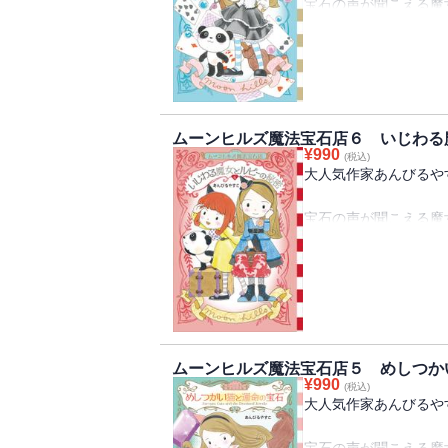
宝石の声が聞こえる魔
で、すてきなアクセサ
パールは、500年も
ー魔女のセレニティス
子パンダのすがたにか
といっしょに、
お客さんからのいろい
ムーンヒルズ魔法宝石店６ いじわる
¥
990
よむと心がほわんとな
(税込)
大人気作家あんびるや
パールのもとに、エマ
宝石の声が聞こえる魔
す。
で、すてきなアクセサ
お母さんは家に代々伝
パールは、500年も
ットを作ってほしいと
ー魔女のセレニティス
アミュレットとは「お
子パンダのすがたにか
エマはこれから、親元
といっしょに、
になっているそうです
お客さんからのいろい
ですが、なにを聞かれ
ムーンヒルズ魔法宝石店５ めしつか
よむと心がほわんとな
分で決めることができ
¥
990
(税込)
は、こんなエマにぴっ
大人気作家あんびるや
今回、パールは、海岸
でしょうか？
けます。
宝石の声が聞こえる魔