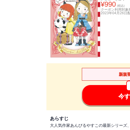
¥
990
(税込)
クーポン利用対象
2023年04月26日
新規
今す
あらすじ
大人気作家あんびるやすこの最新シリーズ