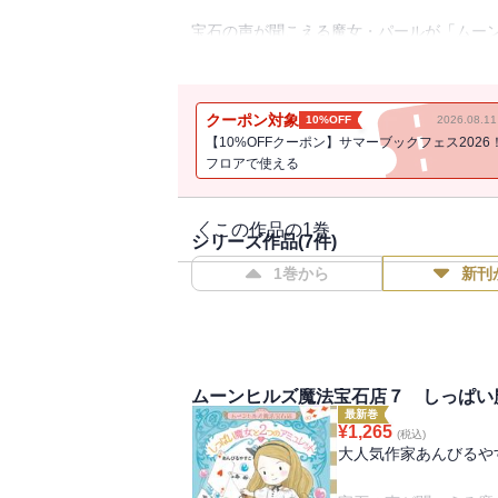
宝石の声が聞こえる魔女・パールが「ムー
パールは、500年も絵の中にとじこめられ
子パンダのすがたにかえられてしまっため
お客さんからのいろいろな注文にこたえて
クーポン対象
10%OFF
2026.08.
よむと心がほわんとなる、すてきなおはな
【10%OFFクーポン】サマーブックフェス2026
フロアで使える
今回、パールは、海岸沿いのうつくしいま
そこで開かれる「宝石フェスティバル」に
フェスティバルの目玉は、魔法宝石協会理
この作品の1巻
シリーズ作品(
7
件)
のかほんものかをリビアに鑑定してもらう
1巻から
新刊
ルクとナンシーのカップルと出会います…
今回のお客さまは、運命の宝石『パートナ
運命の『ソウルメイト』にめぐりあえたら
ムーンヒルズ魔法宝石店７ しっぱい
ビーズのワイヤークラフトのレシピつき。
最新巻
¥
1,265
(税込)
大人気作家あんびるや