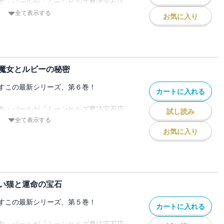
女・パールが「ムーンヒルズ魔法宝石店」
リーを作りますーー。
全て表示する
お気に入り
絵の中にとじこめられている、天才ジュエラ
の弟子となって、
えられてしまっためしつかい猫、アンバー
ろな注文にこたえていきます。
魔女とルビーの秘密
る、すてきなおはなしです。
すこの最新シリーズ、第６巻！
カートに入れる
という魔女がお母さんと一緒に訪ねてきま
女・パールが「ムーンヒルズ魔法宝石店」
試し読み
リーを作りますーー。
全て表示する
わるターコイスで、エマのためにアミュレ
絵の中にとじこめられている、天才ジュエラ
お気に入り
頼みます。
の弟子となって、
守り」として使われるジュエリーのこと。
えられてしまっためしつかい猫、アンバー
を離れて、一人で魔女学校に入学すること
。魔女学校に入るほど優秀に違いないエマ
ろな注文にこたえていきます。
てももじもじうつむいてしまい、なにも自
い猫と運命の宝石
る、すてきなおはなしです。
ないよう子のようです。はたしてパール
たりのアミュレットを作ることができるの
すこの最新シリーズ、第５巻！
カートに入れる
沿いのうつくしいまち、ベルコートにでか
女・パールが「ムーンヒルズ魔法宝石店」