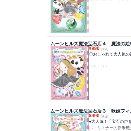
そこで開かれる「宝石
ビーズやリボンで作る
で、すてきなアクセサ
フェスティバルの目玉
パールは、500年も
鑑定会。みんな、ジュ
ー魔女のセレニティス
リビアに鑑定してもら
子パンダのすがたにか
定してもらおうとして
といっしょに、
ます……。
お客さんからのいろい
ムーンヒルズ魔法宝石店４ 魔法の絵
よむと心がほわんとな
¥
990
今回のお客さまは、運
(税込)
〇おしゃれで大人気の
ています。
今回のお客さまは、運
運命の『ソウルメイト
ています。
〇あらすじ
ってほんとうかしら？
運命の『ソウルメイト
宝石の声が聞こえる魔
ってほんとうかしら？
められているジュエラ
ビーズのワイヤークラ
ンヒルズ魔法宝石店で
●著者紹介
今回お客さまとしてや
群馬県生まれ。東海大
家魔女で、なんと彼女
テレビアニメーション
こめた魔女の子孫だと
ザインの仕をへて、絵
ムーンヒルズ魔法宝石店３ 歌姫フィ
パールは、「ミニアチ
¥
990
主な作品に、『せかい
(税込)
してほしいというお願
●大人気！「宝石の声
り」シリーズ（共にひ
た」すてきなプレゼン
ル・リスナーの新米魔
り」シリーズ（ポプラ