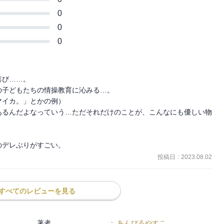
0
0
0
び……。

子どもたちの情操教育に沁みる…。

イカ。」とかの例）

あるんだよなっていう…ただそれだけのことが、こんなにも優しい物
のデレぶりがすごい。
投稿日
:
2023.08.02
すべてのレビューを見る
著者
:
あんびるやすこ