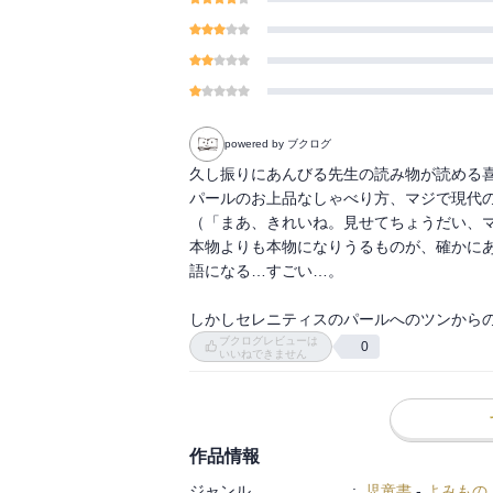
powered by ブクログ
久し振りにあんびる先生の読み物が読める喜
パールのお上品なしゃべり方、マジで現代の
（「まあ、きれいね。見せてちょうだい、マ
本物よりも本物になりうるものが、確かに
語になる…すごい…。

しかしセレニティスのパールへのツンから
ブクログレビューは
0
いいねできません
作品情報
ジャンル
:
児童書
-
よみもの