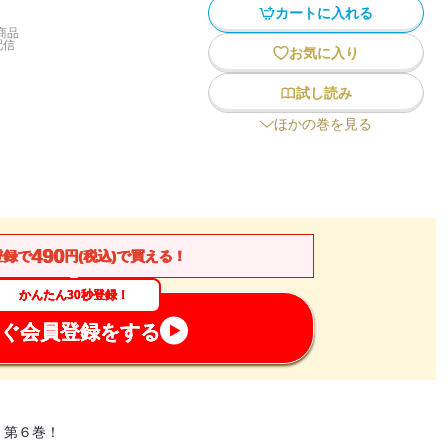
カートに入れる
商品
配信
お気に入り
試し読み
ほかの巻を見る
490
登録で
円(税込)で買える！
かんたん30秒登録！
ぐ会員登録をする
、第６巻！