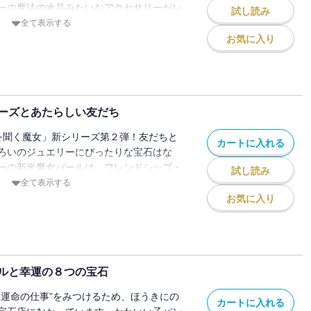
ーの魔法の水晶みたいなアクセサリーがレ
ＵＧＡ」シリーズ（いずれも岩崎書店）
試し読み
子パンダ・アンバーが、パールたちに、
シピ付き。（あらすじ）代々伝わる水晶
全て表示する
りします。』（ＰＨＰ研究所）などがあ
ィスに起こった事件の話をしてくれるのでし
宝石店に持ってきた歌姫魔女フィニー。パ
お気に入り
トに仕立てることで、自分の声を好きにな
づけます。“持ち主に「大事なこと」を教
アクセをつくれる、かんたんで楽しいレシ
晶が、フィニーに教えたかった「大事なこ
べりな宝石達もストーンパワーでパールを
ーズとあたらしい友だち
を聞く魔女」新シリーズ第２弾！友だちと
カートに入れる
ろいのジュエリーにぴったりな宝石はな
ーの新米魔女パールは、フレンドシップ・
試し読み
す！ かんたんにつくれるマクラメジュエ
全て表示する
●あらすじ：月が丘の「ムーンヒルズ魔法
お気に入り
やってきました。新米ジュエラー魔女のパ
にいても、友情を思い出せる、おそろいの
もらいたいという依頼をもらいます。パー
マイカと助け合いながら友情をそだてるフ
ルと幸運の８つの宝石
リーをつくります！
“運命の仕事”をみつけるため、ほうきにの
カートに入れる