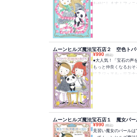
しょうか？
わせにします！フィニ
ラ」「アンティークＦ
そんなとき、口の悪い
ジンで作れるホビーレ
『妖精の家具、おつく
500年前にセレニテ
を、ムーンヒルズ魔法
る。
た……。
ールは水晶をペンダン
れないフィニーを元気
作品の中のオリジナル
えてくれる”魔法の水
ピつき！
と」とは……。おしゃ
ムーンヒルズ魔法宝石店２ 空色トパ
応援します！
¥
990
(税込)
●大人気！「宝石の声
もっと仲良くなるおそ
に？ジュエル・リスナ
ジュエリーをつくりま
リーのレシピも掲載。
宝石店」にお客さまが
ールは、いつでもどこ
ジュエリーをつくって
ルは、ルース屋の魔女
ムーンヒルズ魔法宝石店１ 魔女パー
レンドシップ・ジュエ
¥
990
(税込)
見習い魔女のパールは