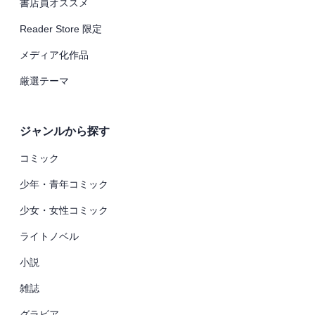
書店員オススメ
Reader Store 限定
メディア化作品
厳選テーマ
ジャンルから探す
コミック
少年・青年コミック
少女・女性コミック
ライトノベル
小説
雑誌
グラビア