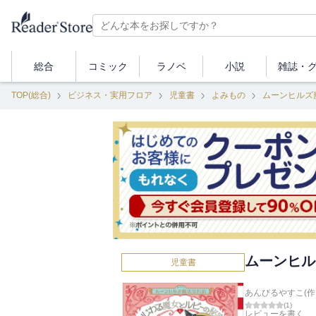
総合
コミック
ラノベ
小説
雑誌・
TOP(総合)
ビジネス・実用フロア
児童書
よみもの
ムーンヒルズ
ムーンヒル
児童書
あんびるやすこ(作
(
1
)
レビューを書く