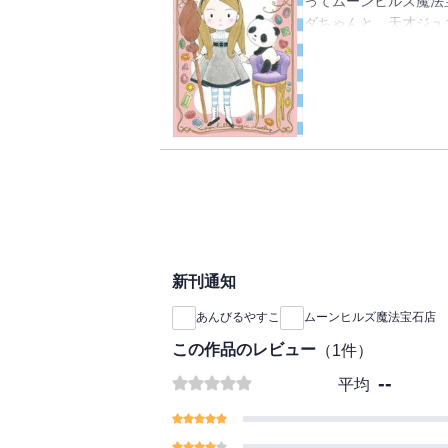
ってムーンヒルズ魔法
ダちゃんと、天才ジュ
や願いごと」もかなえ
ルは宝石の“声”をき
しょうか・・? だれに
オリジナル・ブレスレ
新刊通知
あんびるやすこ
ムーンヒルズ魔法宝石店
この作品のレビュー
（
1
件）
--
平均