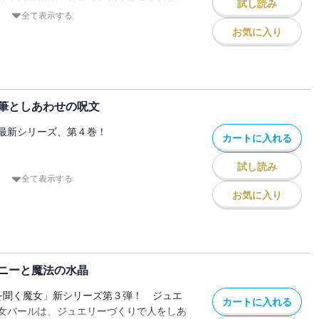
試し読み
フェスティバル」にあそびにいくのです。
ラリエットのレシピつき。
リーを作ります――。
全て表示する
は、魔法宝石協会理事長リビアによる宝石
絵の中にとじこめられている、天才ジュエラ
お気に入り
エリーの値段や、にせものかほんものかを
の弟子となって、
うのです。パールはそこで、婚約指輪を鑑
えられてしまっためしつかい猫、アンバー
いるアルクとナンシーのカップルと出会い
ろな注文にこたえていきます。
筆としあわせの呪文
る、すてきなおはなしです。
命の宝石『パートナージュエル』をさがし
最新シリーズ、第４巻！
カートに入れる
命の宝石『パートナージュエル』をさがし
』にめぐりあえたら、なんでもうまくいく
試し読み
』にめぐりあえたら、なんでもうまくいく
女・パールは、500年間も絵の中にとじこ
全て表示する
ー魔女・セレニティスの弟子として、ムー
お気に入り
フトのレシピつき。
はたらきはじめました。
ってきたのは、不思議な筆をもっている画
学文学部日本文学科卒業。
はセレニティスを500年前に絵の中にとじ
の美術設定を担当。その後、玩具の企画デ
いうのです。
本・児童書の創作活動に入る。
ニーと魔法の水晶
ュール」(小さな絵)をすてきなブローチに
いちおいしいレストラン』「こじまのも
いをひきうけます。でも、「心のこもっ
を聞く魔女」新シリーズ第３弾！ ジュエ
さかたチャイルド）「魔法の庭ものがた
カートに入れる
トって、いったいどうしたらつくれるので
女パールは、ジュエリーづくりで人をしあ
社）、「なんでも魔女商会」「ルルとラ