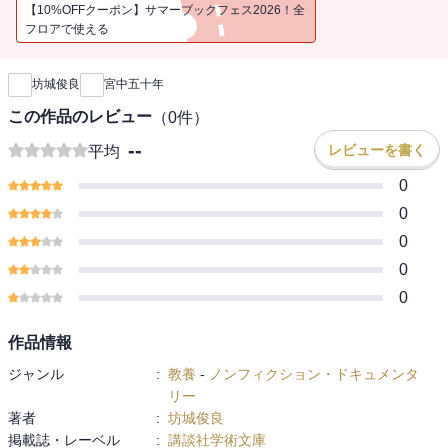
要史料の、初の文庫化。原武史氏が解説執筆。
【10%OFFクーポン】サマーブックフェス2026！全
フロアで使える
新刊通知
坊城俊良
宮中五十年
この作品のレビュー
（
0
件）
--
レビューを書く
平均
0
0
0
0
0
作品情報
ジャンル
:
教養
-
ノンフィクション・ドキュメンタ
リー
著者
:
坊城俊良
掲載誌・レーベル
:
講談社学術文庫