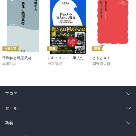
今週入荷
新着
新着
千利休と戦国武将
ドキュメント 軍人たちの戦後 ～証言・資料で辿る生還者の数奇な運命～（小学館新書）
ヒトとＡＩ
本郷和人
神立尚紀
岡野原大輔
フロア
総合
コミック
セール
ラノベ
小説
総合
コミック
新着
雑誌・グラビア
ビジネス・実用