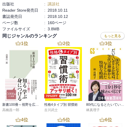
出版社
:
講談社
Reader Store発売日
:
2018.10.11
書誌発売日
:
2018.10.12
ページ数
:
160ページ
ファイルサイズ
:
3.8MB
同じジャンルのランキング
もっと見る
1
位
2
位
3
位
70%OFF
新書100冊～視野を広げる読書～
性格4タイプ別 習慣術
80代になるとたいていボケるか死ぬ。70代は神様から与えられた特別な時間
高橋昌一郎
古川武士
林真理子
4
位
5
位
6
位