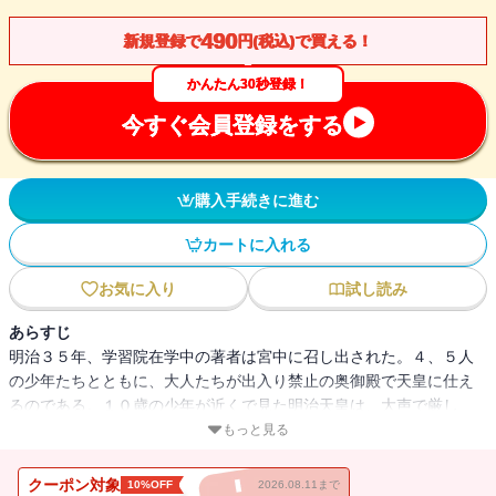
490
新規登録で
円(税込)で買える！
かんたん30秒登録！
今すぐ会員登録をする
購入手続きに進む
カートに入れる
お気に入り
試し読み
あらすじ
明治３５年、学習院在学中の著者は宮中に召し出された。４、５人
の少年たちとともに、大人たちが出入り禁止の奥御殿で天皇に仕え
るのである。１０歳の少年が近くで見た明治天皇は、大声で厳し
く、几帳面ながら、優しい思いやりを見せた。「大帝崩御」後は、
もっと見る
昭憲皇太后、大正天皇、貞明皇后、秩父宮らに近侍し、半世紀を宮
中に仕えることとなる。近代史研究者にたびたび引用されてきた重
クーポン対象
10%OFF
2026.08.11まで