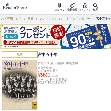
はじめて
会員登録
サインイン
検索
ネス・実用フロア
教養
ノンフィクション・ドキュメンタリー
宮中五十年
宮中五十年
教養
坊城俊良(著)
/
講談社学術文庫
(
0
)
レビューを書く
¥
990
(税込)
クーポン利用対象商品
2018年10月11日
配信