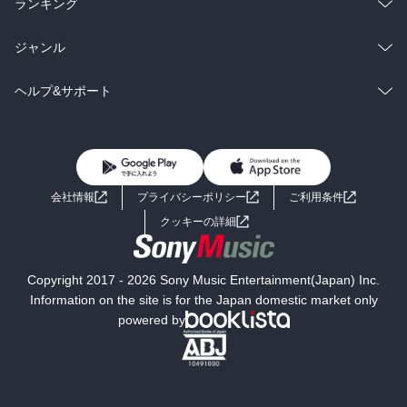
ラノベ
小説
総合
コミック
ランキング
BL・TL
雑誌・グラビア
ビジネス・実用
ラノベ
小説
総合
コミック
ジャンル
BL・TL
雑誌・グラビア
ビジネス・実用
ラノベ
小説
コミック
男性コミック
ヘルプ&サポート
BL・TL
雑誌・グラビア
ビジネス・実用
女性コミック
コミック誌
初めての方へ
ヘルプ
BL・TL
ライトノベル
男子向けラノベ
よくあるご質問
お問い合わせ
会社情報
プライバシーポリシー
ご利用条件
女子向けラノベ
小説
利用規約
クッキーの詳細
国内小説
海外小説
Copyright 2017 - 2026 Sony Music Entertainment(Japan) Inc.
ミステリー
SF
Information on the site is for the Japan domestic market only
powered by
歴史・時代小説
文学
雑誌
グラビア写真集