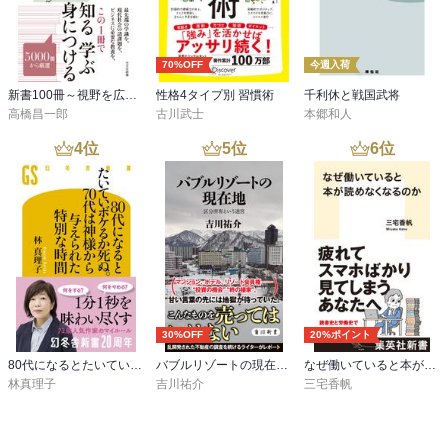
70%OFF
今週入荷
新書100冊～視野を広げる読書～
性格4タイプ別 習慣術
千利休と戦国武将
高橋昌一郎
古川武士
本郷和人
4
位
5
位
6
位
30%OFF
20%ポイント
80代になるとたいていボケるか死ぬ。70代は神様から与えられた特別な時間
バブルリゾートの現在地 区分所有という迷宮
なぜ働いていると本が読めなくなるのか
林真理子
吉川祐介
三宅香帆