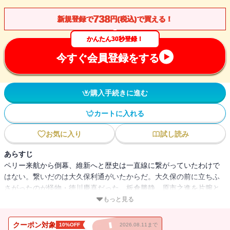
738
新規登録で
円(税込)で買える！
かんたん30秒登録！
今すぐ会員登録をする
購入手続きに進む
カートに入れる
お気に入り
試し読み
あらすじ
ペリー来航から倒幕、維新へと歴史は一直線に繋がっていたわけで
はない。繋いだのは大久保利通がいたからだ。大久保の前に立ちふ
さがったのが怪物・徳川慶喜だった。板倉勝静、原市之進を片腕と
して幕末の十年を振り回す。この三人に何度も叩きのめされる大久
もっと見る
保。そして、最後の敵は皮肉にも盟友・西郷隆盛だった。大久保が
西郷を殺してまでもやり遂げたこととは？ 幕末の動乱から明治国
クーポン対象
10%OFF
2026.08.11まで