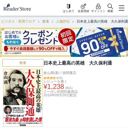
はじめて
会員登録
サインイン
検索
ビジネス・実用フロア
教養
人物評伝
日本史上最高の英雄 大久保利通
日本史上最高の英雄 大久保利通
教養
倉山満(著)
/
徳間書店
(
6
)
レビューを書く
¥
1,238
(税込)
クーポン利用対象商品
2018年09月26日
配信