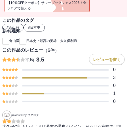
家の成立まで――「未来への意思」を貫いた男の真実を描く快作！
【10%OFFクーポン】サマーブックフェス2026！全
フロアで使える
この作品のタグ
#
倉山満
#
日本史
新刊通知
倉山満
日本史上最高の英雄 大久保利通
この作品のレビュー
（
6
件）
3.5
レビューを書く
平均
0
3
0
1
0
powered by ブクログ
大久保の話というよりは幕末の通史がメイン。そういう意味では復