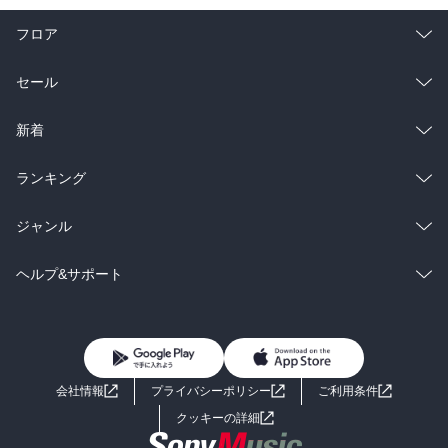
フロア
総合
コミック
セール
ラノベ
小説
総合
コミック
新着
雑誌・グラビア
ビジネス・実用
ラノベ
小説
総合
コミック
ランキング
BL・TL
雑誌・グラビア
ビジネス・実用
ラノベ
小説
総合
コミック
ジャンル
BL・TL
雑誌・グラビア
ビジネス・実用
ラノベ
小説
コミック
男性コミック
ヘルプ&サポート
BL・TL
雑誌・グラビア
ビジネス・実用
女性コミック
コミック誌
初めての方へ
ヘルプ
BL・TL
ライトノベル
男子向けラノベ
よくあるご質問
お問い合わせ
会社情報
プライバシーポリシー
ご利用条件
女子向けラノベ
小説
利用規約
クッキーの詳細