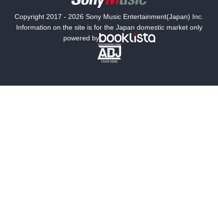
国内小説
海外小説
Copyright 2017 - 2026 Sony Music Entertainment(Japan) Inc.
ミステリー
SF
Information on the site is for the Japan domestic market only
powered by
歴史・時代小説
文学
雑誌
グラビア写真集
ボーイズラブ
ティーンズラブ
人文・思想・歴史
社会・政治・法律
ビジネス・経済
サイエンス・テクノロジー
コンピュータ・情報
くらし・家庭
料理・酒
ファッション・美容・ダイエット
ホビー&カルチャー
スポーツ・アウトドア