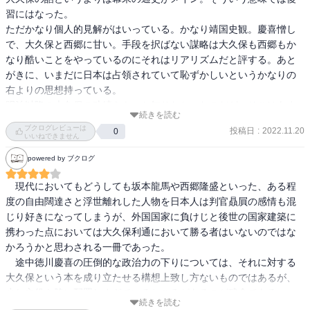
習にはなった。

ただかなり個人的見解がはいっている。かなり靖国史観。慶喜憎し
で、大久保と西郷に甘い。手段を択ばない謀略は大久保も西郷もか
なり酷いことをやっているのにそれはリアリズムだと評する。あと
がきに、いまだに日本は占領されていて恥ずかしいというかなりの
右よりの思想持っている。

明治以降の大久保の功績をもっと知りたかったのだが、そこはあま
続きを読む
り書かれていない。
ブクログレビューは
投稿日
:
2022.11.20
0
いいねできません
powered by ブクログ
　現代においてもどうしても坂本龍馬や西郷隆盛といった、ある程
度の自由闊達さと浮世離れした人物を日本人は判官贔屓の感情も混
じり好きになってしまうが、外国国家に負けじと後世の国家建築に
携わった点においては大久保利通において勝る者はいないのではな
かろうかと思わされる一冊であった。

　途中徳川慶喜の圧倒的な政治力の下りについては、それに対する
大久保という本を成り立たせる構想上致し方ないものではあるが、
少し主役を脇に配置しすぎているところがあるのが残念である。

続きを読む
　またこの本ではただ一人大久保だけと思われるかもしれないが、