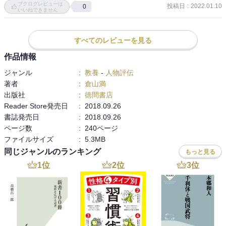
ブクログレビューは
投稿日
:
2022.01.10
0
私心のないところにおいては西郷隆盛にも無論あり、ベクトルの違
いいねできません
う方向となったのは残念と言わざるを得ない。

　ただ西郷隆盛に国家構想と建築といったものが見えてこず、まさ
すべてのレビューを見る
に現実主義の大久保が戊辰戦争後に核となる必要があった。暗殺で
幕を閉じなければどうなっていたのか、こう言った偉人でさえも時
作品情報
の経過により曇ってしまうこともあるのか、それとも早々に世界に
ジャンル
:
教養
-
人物評伝
冠たる大日本帝国を築けたのか。

著者
:
倉山満
　今の日本において国のために私心を無くし、ただ国家のために生
出版社
:
徳間書店
命を賭する政治家が果たしてどのくらいいるのかと問いたくなる一
Reader Store発売日
:
2018.09.26
冊でもある。
書誌発売日
:
2018.09.26
ページ数
:
240ページ
ファイルサイズ
:
5.3MB
同じジャンルのランキング
もっと見る
1
位
2
位
3
位