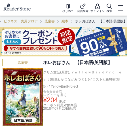
はじめて
会員登録
サインイン
検索
ビジネス・実用フロア
児童書
絵本
ホレおばさん 【日本語/英語版】
ホレおばさん 【日本語/英語版】
児童書
グリム童話(原作)
,
ＹｅｌｌｏｗＢｉｒｄＰｒｏｊｅ
ｃｔ(編集)
,
かつながみつとし(イラスト)
,
森悠樹(翻
訳)
/
YellowBirdProject
(
0
)
レビューを書く
¥
204
(税込)
クーポン利用対象商品
2018年07月20日
配信