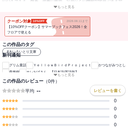
のハイライト、検索、辞書の参照、引用などの機能が使用できませ
ん。
もっと見る
井戸の底は、不思議な世界につながっていました。庭で洗濯をして
クーポン対象
10%OFF
2026.08.11まで
いたマリーは、大切な糸巻き棒を、井戸の中に落としてしまいまし
【10%OFFクーポン】サマーブックフェス2026！全
た。糸巻き棒を探しに井戸の底に降りていったマリーは・・ 【きい
フロアで使える
ろいとり文庫 第47作品目】
この作品のタグ
#
きいろいとり文庫
新刊通知
グリム童話
ＹｅｌｌｏｗＢｉｒｄＰｒｏｊｅｃｔ
かつながみつとし
森悠樹
ホレおばさん 【日本語/英語版】
もっと見る
この作品のレビュー
（
0
件）
--
レビューを書く
平均
0
0
0
0