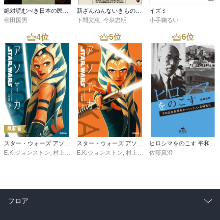
絶対読むべき日本の民話 遠野物語
新ざんねんないきもの事典 昔のざんねん、今のざんねん
イズミ
柳田国男
下間文恵
,
今泉忠明
小手鞠るい
4
位
5
位
6
位
最新巻
スター・ウォーズ アソーカ 下
スター・ウォーズ アソーカ 上
ヒロシマをのこす 平和記念資料館をつくった人・長岡省吾
E.K.ジョンストン
,
村上清幸
E.K.ジョンストン
,
村上清幸
佐藤真澄
フロア