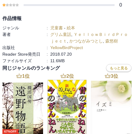
0
作品情報
ジャンル
:
児童書
-
絵本
著者
:
グリム童話
,
ＹｅｌｌｏｗＢｉｒｄＰｒｏ
ｊｅｃｔ
,
かつながみつとし
,
森悠樹
出版社
:
YellowBirdProject
Reader Store発売日
:
2018.07.20
ファイルサイズ
:
11.6MB
同じジャンルのランキング
もっと見る
1
位
2
位
3
位
67%OFF