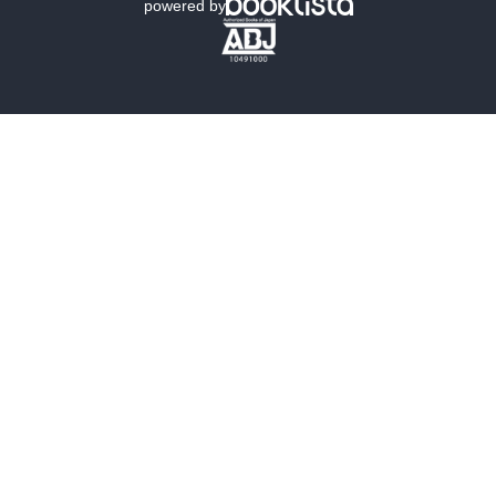
powered by
歴史・時代小説
文学
雑誌
グラビア写真集
ボーイズラブ
ティーンズラブ
人文・思想・歴史
社会・政治・法律
ビジネス・経済
サイエンス・テクノロジー
コンピュータ・情報
くらし・家庭
料理・酒
ファッション・美容・ダイエット
ホビー&カルチャー
スポーツ・アウトドア
地図・ガイド
エンターテイメント
芸術・アート
映画・音楽・演劇