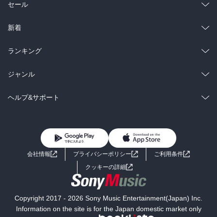
総合
コミック
セール
ラノベ
小説
総合
コミック
新着
雑誌・グラビア
ビジネス・実用
ラノベ
小説
総合
コミック
ランキング
BL・TL
雑誌・グラビア
ビジネス・実用
ラノベ
小説
総合
コミック
ジャンル
BL・TL
雑誌・グラビア
ビジネス・実用
ラノベ
小説
コミック
男性コミック
ヘルプ&サポート
BL・TL
雑誌・グラビア
ビジネス・実用
女性コミック
コミック誌
初めての方へ
ヘルプ
BL・TL
ライトノベル
男子向けラノベ
よくあるご質問
お問い合わせ
会社情報
プライバシーポリシー
ご利用条件
女子向けラノベ
小説
利用規約
クッキーの詳細
国内小説
海外小説
Copyright 2017 - 2026 Sony Music Entertainment(Japan) Inc.
ミステリー
SF
Information on the site is for the Japan domestic market only