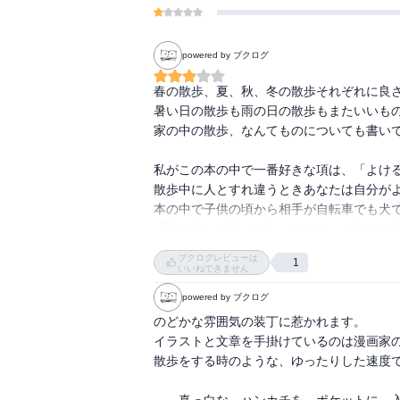
powered by ブクログ
春の散歩、夏、秋、冬の散歩それぞれに良さ
暑い日の散歩も雨の日の散歩もまたいいもの
家の中の散歩、なんてものについても書いて
私がこの本の中で一番好きな項は、「よける
散歩中に人とすれ違うときあなたは自分がよ
本の中で子供の頃から相手が自転車でも犬
「よけないがわ」になってみる。そうして
ているんだと気がつく。

ブクログレビューは
1
いいねできません
考えてみると私は心に余裕があるときはよ
powered by ブクログ
のどかな雰囲気の装丁に惹かれます。

イラストと文章を手掛けているのは漫画家の
散歩をする時のような、ゆったりした速度で