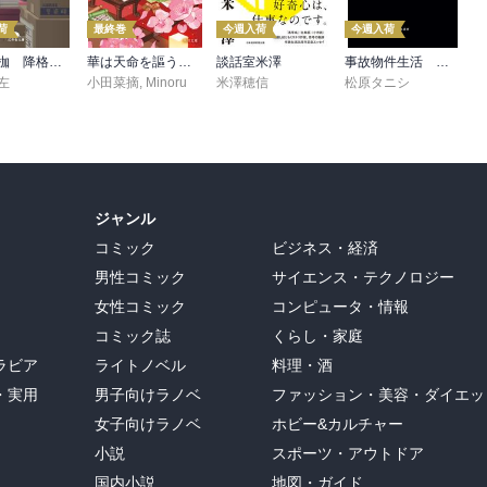
荷
最終巻
今週入荷
今週入荷
正義の枷 降格刑事2
華は天命を謳う 莉国後宮女医伝 五
談話室米澤
事故物件生活 恐い日常
左
小田菜摘
,
Minoru
米澤穂信
松原タニシ
ジャンル
コミック
ビジネス・経済
男性コミック
サイエンス・テクノロジー
女性コミック
コンピュータ・情報
コミック誌
くらし・家庭
ラビア
ライトノベル
料理・酒
・実用
男子向けラノベ
ファッション・美容・ダイエッ
女子向けラノベ
ホビー&カルチャー
小説
スポーツ・アウトドア
国内小説
地図・ガイド