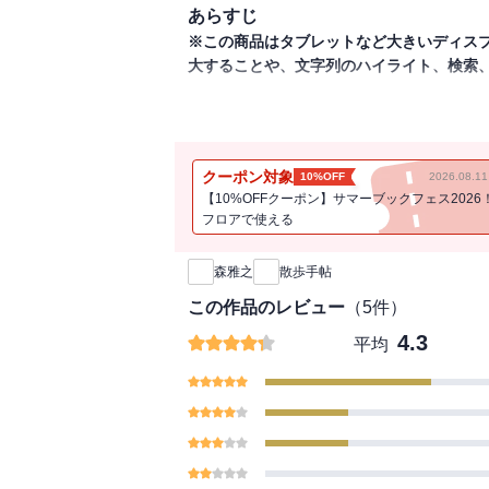
あらすじ
※この商品はタブレットなど大きいディス
大することや、文字列のハイライト、検索
散歩をすると 好きな唄を 想い出す。
散歩をすると 唄を好きだった事を 想い
走るのでも立ち止まるのでもなく、歩く速
クーポン対象
10%OFF
2026.08.
る、繊細で優しい絵と言葉。
【10%OFFクーポン】サマーブックフェス2026
フロアで使える
新刊通知
夏の
森雅之
散歩手帖
濃い影が好きだ。
この作品のレビュー
（
5
件）
私が
4.3
平均
ここにいると
わかるから。
（「影」より）