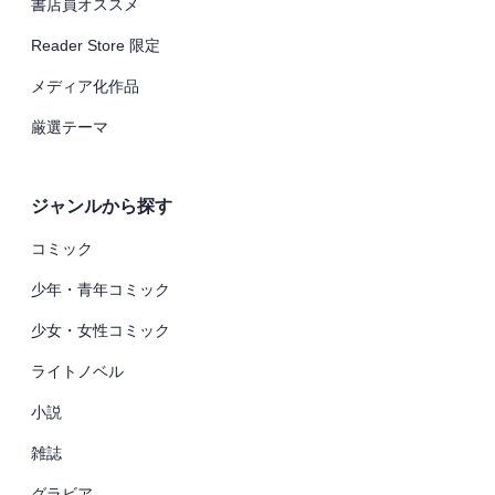
書店員オススメ
Reader Store 限定
メディア化作品
厳選テーマ
ジャンルから探す
コミック
少年・青年コミック
少女・女性コミック
ライトノベル
小説
雑誌
グラビア