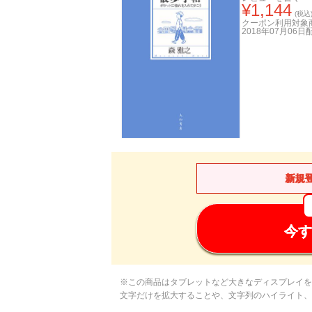
¥
1,144
(税込
クーポン利用対象
2018年07月06日
新規
今す
※この商品はタブレットなど大きなディスプレイを
文字だけを拡大することや、文字列のハイライト、