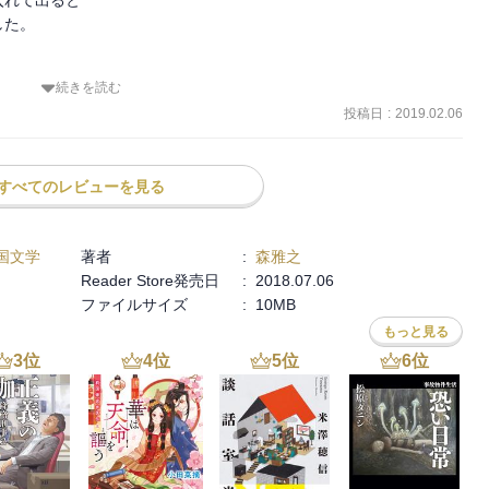
れて出ると

た。

続きを読む
のは「帰る家」がしっかりあったからだと語ります。

投稿日
:
2019.02.06
に置いておいて疲れたときに開いてみるにもいい、そっと寄り添って
すべてのレビューを見る
国文学
著者
:
森雅之
Reader Store発売日
:
2018.07.06
ファイルサイズ
:
10MB
もっと見る
3
位
4
位
5
位
6
位