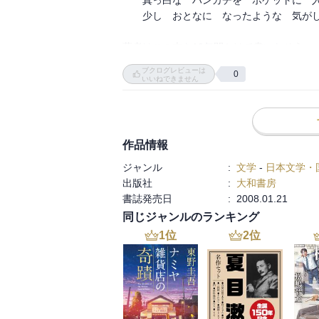
　　真っ白な　ハンカチを　ポケットに　入
　　少し　おとなに　なったような　気がし
著者はこの本を10年間かけて書いたそう。

「迷子手帳」や「家出手帳」にならなかった
ブクログレビューは
0
帰る家あっての散歩ですね。

いいねできません
人にプレゼントするにもよく、自分の部屋
くれる一冊です。
作品情報
ジャンル
:
文学
-
日本文学・
出版社
:
大和書房
書誌発売日
:
2008.01.21
同じジャンルのランキング
1
位
2
位