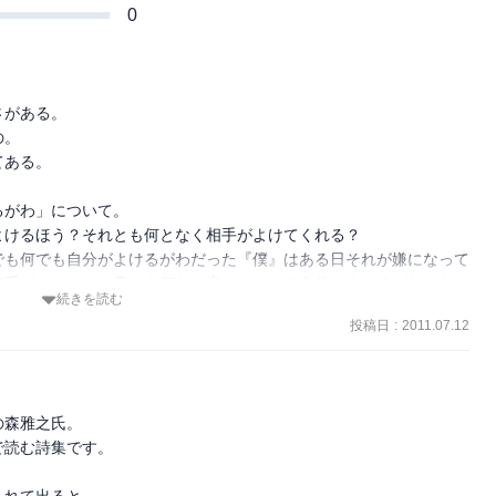
0
がある。

。

ある。

がわ」について。

けるほう？それとも何となく相手がよけてくれる？

でも何でも自分がよけるがわだった『僕』はある日それが嫌になって
相手がよけたのを見たら何だか寂しくなって自分はよけるがわがあっ
続きを読む
投稿日
:
2011.07.12
ける側、イライラしているときはよけない側かも。。
森雅之氏。

読む詩集です。
