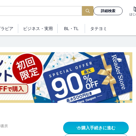
詳細検索
はじ
グラビア
ビジネス
・実用
BL・TL
タテヨミ
和書房
購入手続きに進む