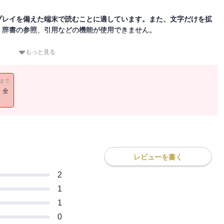
プレイを備えた端末で読むことに適しています。また、文字だけを拡
、辞書の参照、引用などの機能が使用できません。
もっと見る
出す。
さでリキまず行こう──爽やかなメッセージが静かに心に満ちてく
11まで
！全
レビューを書く
2
1
1
0