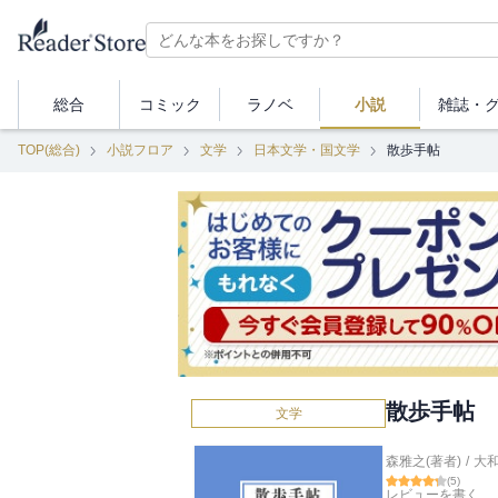
総合
コミック
ラノベ
小説
雑誌・
TOP(総合)
小説フロア
文学
日本文学・国文学
散歩手帖
散歩手帖
文学
森雅之(著者)
/
大
(
5
)
レビューを書く