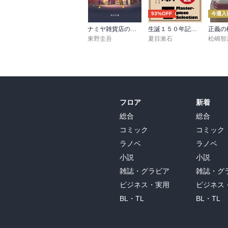
93%OFF
今週入
ナミヤ雑貨店の奇蹟
生誕１５０年記念 夏目漱石 名作セット
東野圭吾
夏目漱石
松嶋智
フロア
新着
総合
総合
コミック
コミック
ラノベ
ラノベ
小説
小説
雑誌・グラビア
雑誌・グ
ビジネス・実用
ビジネス
BL・TL
BL・TL