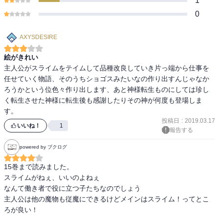
1
0
AXYSDESIRE
絵がきれい
主人公がスライムをテイムして品種改良していき片っ端から仕事を
任せていく物語、そのうちショゴスみたいなの作り出すんじゃなか
ろうかという位色々作り出します、あと神様転生ものにしては珍し
く転生させた神様に転生後も感謝したりその神が何度も登場しま
す。
投稿日
:
2019.03.17
いいね！
1
報告する
powered by ブクログ
15巻まで読みました。

スライムがねぇ、いいのよねぇ

なんて働き者で役に立つ子たちなのでしょう

主人公は他の魔物も従魔にできるけどメインはスライム！ってとこ
ろが良い！
