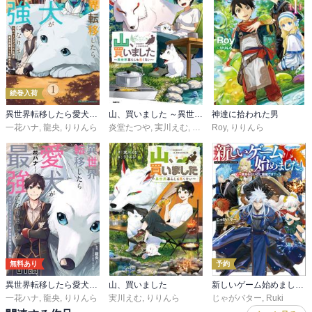
続巻入荷
異世界転移したら愛犬が最強になりました～シルバーフェンリルと俺が異世界暮らしを始めたら～
山、買いました ～異世界暮らしも悪くない～
神達に拾われた男
一花ハナ
,
龍央
,
りりんら
炎堂たつや
,
実川えむ
,
りりんら
Roy
,
りりんら
無料あり
予約
異世界転移したら愛犬が最強になりました～シルバーフェンリルと俺が異世界暮らしを始めたら～【単話版】
山、買いました
新しいゲーム始めました。～使命もないのに最強です？～
一花ハナ
,
龍央
,
りりんら
実川えむ
,
りりんら
じゃがバター
,
Ruki