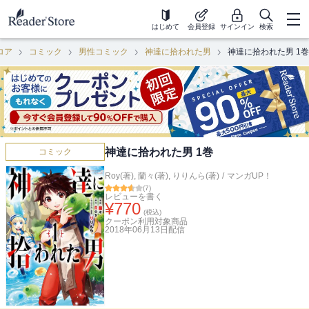
はじめて
会員登録
サインイン
検索
ロア
コミック
男性コミック
神達に拾われた男
神達に拾われた男 1巻
神達に拾われた男 1巻
コミック
Roy(著)
,
蘭々(著)
,
りりんら(著)
/
マンガUP！
(
7
)
レビューを書く
¥
770
(税込)
クーポン利用対象商品
2018年06月13日
配信