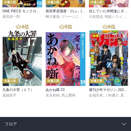
今週入荷
今週入荷
今週入荷
ONE PIECE モノクロ版 115
異世界居酒屋「のぶ」(22)
信じていた仲間達にダンジョン奥地で殺されかけたがギフト『無限ガチャ』でレベル９９９９の仲間達を手に入れて元パーティーメンバーと世界に復讐＆『ざまぁ！』します！（２３）
尾田栄一郎
蝉川夏哉
,
ヴァージニア二等兵
大前貴史
,
転
,
明鏡シスイ
,
ｔｅ
4
位
5
位
6
位
今週入荷
今週入荷
今週入荷
九条の大罪（１７）
あかね噺 23
週刊少年マガジン 2026年36・37号[2026年8月5日発売]
真鍋昌平
末永裕樹
,
馬上鷹将
金城宗幸
,
ノ村優介
,
真島ヒロ
フロア