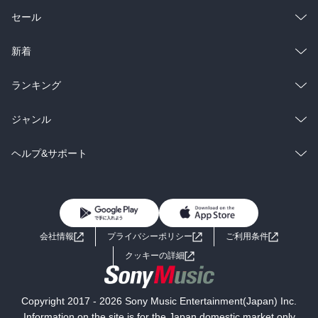
総合
コミック
セール
ラノベ
小説
総合
コミック
新着
雑誌・グラビア
ビジネス・実用
ラノベ
小説
総合
コミック
ランキング
BL・TL
雑誌・グラビア
ビジネス・実用
ラノベ
小説
総合
コミック
ジャンル
BL・TL
雑誌・グラビア
ビジネス・実用
ラノベ
小説
コミック
男性コミック
ヘルプ&サポート
BL・TL
雑誌・グラビア
ビジネス・実用
女性コミック
コミック誌
初めての方へ
ヘルプ
BL・TL
ライトノベル
男子向けラノベ
よくあるご質問
お問い合わせ
会社情報
プライバシーポリシー
ご利用条件
女子向けラノベ
小説
利用規約
クッキーの詳細
国内小説
海外小説
Copyright 2017 - 2026 Sony Music Entertainment(Japan) Inc.
ミステリー
SF
Information on the site is for the Japan domestic market only