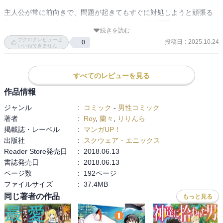
主人公が常に前向きで、問題が起きてもすぐに対処しようと頑張る
姿もまたいい。今、少年の姿だからとても健気で可愛い

続きを読む
前世ブラック企業勤務だったから自分に関わる人たちは絶対ブラッ
ブクログレビューは
投稿日
:
2025.10.24
0
クな環境にさせないぞ！って心がけも泣ける

いいねできません
すべてのレビューを見る
作品情報
ジャンル
:
コミック
-
男性コミック
著者
:
Roy
,
蘭々
,
りりんら
掲載誌・レーベル
:
マンガUP！
出版社
:
スクウェア・エニックス
Reader Store発売日
:
2018.06.13
書誌発売日
:
2018.06.13
ページ数
:
192ページ
ファイルサイズ
:
37.4MB
同じ著者の作品
もっと見る