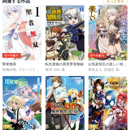
関連する作品
もっと見る
セールあり
セールあり
聖者無双
転生貴族の異世界冒険録
お気楽領主の楽しい領地防衛
秋風緋色
,
ブロッコリーライオン
夜州
,
,
nini
ｓｉｍｅ
,
藻
青色まろ
,
赤池宗
,
転
予約
予約