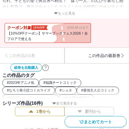
られ、子どもの姿で異世界へ転生！ 森で一人、のんびり暮らし始
めた竜馬は、魔法でテイムしたスライムたちの研究にのめり込んで
行き…。「小説家になろう」発！ 意外と便利に使えるスライムた
もっと見る
ちと、まったり第二の人生を謳歌する、異世界スローライフファン
タジー！ 原作者書き下ろしショートストーリーも収録！※「小説
クーポン対象
10%OFF
2026.08.11まで
家になろう」は株式会社ヒナプロジェクトの登録商標です。
【10%OFFクーポン】サマーブックフェス2026！全
フロアで使える
この作品の1巻
この作品の最新巻
続巻を自動購入
この作品のタグ
#
2023年アニメ化
#
知識チートコミック
#
なろう発小説コミカライズ
#
ショタ
#
最強主人公コミック
#
異世界スローライフコミック
#
中年男性奮闘記
シリーズ作品(
16
件)
全て表示する
#
2020年アニメ化
#
異世界転生・召喚コミック
1巻から
新刊から
まとめてカート