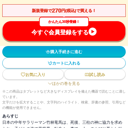
270
新規登録で
円(税込)で買える！
かんたん30秒登録！
今すぐ会員登録をする
購入手続きに進む
カートに入れる
お気に入り
試し読み
ほかの巻を見る
※この商品はタブレットなど大きなディスプレイを備えた機器で読むことに適し
ています。
文字だけを拡大することや、文字列のハイライト、検索、辞書の参照、引用など
の機能が使用できません。
あらすじ
日本の中年サラリーマン竹林竜馬は、死後、三柱の神に協力を求め