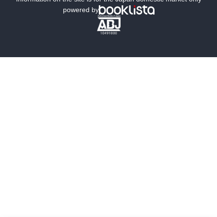
powered by
歴史・時代小説
文学
雑誌
グラビア写真集
ボーイズラブ
ティーンズラブ
人文・思想・歴史
社会・政治・法律
ビジネス・経済
サイエンス・テクノロジー
コンピュータ・情報
くらし・家庭
料理・酒
ファッション・美容・ダイエット
ホビー&カルチャー
スポーツ・アウトドア
地図・ガイド
エンターテイメント