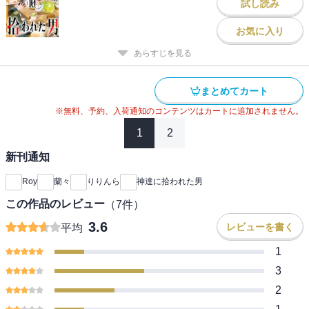
試し読み
お気に入り
あらすじを見る
まとめてカート
※無料、予約、入荷通知のコンテンツはカートに追加されません。
1
2
新刊通知
Roy
蘭々
りりんら
神達に拾われた男
この作品のレビュー
（
7
件）
3.6
レビューを書く
平均
1
3
2