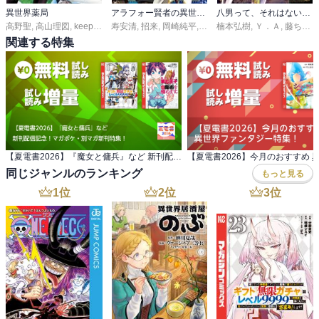
異世界薬局
アラフォー賢者の異世界生活日記～気ままな異世界教師ライフ～
八男って、それはないでしょう！
高野聖
,
高山理図
,
keepout
寿安清
,
招来
,
岡崎純平
,
ジョンディー
楠本弘樹
,
Ｙ．Ａ
,
藤ちょこ
関連する特集
【夏電書2026】『魔女と傭兵』など 新刊配信記念！マガポケ・別マガ新刊特集！
同じジャンルのランキング
もっと見る
1
位
2
位
3
位