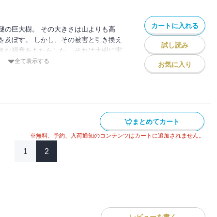
カートに入れる
謎の巨大樹。 その大きさは山よりも高
を及ぼす。 しかし、その被害と引き換え
試し読み
きな福音をもたらした。 それは大樹に実
ゴだ。 食べた者は、不治の病でさえもた
全て表示する
お気に入り
。 リンゴは瞬く間に需要が高まり、全国
。 しかし、そのリンゴに
：薙澤なお/初出：GANMA!190～200
まとめてカート
※無料、予約、入荷通知のコンテンツはカートに追加されません。
1
2