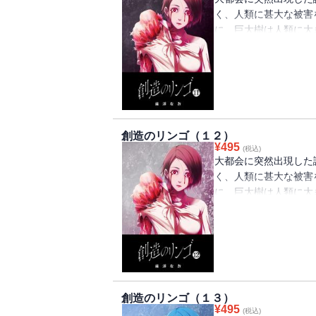
く、人類に甚大な被害
に、巨大樹は人類に大
っていた真っ赤なリン
ちまち完治してしまう
各地へ拡散されていく
は・・・・・・。（著者名
話掲載分）
創造のリンゴ（１２）
¥
495
(税込)
大都会に突然出現した
く、人類に甚大な被害
に、巨大樹は人類に大
っていた真っ赤なリン
ちまち完治してしまう
各地へ拡散されていく
は・・・・・・。（著者名
話掲載分）
創造のリンゴ（１３）
¥
495
(税込)