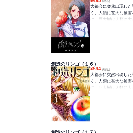
¥
495
(税込)
大都会に突然出現した
く、人類に甚大な被害
に、巨大樹は人類に大
っていた真っ赤なリン
ちまち完治してしまう
各地へ拡散されていく
は・・・・・・。（著者名
話掲載分）
創造のリンゴ（１６）
¥
594
(税込)
大都会に突然出現した
く、人類に甚大な被害
に、巨大樹は人類に大
っていた真っ赤なリン
ちまち完治してしまう
各地へ拡散されていく
は・・・・・・。（著者名
話掲載分）
創造のリンゴ（１７）