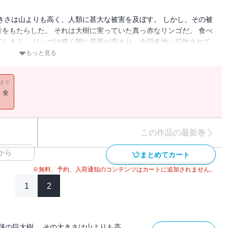
きさは山よりも高く、人類に甚大な被害を及ぼす。 しかし、その被
をもたらした。 それは大樹に実っていた真っ赤なリンゴだ。 食べ
しまう。 リンゴは瞬く間に需要が高まり、全国各地へ拡散されて
（著者名：薙澤なお/初出：GANMA!190～200話掲載分）
もっと見る
11まで
！全
この作品の最新巻
から
まとめてカート
※無料、予約、入荷通知のコンテンツはカートに追加されません。
1
2
謎の巨大樹。 その大きさは山よりも高