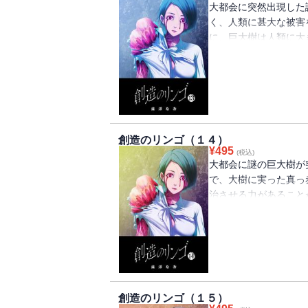
大都会に突然出現した
く、人類に甚大な被害
に、巨大樹は人類に大
っていた真っ赤なリン
ちまち完治してしまう
各地へ拡散されていく
は・・・・・・。（著者名
話掲載分）
創造のリンゴ（１４）
¥
495
(税込)
大都会に謎の巨大樹が
で、大樹に実った真っ
治させる力があること
へ拡散されていくが・
GANMA!128～139
創造のリンゴ（１５）