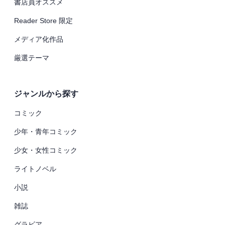
書店員オススメ
Reader Store 限定
メディア化作品
厳選テーマ
ジャンルから探す
コミック
少年・青年コミック
少女・女性コミック
ライトノベル
小説
雑誌
グラビア