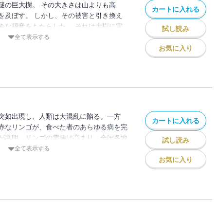
謎の巨大樹。 その大きさは山よりも高
カートに入れる
を及ぼす。 しかし、その被害と引き換え
きな福音をもたらした。 それは大樹に実
試し読み
ゴだ。 食べた者は、不治の病でさえもた
全て表示する
。 リンゴは瞬く間に需要が高まり、全国
お気に入り
。 しかし、そのリンゴに
：薙澤なお/初出：GANMA!118～127
突如出現し、人類は大混乱に陥る。一方
カートに入れる
赤なリンゴが、食べた者のあらゆる病を完
が判明。リンゴの需要は高まり、全国各地
試し読み
・・（著者名：薙澤なお/初出：
全て表示する
話掲載分）
お気に入り