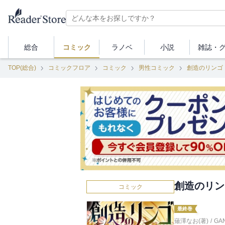
総合
コミック
ラノベ
小説
雑誌・
TOP(総合)
コミックフロア
コミック
男性コミック
創造のリンゴ
創造のリン
コミック
最終巻
薙澤なお(著)
/
GA