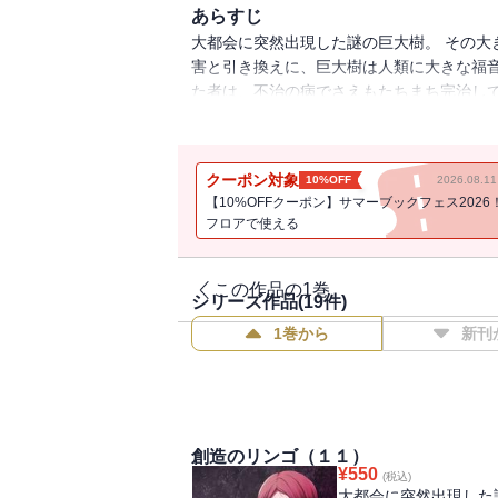
あらすじ
大都会に突然出現した謎の巨大樹。 その大
害と引き換えに、巨大樹は人類に大きな福音
た者は、不治の病でさえもたちまち完治して
いく。 しかし、そのリンゴには・・・・・・。
クーポン対象
10%OFF
2026.08.
【10%OFFクーポン】サマーブックフェス2026
フロアで使える
この作品の1巻
シリーズ作品(
19
件)
1巻から
新刊
創造のリンゴ（１１）
¥
550
(税込)
大都会に突然出現した