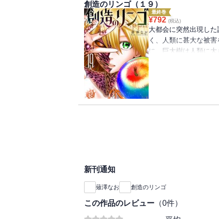
創造のリンゴ（１９）
最終巻
¥
792
(税込)
大都会に突然出現した
く、人類に甚大な被害
に、巨大樹は人類に大
っていた真っ赤なリン
ちまち完治してしまう
各地へ拡散されていく
は・・・・・・。（著者名
話掲載分）
新刊通知
薙澤なお
創造のリンゴ
この作品のレビュー
（
0
件）