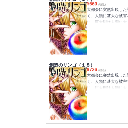
¥
660
(税込)
大都会に突然出現した
く、人類に甚大な被害
に、巨大樹は人類に大
っていた真っ赤なリン
ちまち完治してしまう
各地へ拡散されていく
は・・・・・・。（著者名
174話掲載分）
創造のリンゴ（１８）
¥
726
(税込)
大都会に突然出現した
く、人類に甚大な被害
に、巨大樹は人類に大
っていた真っ赤なリン
ちまち完治してしまう
各地へ拡散されていく
は・・・・・・。（著者名
話掲載分）