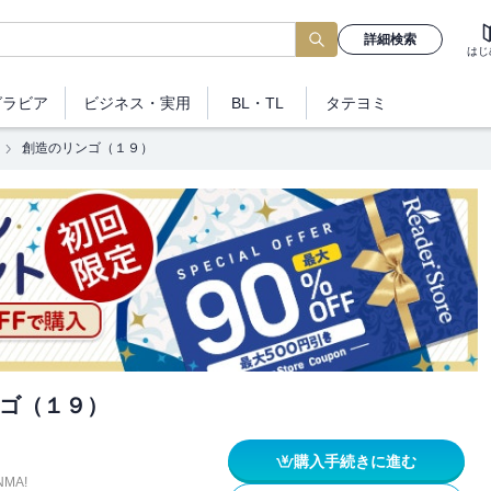
詳細検索
はじ
グラビア
ビジネス
・実用
BL・TL
タテヨミ
創造のリンゴ（１９）
ゴ（１９）
購入手続きに進む
NMA!