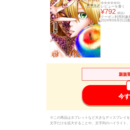
(
0
)
レビューを書く
¥
792
(税込)
クーポン利用対象
2024年09月01日
新規
今す
※この商品はタブレットなど大きなディスプレイを
文字だけを拡大することや、文字列のハイライト、