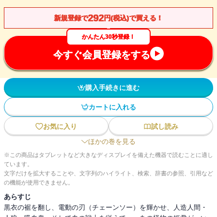
292
新規登録で
円(税込)で買える！
かんたん30秒登録！
今すぐ会員登録をする
購入手続きに進む
カートに入れる
お気に入り
試し読み
ほかの巻を見る
※この商品はタブレットなど大きなディスプレイを備えた機器で読むことに適し
ています。
文字だけを拡大することや、文字列のハイライト、検索、辞書の参照、引用など
の機能が使用できません。
あらすじ
黒衣の裾を翻し、電動の刃（チェーンソー）を輝かせ、人造人間・