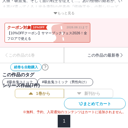
人狼・吸血鬼、そして血の戦士を従えて…。あの怪物の姫君が、い
ま再び還ってくる！光永康則の代表作『怪物王女』の新シリーズ、
開幕！
もっと見る
クーポン対象
10%OFF
2026.08.11まで
【10%OFFクーポン】サマーブックフェス2026！全
フロアで使える
この作品の1巻
この作品の最新巻
続巻を自動購入
この作品のタグ
#
吸血鬼コミック
#
吸血鬼コミック（男性向け）
シリーズ作品(
7
件)
1巻から
新刊から
まとめてカート
※無料、予約、入荷通知のコンテンツはカートに追加されません。
1