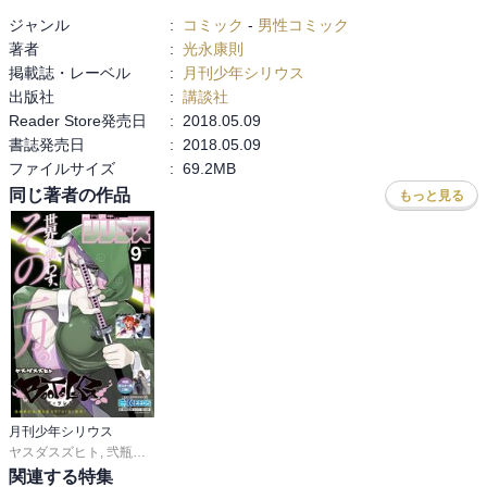
で

ジャンル
:
コミック
-
男性コミック
続編なんて望んでないのですが

著者
:
光永康則
単純な続編を描かずに、謎が謎を呼ぶ再開の手法は

掲載誌・レーベル
:
月刊少年シリウス
続編を望む者、望まない者、両者を引き込む上手い手法ですわ。

出版社
:
講談社
でもそれよりも何よりも嬉しいのは、ケルベロッテちゃんも復活し
Reader Store発売日
:
2018.05.09
た事ですね。

書誌発売日
:
2018.05.09
ケルベロッテちゃんの毒とキレは相変わらず健在。

ファイルサイズ
:
69.2MB
血が付着したタッチパネル式のリモコンが転がるカラオケルームで

同じ著者の作品
もっと見る
目を覚ます始まり方は相変わらずとしか言いようがないもの。
月刊少年シリウス
ヤスダスズヒト
,
弐瓶勉
,
ＯＮＥ
,
あずま京太郎
,
ｂｏｓｅ
,
園山ゆきの
,
小菊路よう
,
関連する特集