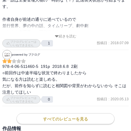
す。

作者自身が前述の通りに述べているので

並行世界、夢の中の話、タイムリープ、劇中劇

はたまた楽屋落ちの可能性もありますね。

続きを読む
ヒロとフランドルはいいんだけど

ブクログレビューは
投稿日
:
2018.07.09
1
明らかに姫、リザ、令裡の雰囲気が違うと感じるのは

いいねできません
その辺が絡んでいるからなのかもしれない。

powered by ブクログ
姫の妹はシャーウッド一人しかいないはずなのに

978-4-06-511460-5  191p  2018.6.8  2刷

巻末に出てきた、姫を「お姉さま」と呼ぶ少女。

○前回作は中途半端な状況で終わりましたから

人造人間を連れているところから、王族だろうとは思うけど

気になる方は読むと楽しめる。

色黒でシャーウッドとは似ても似つかず

だが、前作を知らずに読むと相関図や背景がわからないから そこは
例えシャーウッドであったとしても、人造人間の名前が

注意してほしい
フランシスカではなく、フランチェスカであり、見た目も異なるの
ブクログレビューは
投稿日
:
2020.05.13
0
いいねできません
で相違だらけ。

やはりこれは単純な怪物王女の続編ではないね。

一体どんな仕掛けを考えているのやら？楽しみでなりません。

すべてのレビューを見る
作品情報
さっきも言いましたが、怪物王女は見事な結末を迎えて完結したの