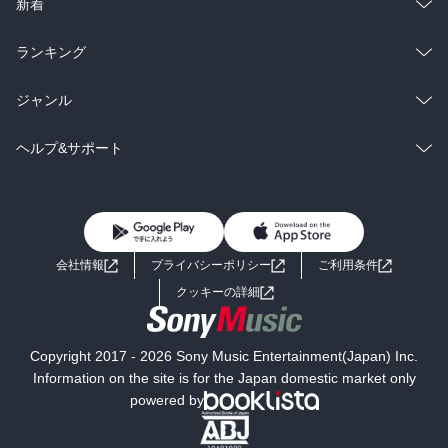
ラノベ
小説
総合
コミック
新着
雑誌・グラビア
ビジネス・実用
ラノベ
小説
総合
コミック
ランキング
BL・TL
雑誌・グラビア
ビジネス・実用
ラノベ
小説
総合
コミック
ジャンル
BL・TL
雑誌・グラビア
ビジネス・実用
ラノベ
小説
コミック
男性コミック
ヘルプ&サポート
BL・TL
雑誌・グラビア
ビジネス・実用
女性コミック
コミック誌
初めての方へ
ヘルプ
BL・TL
ライトノベル
男子向けラノベ
よくあるご質問
お問い合わせ
会社情報
プライバシーポリシー
ご利用条件
女子向けラノベ
小説
利用規約
クッキーの詳細
国内小説
海外小説
Copyright 2017 - 2026 Sony Music Entertainment(Japan) Inc.
ミステリー
SF
Information on the site is for the Japan domestic market only
powered by
歴史・時代小説
文学