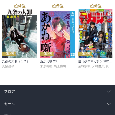
4
位
5
位
6
位
今週入荷
今週入荷
今週入荷
九条の大罪（１７）
あかね噺 23
週刊少年マガジン 2026年36・37号[2026年8月5日発売]
真鍋昌平
末永裕樹
,
馬上鷹将
金城宗幸
,
ノ村優介
,
真島ヒロ
フロア
総合
コミック
セール