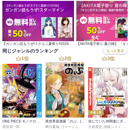
【ガンガン読もうぜ!スクエニ夏祭り!!2026】 ガンガン読もうぜ!スターマイン
同じジャンルのランキング
もっと見る
1
位
2
位
3
位
今週入荷
今週入荷
今週入荷
ONE PIECE モノクロ版 115
異世界居酒屋「のぶ」(22)
信じていた仲間達にダンジョン奥地で殺されかけたがギフト『無限ガチャ』でレベル９９９９の仲間達を手に入れて元パーティーメンバーと世界に復讐＆『ざまぁ！』します！（２３）
尾田栄一郎
蝉川夏哉
,
ヴァージニア二等兵
大前貴史
,
転
,
明鏡シスイ
,
ｔｅ