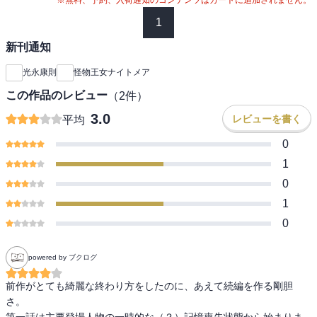
1
新刊通知
光永康則
怪物王女ナイトメア
この作品のレビュー
（
2
件）
3.0
レビューを書く
平均
0
1
0
1
0
powered by ブクログ
前作がとても綺麗な終わり方をしたのに、あえて続編を作る剛胆
さ。

第一話は主要登場人物の一時的な（？）記憶喪失状態から始まりま