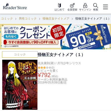
はじめて
会員登録
サインイン
検索
コミック
男性コミック
怪物王女ナイトメア
怪物王女ナイトメア（１）
怪物王女ナイトメア（１）
コミック
光永康則(著)
/
月刊少年シリウス
(
2
)
レビューを書く
¥
792
(税込)
クーポン利用対象商品
2018年05月09日
配信