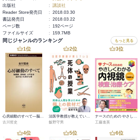
出版社
:
講談社
Reader Store発売日
:
2018.03.30
書誌発売日
:
2018.03.22
ページ数
:
192ページ
ファイルサイズ
:
159.7MB
同じジャンルのランキング
もっと見る
1
位
2
位
3
位
心房細動のすべて―脳梗塞、認知症、心不全を招かないための12章―（新潮新書）
法医学教授が教えている死体の授業
ナースのための やさしくわかる内視鏡検査・治療・ケア
古川哲史
飯野守男
工藤進英
4
位
5
位
6
位