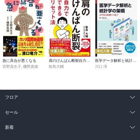
今週入荷
本日入荷
急に具合が悪くなる
肩のけんばん断裂自力でできるリセット法
医学データ解析と統計学の架橋 入門から応用へつなぐ
宮野真生子
,
磯野真穂
歌島大輔
川口 淳
フロア
総合
コミック
セール
ラノベ
小説
総合
コミック
新着