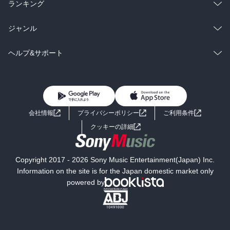
雑誌・グラビア
ビジネス・実用
ラノベ
小説
総合
コミック
ランキング
BL・TL
雑誌・グラビア
ビジネス・実用
ラノベ
小説
総合
コミック
ジャンル
BL・TL
雑誌・グラビア
ビジネス・実用
ラノベ
小説
コミック
男性コミック
ヘルプ&サポート
BL・TL
雑誌・グラビア
ビジネス・実用
女性コミック
コミック誌
初めての方へ
ヘルプ
BL・TL
ライトノベル
男子向けラノベ
よくあるご質問
お問い合わせ
会社情報
プライバシーポリシー
ご利用条件
女子向けラノベ
小説
利用規約
クッキーの詳細
国内小説
海外小説
Copyright 2017 - 2026 Sony Music Entertainment(Japan) Inc.
ミステリー
SF
Information on the site is for the Japan domestic market only
powered by
歴史・時代小説
文学
雑誌
グラビア写真集