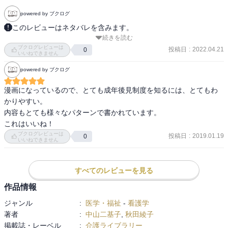
powered by ブクログ
このレビューはネタバレを含みます。
続きを読む
[江東区図書館]

ブクログレビューは
投稿日
:
2022.04.21
0
いいねできません
亀戸図書館で見かけたが、今は行政書士系の方を優先させたいので
powered by ブクログ
そのうち。江戸川区にもあるが、墨田区にはなし。
漫画になっているので、とても成年後見制度を知るには、とてもわ
かりやすい。

内容もとても様々なパターンで書かれています。

これはいいね！
ブクログレビューは
投稿日
:
2019.01.19
0
いいねできません
すべてのレビューを見る
作品情報
ジャンル
:
医学・福祉
-
看護学
著者
:
中山二基子
,
秋田綾子
掲載誌・レーベル
:
介護ライブラリー