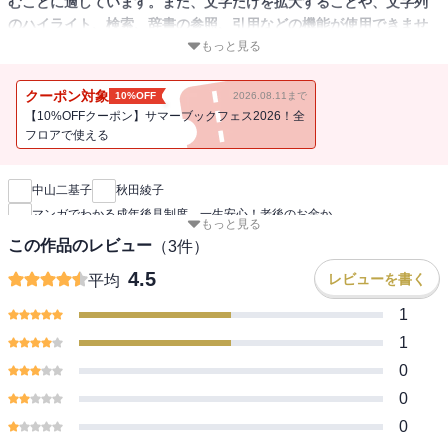
むことに適しています。また、文字だけを拡大することや、文字列
のハイライト、検索、辞書の参照、引用などの機能が使用できませ
ん。
もっと見る
成年後見制度は専門家からみても難しく、教科書通りの説明ではな
クーポン対象
10%OFF
2026.08.11まで
かなか理解してもらえません。本書では実際に高齢者やその家族か
【10%OFFクーポン】サマーブックフェス2026！全
ら相談を受けたケース――介護、通帳管理、悪徳商法、相続トラブ
フロアで使える
新刊通知
ルなどのテーマを厳選、12話のマンガにしました。なぜ、この制度
が必要なのか、スムーズに利用するにはどうしたらよいか、認知症
中山二基子
秋田綾子
になっても安心して暮らすには今何をしておいたらよいのか、など
マンガでわかる成年後見制度 一生安心！老後のお金か
を登場人物と一緒に考えながら学べます。※この商品は紙の書籍の
もっと見る
ページを画像にした電子書籍です。文字だけを拡大することはでき
この作品のレビュー
（
3
件）
ませんので、タブレットサイズの端末での閲読を推奨します。ま
4.5
レビューを書く
平均
た、文字列のハイライトや検索、辞書の参照、引用などの機能も使
用できません。
1
1
0
0
0