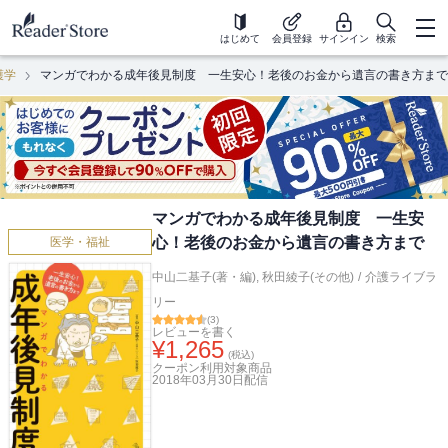
はじめて
会員登録
サインイン
検索
護学
マンガでわかる成年後見制度 一生安心！老後のお金から遺言の書き方まで
マンガでわかる成年後見制度 一生安
心！老後のお金から遺言の書き方まで
医学・福祉
中山二基子(著・編)
,
秋田綾子(その他)
/
介護ライブラ
リー
(
3
)
レビューを書く
¥
1,265
(税込)
クーポン利用対象商品
2018年03月30日
配信