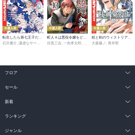
今週入荷
今週入荷
今週入荷
転生したら第七王子だったので、気ままに魔術を極めます（２４）
町人Ａは悪役令嬢をどうしても救いたい ～どぶと空と氷の姫君～１０【電子書店共通特典イラスト付】
杖と剣のウィストリア（１６）
石沢庸介
,
謙虚なサークル
,
メル。
目黒三吉
,
一色孝太郎
,
Parum
大森藤ノ
,
青井聖
フロア
総合
コミック
セール
ラノベ
小説
総合
コミック
新着
雑誌・グラビア
ビジネス・実用
ラノベ
小説
総合
コミック
ランキング
BL・TL
雑誌・グラビア
ビジネス・実用
ラノベ
小説
総合
コミック
ジャンル