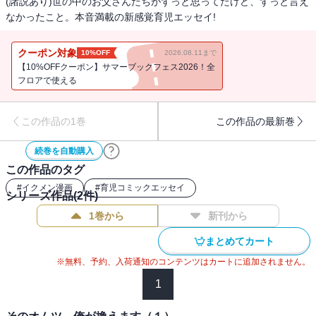
(諸説あり)世の中のお父さんたちがずっと思ってたけど、ずっと言え
なかったこと。本音満載の新感覚育児エッセイ!
クーポン対象
10%OFF
2026.08.11まで
【10%OFFクーポン】サマーブックフェス2026！全
フロアで使える
この作品の1巻
この作品の最新巻
続巻を自動購入
この作品のタグ
#
イクメン漫画
#
育児コミックエッセイ
シリーズ作品(
2
件)
1巻から
新刊から
まとめてカート
※無料、予約、入荷通知のコンテンツはカートに追加されません。
1