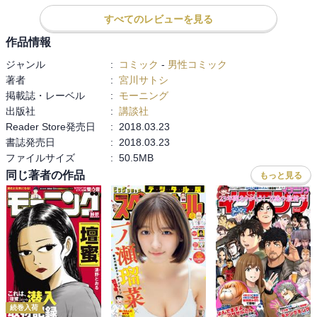
ど、でもやっぱりここまでやってるんだからポイント的に大丈夫だ
よなと思うところはある。奥さんが子供を欲しがって、旦那さんが
すべてのレビューを見る
まあそんなもんかなと奥さんの希望に沿う形で子供を作る方が、特
作品情報
に不妊治療の場合は多いのだけど、うちはオレが前のめりで子供を
ジャンル
:
コミック
-
男性コミック
欲して不妊治療がダメで里親や養子縁組をしているので、立場とし
著者
:
宮川サトシ
て育児に背中を向けられない。そうは言っても育児の主体は妻なの
掲載誌・レーベル
:
モーニング
で、本当にありがたい。

出版社
:
講談社
Reader Store発売日
:
2018.03.23
　子供に噛まれてちょっとだけ叩く場面が、先日自分にも似た経験
書誌発売日
:
2018.03.23
があって深刻に胸が痛んだ。
ファイルサイズ
:
50.5MB
同じ著者の作品
もっと見る
続巻入荷