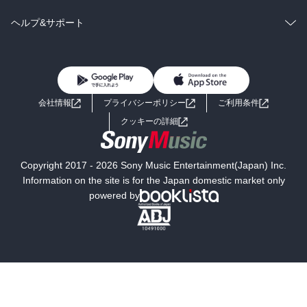
BL・TL
雑誌・グラビア
ビジネス・実用
ラノベ
小説
コミック
男性コミック
ヘルプ&サポート
BL・TL
雑誌・グラビア
ビジネス・実用
女性コミック
コミック誌
初めての方へ
ヘルプ
BL・TL
ライトノベル
男子向けラノベ
よくあるご質問
お問い合わせ
会社情報
プライバシーポリシー
ご利用条件
女子向けラノベ
小説
利用規約
クッキーの詳細
国内小説
海外小説
Copyright 2017 - 2026 Sony Music Entertainment(Japan) Inc.
ミステリー
SF
Information on the site is for the Japan domestic market only
powered by
歴史・時代小説
文学
雑誌
グラビア写真集
ボーイズラブ
ティーンズラブ
人文・思想・歴史
社会・政治・法律