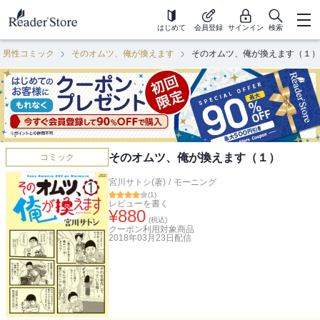
はじめて
会員登録
サインイン
検索
男性コミック
そのオムツ、俺が換えます
そのオムツ、俺が換えます（１）
そのオムツ、俺が換えます（１）
コミック
宮川サトシ(著)
/
モーニング
(
1
)
レビューを書く
¥
880
(税込)
クーポン利用対象商品
2018年03月23日
配信