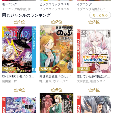
モーニング
ビッグコミックスペリオール
イブニング
モーニング編集部
,
伊咲智太
,
オオイシヒロト
,
森高夕次
ビッグコミックスペリオール編集部
,
イブニング編集部
足立金太郎
,
出端祐大
,
出端祐大
,
江
同じジャンルのランキング
もっと見る
1
位
2
位
3
位
今週入荷
今週入荷
今週入荷
ONE PIECE モノクロ版 115
異世界居酒屋「のぶ」(22)
信じていた仲間達にダンジョン奥地で殺されかけたがギフト『無限ガチャ』でレベル９９９９の仲間達を手に入れて元パーティーメンバーと世界に復讐＆『ざまぁ！』します！（２３）
尾田栄一郎
蝉川夏哉
,
ヴァージニア二等兵
大前貴史
,
転
,
明鏡シスイ
,
ｔｅ
4
位
5
位
6
位