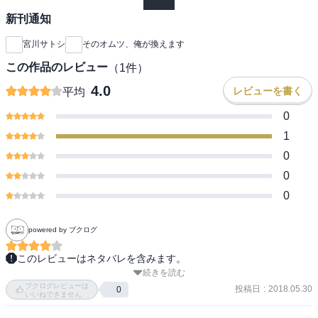
新刊通知
宮川サトシ
そのオムツ、俺が換えます
この作品のレビュー
（
1
件）
4.0
レビューを書く
平均
0
1
0
0
0
powered by ブクログ
このレビューはネタバレを含みます。
続きを読む
　イクメンを気取っている人が読んだらぞっとしそうな内面を深く
ブクログレビューは
えぐる育児漫画だった。己を偽ってないとやってらんないところを
投稿日
:
2018.05.30
0
いいねできません
炙り出している。幸いオレは本当にイクメンなので大丈夫だったけ