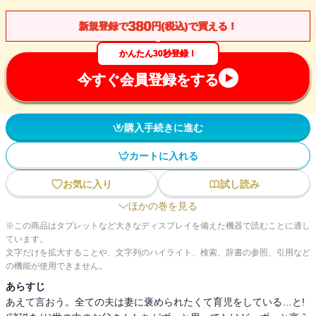
380
新規登録で
円(税込)で買える！
かんたん30秒登録！
今すぐ会員登録をする
購入手続きに進む
カートに入れる
お気に入り
試し読み
ほかの巻を見る
※この商品はタブレットなど大きなディスプレイを備えた機器で読むことに適し
ています。
文字だけを拡大することや、文字列のハイライト、検索、辞書の参照、引用など
の機能が使用できません。
あらすじ
あえて言おう。全ての夫は妻に褒められたくて育児をしている…と!