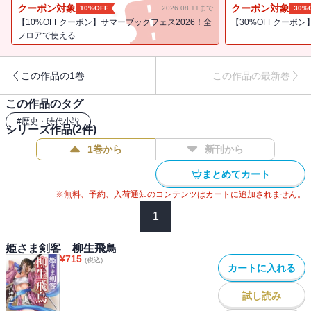
りつかれ、そして飛鳥の思い人・政之介も、近くにいながら飛鳥と
クーポン対象
クーポン対象
10%OFF
2026.08.11まで
30%
手も握れない状況に悶々とする日々を送っていた。ところが、そん
【10%OFFクーポン】サマーブックフェス2026！全
【30%OFFクーポ
な政之介の前に色香ただよう熟れ後家があらわれて……。さらに国
フロアで使える
松の飛鳥に対する執着に業を煮やした薩摩藩主・島津光久がついに
動き出し――。疾風怒濤の書下ろし時代娯楽小説！
この作品の1巻
この作品の最新巻
この作品のタグ
#
歴史・時代小説
シリーズ作品(
2
件)
1巻から
新刊から
まとめてカート
※無料、予約、入荷通知のコンテンツはカートに追加されません。
1
姫さま剣客 柳生飛鳥
¥
715
(税込)
カートに入れる
試し読み