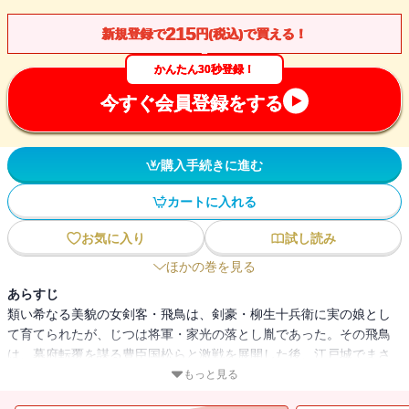
215
新規登録で
円(税込)で買える！
かんたん30秒登録！
今すぐ会員登録をする
購入手続きに進む
カートに入れる
お気に入り
試し読み
ほかの巻を見る
あらすじ
類い希なる美貌の女剣客・飛鳥は、剣豪・柳生十兵衛に実の娘とし
て育てられたが、じつは将軍・家光の落とし胤であった。その飛鳥
は、幕府転覆を謀る豊臣国松らと激戦を展開した後、江戸城でまさ
に籠の鳥。飛鳥の身を案じた家光が城から出るのを許さないのだ。
もっと見る
その一方で国松は、家光の首級をあげることよりも飛鳥の肉体に取