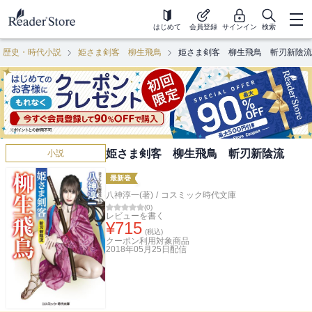
はじめて
会員登録
サインイン
検索
歴史・時代小説
姫さま剣客 柳生飛鳥
姫さま剣客 柳生飛鳥 斬刃新陰流
姫さま剣客 柳生飛鳥 斬刃新陰流
小説
最新巻
八神淳一(著)
/
コスミック時代文庫
(
0
)
レビューを書く
¥
715
(税込)
クーポン利用対象商品
2018年05月25日
配信