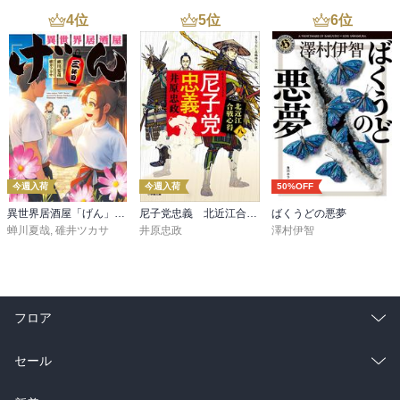
4
位
5
位
6
位
今週入荷
今週入荷
50%OFF
異世界居酒屋「げん」三杯目
尼子党忠義 北近江合戦心得〈八〉
ばくうどの悪夢
蝉川夏哉
,
碓井ツカサ
井原忠政
澤村伊智
フロア
総合
コミック
セール