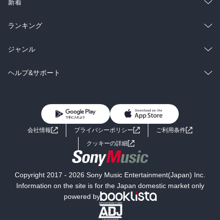
ラノベ
小説
総合
コミック
新着
雑誌・グラビア
ビジネス・実用
ラノベ
小説
総合
コミック
ランキング
BL・TL
雑誌・グラビア
ビジネス・実用
ラノベ
小説
総合
コミック
ジャンル
BL・TL
雑誌・グラビア
ビジネス・実用
ラノベ
小説
コミック
男性コミック
ヘルプ&サポート
BL・TL
雑誌・グラビア
ビジネス・実用
女性コミック
コミック誌
初めての方へ
ヘルプ
BL・TL
ライトノベル
男子向けラノベ
よくあるご質問
お問い合わせ
会社情報
プライバシーポリシー
ご利用条件
女子向けラノベ
小説
利用規約
クッキーの詳細
国内小説
海外小説
Copyright 2017 - 2026 Sony Music Entertainment(Japan) Inc.
ミステリー
SF
Information on the site is for the Japan domestic market only
powered by
歴史・時代小説
文学