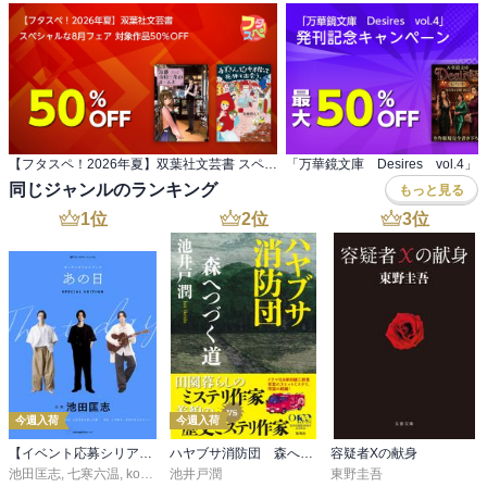
【フタスペ！2026年夏】双葉社文芸書 スペシャルな8月フェア 対象作品50％OFF
同じジャンルのランキング
もっと見る
1
位
2
位
3
位
今週入荷
今週入荷
【イベント応募シリアルコード付】池田匡志出演・オーディオフォトブック「あの日」SPECIAL EDITION（音声／動画付）
ハヤブサ消防団 森へつづく道
容疑者Xの献身
池田匡志
,
七寒六温
,
konoko58
池井戸潤
,
村崎キコ
東野圭吾