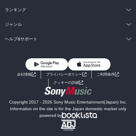
雑誌・グラビア
ビジネス・実用
ラノベ
小説
総合
コミック
ランキング
BL・TL
雑誌・グラビア
ビジネス・実用
ラノベ
小説
総合
コミック
ジャンル
BL・TL
雑誌・グラビア
ビジネス・実用
ラノベ
小説
コミック
男性コミック
ヘルプ&サポート
BL・TL
雑誌・グラビア
ビジネス・実用
女性コミック
コミック誌
初めての方へ
ヘルプ
BL・TL
ライトノベル
男子向けラノベ
よくあるご質問
お問い合わせ
会社情報
プライバシーポリシー
ご利用条件
女子向けラノベ
小説
利用規約
クッキーの詳細
国内小説
海外小説
Copyright 2017 - 2026 Sony Music Entertainment(Japan) Inc.
ミステリー
SF
Information on the site is for the Japan domestic market only
powered by
歴史・時代小説
文学