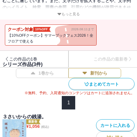
むことに適しています。また、文字だけを拡大することや、文字列
のハイライト、検索、辞書の参照、引用などの機能が使用できませ
ん。
もっと見る
３才の記憶ありますか? 今覚えてないからって、感じてなかったなん
クーポン対象
10%OFF
2026.08.11まで
てことはない。どきどきしたり、お愛想つかってみたり、こわいの
【10%OFFクーポン】サマーブックフェス2026！全
に平気なふりをしてみたり…。３才のぐるぐるしてたキモチを綴
フロアで使える
る。3さいシリーズ完結編。
この作品の1巻
この作品の最新巻
シリーズ作品(
3
件)
1巻から
新刊から
まとめてカート
※無料、予約、入荷通知のコンテンツはカートに追加されません。
1
３さいからの銭湯。
最新巻
カートに入れる
¥
1,056
(税込)