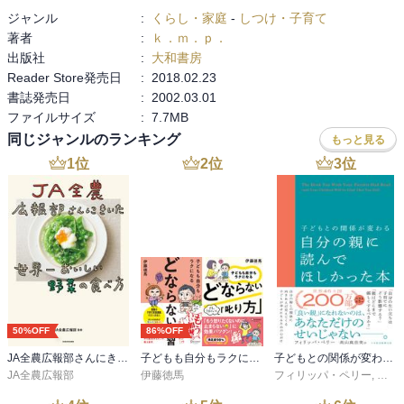
ジャンル
:
くらし・家庭
-
しつけ・子育て
著者
:
ｋ．ｍ．ｐ．
出版社
:
大和書房
Reader Store発売日
:
2018.02.23
書誌発売日
:
2002.03.01
ファイルサイズ
:
7.7MB
同じジャンルのランキング
もっと見る
1
位
2
位
3
位
50%OFF
86%OFF
JA全農広報部さんにきいた 世界一おいしい野菜の食べ方
子どもも自分もラクになる どならない練習＋どならない叱り方【2冊合本版】
子どもとの関係が変わる自分の親に読んでほしかった本
JA全農広報部
伊藤徳馬
フィリッパ・ペリー
,
高山