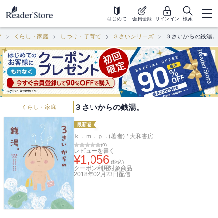
はじめて
会員登録
サインイン
検索
ア
くらし・家庭
しつけ・子育て
３さいシリーズ
３さいからの銭湯。
３さいからの銭湯。
くらし・家庭
最新巻
ｋ．ｍ．ｐ．(著者)
/
大和書房
(
0
)
レビューを書く
¥
1,056
(税込)
クーポン利用対象商品
2018年02月23日
配信