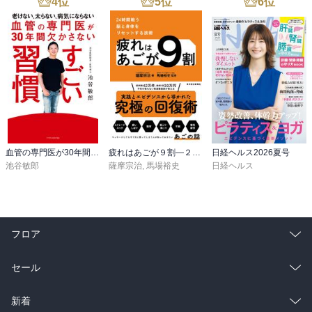
4
位
5
位
6
位
血管の専門医が30年間欠かさない すごい習慣
疲れはあごが９割―２４時間戦う脳と身体をリセットする技術
日経ヘルス2026夏号
池谷敏郎
薩摩宗治
,
馬場裕史
日経ヘルス
フロア
総合
コミック
セール
ラノベ
小説
総合
コミック
新着