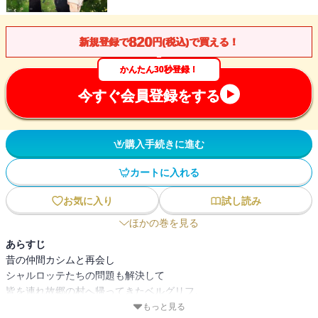
820
新規登録で
円(税込)で買える！
かんたん30秒登録！
今すぐ会員登録をする
購入手続きに進む
カートに入れる
お気に入り
試し読み
ほかの巻を見る
あらすじ
昔の仲間カシムと再会し
シャルロッテたちの問題も解決して
皆を連れ故郷の村へ帰ってきたベルグリフ。
娘のアンジェリンは村で待っていた自身の弟
もっと見る