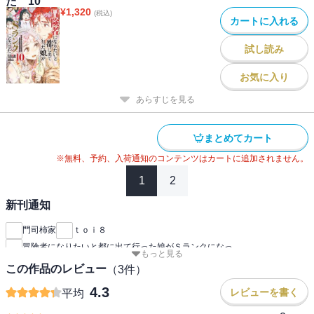
た 10
¥
1,320
(税込)
カートに入れる
試し読み
お気に入り
あらすじを見る
まとめてカート
※無料、予約、入荷通知のコンテンツはカートに追加されません。
1
2
新刊通知
門司柿家
ｔｏｉ８
冒険者になりたいと都に出て行った娘がＳランクになっ
もっと見る
この作品のレビュー
（
3
件）
4.3
レビューを書く
平均