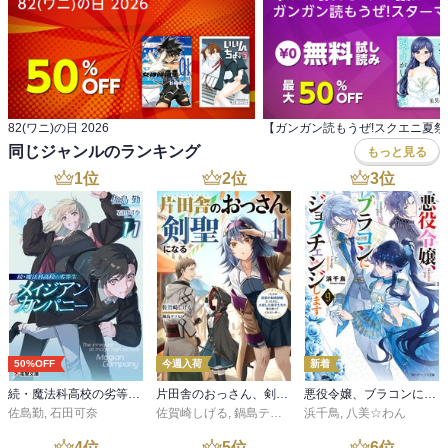
82(ワニ)の日 2026
同じジャンルのランキング
もっと見る
1
位
2
位
3
位
50%OFF
今週入荷
新着
続・魔法科高校の劣等生 メイジアン・カンパニー(11)
片田舎のおっさん、剣聖になる 11 ～ただの田舎の剣術師範だったのに、大成した弟子たちが俺を放ってくれない件～
悪役令嬢、ブラコンにジョブチェンジします９【電子特典付き】
佐島勤
,
石田可奈
佐賀崎しげる
,
鍋島テツヒロ
浜千鳥
,
八美☆わん
4
位
5
位
6
位