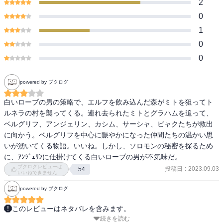
2
0
1
0
0
powered by ブクログ
白いローブの男の策略で、エルフを飲み込んだ森がミトを狙ってト
ルネラの村を襲ってくる。連れ去られたミトとグラハムを追って、
ベルグリフ、アンジェリン、カシム、サーシャ、ビャクたちが救出
に向かう。ベルグリフを中心に賑やかになった仲間たちの温かい思
いが湧いてくる物語。いいね。しかし、ソロモンの秘密を探るため
に、ｱﾝｼﾞｪﾘﾝに仕掛けてくる白いローブの男が不気味だ。
ブクログレビューは
投稿日
:
2023.09.03
54
いいねできません
powered by ブクログ
このレビューはネタバレを含みます。
続きを読む
　グラハムの聖剣を手にベルグリフが覚醒する６巻である。
