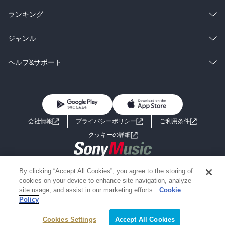
雑誌・グラビア
ビジネス・実用
ラノベ
小説
総合
コミック
ランキング
BL・TL
雑誌・グラビア
ビジネス・実用
ラノベ
小説
総合
コミック
ジャンル
BL・TL
雑誌・グラビア
ビジネス・実用
ラノベ
小説
コミック
男性コミック
ヘルプ&サポート
BL・TL
雑誌・グラビア
ビジネス・実用
女性コミック
コミック誌
初めての方へ
ヘルプ
BL・TL
ライトノベル
男子向けラノベ
よくあるご質問
お問い合わせ
会社情報
プライバシーポリシー
ご利用条件
女子向けラノベ
小説
利用規約
クッキーの詳細
国内小説
海外小説
Copyright 2017 - 2026 Sony Music Entertainment(Japan) Inc.
By clicking “Accept All Cookies”, you agree to the storing of
ミステリー
SF
Information on the site is for the Japan domestic market only
cookies on your device to enhance site navigation, analyze
powered by
site usage, and assist in our marketing efforts.
Cookie
Policy
歴史・時代小説
文学
Cookies Settings
Accept All Cookies
雑誌
グラビア写真集