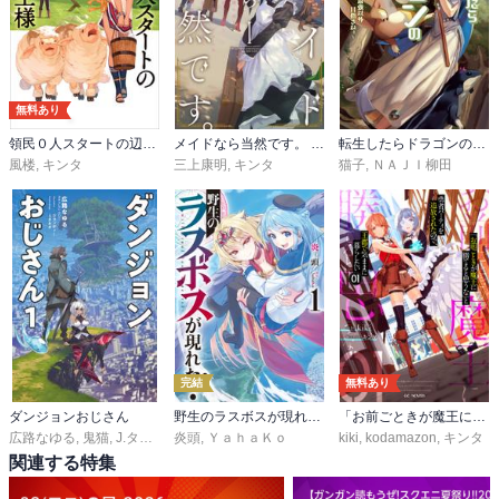
無料あり
領民０人スタートの辺境領主様
メイドなら当然です。 濡れ衣を着せられた万能メイドさんは旅に出ることにしました
転生したらドラゴンの卵だった
風楼
,
キンタ
三上康明
,
キンタ
猫子
,
ＮＡＪＩ柳田
完結
無料あり
ダンジョンおじさん
野生のラスボスが現れた！
「お前ごときが魔王に勝てると思うな」と勇者パーティを追放されたので、王都で気ままに暮らしたい
広路なゆる
,
鬼猫
,
J.タネダ
,
ジョンディー
炎頭
,
ＹａｈａＫｏ
kiki
,
kodamazon
,
キンタ
関連する特集