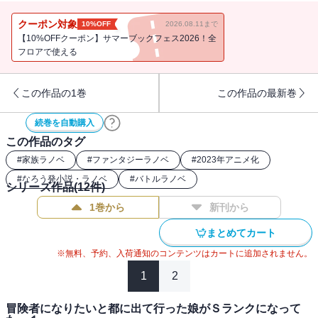
ミトと対面しすぐに打ち解け
それぞれが穏やかな日々を過ごしていた。
クーポン対象
10%OFF
2026.08.11まで
【10%OFFクーポン】サマーブックフェス2026！全
そんな中、村近くの森が突然意識を持って
フロアで使える
人々に襲いかかってくる…！
狙いは魔王の力を宿すミト！？
この作品の1巻
この作品の最新巻
村内に不穏な空気が流れ事態は悪化していくが
その窮地に〝パラディン〟グラハムが立ち上がる！
続巻を自動購入
故郷の危機を親子たちは乗り切ることが出来るのか！？
この作品のタグ
書き下ろしエピソードは後日譚「精霊の火」を収録!!
#
家族ラノベ
#
ファンタジーラノベ
#
2023年アニメ化
#
なろう発小説・ラノベ
#
バトルラノベ
シリーズ作品(
12
件)
1巻から
新刊から
まとめてカート
※無料、予約、入荷通知のコンテンツはカートに追加されません。
1
2
冒険者になりたいと都に出て行った娘がＳランクになって