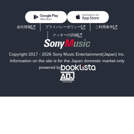
BL・TL
雑誌・グラビア
ビジネス・実用
女性コミック
コミック誌
初めての方へ
ヘルプ
BL・TL
ライトノベル
男子向けラノベ
よくあるご質問
お問い合わせ
会社情報
プライバシーポリシー
ご利用条件
女子向けラノベ
小説
利用規約
クッキーの詳細
国内小説
海外小説
Copyright 2017 - 2026 Sony Music Entertainment(Japan) Inc.
ミステリー
SF
Information on the site is for the Japan domestic market only
powered by
歴史・時代小説
文学
雑誌
グラビア写真集
ボーイズラブ
ティーンズラブ
人文・思想・歴史
社会・政治・法律
ビジネス・経済
サイエンス・テクノロジー