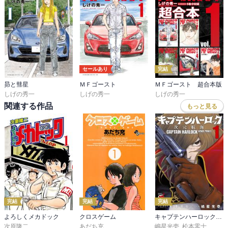
セールあり
完結
昴と彗星
ＭＦゴースト
ＭＦゴースト 超合本版
しげの秀一
しげの秀一
しげの秀一
関連する作品
もっと見る
完結
完結
完結
よろしくメカドック
クロスゲーム
キャプテンハーロック～次元航海～
次原隆二
あだち充
嶋星光壱
,
松本零士