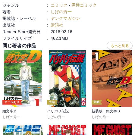
ジャンル
:
コミック
-
男性コミック
著者
:
しげの秀一
掲載誌・レーベル
:
ヤングマガジン
出版社
:
講談社
Reader Store発売日
:
2018.02.16
ファイルサイズ
:
462.1MB
同じ著者の作品
もっと見る
セールあり
完結
完結
頭文字Ｄ
バリバリ伝説
新装版 頭文字Ｄ
しげの秀一
しげの秀一
しげの秀一