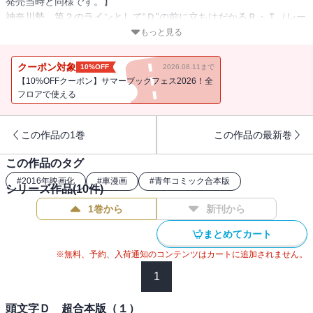
発売当時と同様です。】
神奈川勢、第２のラインとして“Ｄ”の前に立ちはだかるＲ・Ｔ（レー
シングチーム）カタギリＳ・Ｖ（ストリートバージョン）は、サー
もっと見る
キットを主戦場とするレーシングチームに所属する２人。タイムを
短縮するための走り方を熟知した現役レーサーを相手に、拓海たち
クーポン対象
10%OFF
2026.08.11まで
はどう挑むのか!?――拓海ｖｓ．小柏カイ戦、再び！両者の親父たち
【10%OFFクーポン】サマーブックフェス2026！全
の舌戦もヒートアップする、神奈川エリア第２ラウンド開始!!
フロアで使える
この作品の1巻
この作品の最新巻
この作品のタグ
#
2016年映画化
#
車漫画
#
青年コミック合本版
シリーズ作品(
10
件)
1巻から
新刊から
まとめてカート
※無料、予約、入荷通知のコンテンツはカートに追加されません。
1
頭文字Ｄ 超合本版（１）