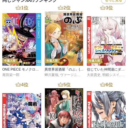
同じジャンルのランキング
もっと見る
1
位
2
位
3
位
今週入荷
今週入荷
今週入荷
ONE PIECE モノクロ版 115
異世界居酒屋「のぶ」(22)
信じていた仲間達にダンジョン奥地で殺されかけたがギフト『無限ガチャ』でレベル９９９９の仲間達を手に入れて元パーティーメンバーと世界に復讐＆『ざまぁ！』します！（２３）
尾田栄一郎
蝉川夏哉
,
ヴァージニア二等兵
大前貴史
,
転
,
明鏡シスイ
,
ｔｅ
4
位
5
位
6
位