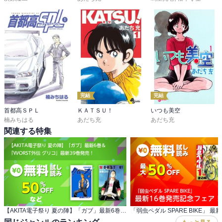
完結
完結
首都高ＳＰＬ
ＫＡＴＳＵ！
いつも美空
楠みちはる
あだち充
あだち充
関連する特集
【AKITA電子祭り 夏の陣】「ガブ」最新6巻＆ 「WORST外伝 グリコ」最新39巻発売！