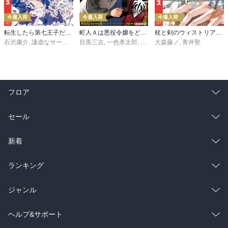
今週入荷
今週入荷
今週入荷
転生したら第七王子だったので、気ままに魔術を極めます（２４）
町人Ａは悪役令嬢をどうしても救いたい ～どぶと空と氷の姫君～１０【電子書店共通特典イラスト付】
杖と剣のウィストリア（１６）
石沢庸介
,
謙虚なサークル
,
メル。
目黒三吉
,
一色孝太郎
,
Parum
大森藤ノ
,
青井聖
フロア
総合
コミック
セール
ラノベ
小説
総合
コミック
新着
雑誌・グラビア
ビジネス・実用
ラノベ
小説
総合
コミック
ランキング
BL・TL
雑誌・グラビア
ビジネス・実用
ラノベ
小説
総合
コミック
ジャンル
BL・TL
雑誌・グラビア
ビジネス・実用
ラノベ
小説
コミック
男性コミック
ヘルプ&サポート