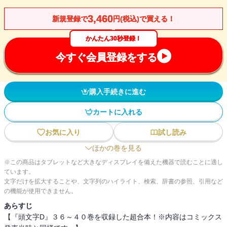
3,460
新規登録で
円(税込)で買える！
かんたん30秒登録！
今すぐ会員登録をする
購入手続きに進む
カートに入れる
お気に入り
試し読み
ほかの巻を見る
※この商品はタブレットなど大きなディスプレイを備えた機器で読むことに適し
ています。
文字だけを拡大することや、文字列のハイライト、検索、辞書の参照、引用など
の機能が使用できません。
あらすじ
【『頭文字D』３６～４０巻を収録した超合本！※内容はコミックス