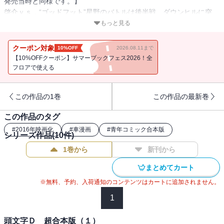
発売当時と同様です。】
啓介ｖｓ．“ゴッドフット”星野のバトルは後半戦、ダウンヒルに突
入！涼介の作戦でタイヤを温存していた啓介のＦＤは、徐々に星野
もっと見る
のＲ３４との差を詰めてゆく。そして、極限の鬼ごっこは最終コー
ナーに差し掛かる!!プロジェクトD茨城遠征第２ラウンド、重量級対
クーポン対象
10%OFF
2026.08.11まで
決の勝負の行方は――!?
【10%OFFクーポン】サマーブックフェス2026！全
フロアで使える
この作品の1巻
この作品の最新巻
この作品のタグ
#
2016年映画化
#
車漫画
#
青年コミック合本版
シリーズ作品(
10
件)
1巻から
新刊から
まとめてカート
※無料、予約、入荷通知のコンテンツはカートに追加されません。
1
頭文字Ｄ 超合本版（１）