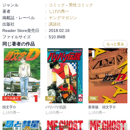
ジャンル
:
コミック
-
男性コミック
著者
:
しげの秀一
掲載誌・レーベル
:
ヤングマガジン
出版社
:
講談社
Reader Store発売日
:
2018.02.16
ファイルサイズ
:
510.8MB
同じ著者の作品
もっと見る
セールあり
完結
完結
頭文字Ｄ
バリバリ伝説
新装版 頭文字Ｄ
しげの秀一
しげの秀一
しげの秀一