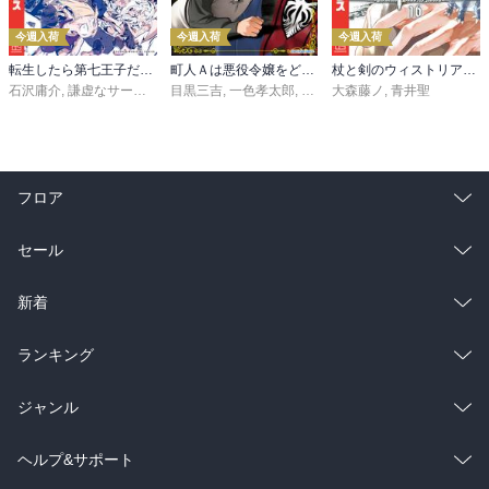
今週入荷
今週入荷
今週入荷
転生したら第七王子だったので、気ままに魔術を極めます（２４）
町人Ａは悪役令嬢をどうしても救いたい ～どぶと空と氷の姫君～１０【電子書店共通特典イラスト付】
杖と剣のウィストリア（１６）
石沢庸介
,
謙虚なサークル
,
メル。
目黒三吉
,
一色孝太郎
,
Parum
大森藤ノ
,
青井聖
フロア
総合
コミック
セール
ラノベ
小説
総合
コミック
新着
雑誌・グラビア
ビジネス・実用
ラノベ
小説
総合
コミック
ランキング
BL・TL
雑誌・グラビア
ビジネス・実用
ラノベ
小説
総合
コミック
ジャンル
BL・TL
雑誌・グラビア
ビジネス・実用
ラノベ
小説
コミック
男性コミック
ヘルプ&サポート