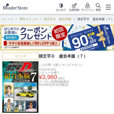
はじめて
会員登録
サインイン
検索
コミック
男性コミック
頭文字Ｄ 超合本版
頭文字Ｄ 超合本版（７）
頭文字Ｄ 超合本版（７）
コミック
しげの秀一(著)
/
ヤングマガジン
(
0
)
レビューを書く
¥
3,960
(税込)
クーポン利用対象商品
2018年02月16日
配信