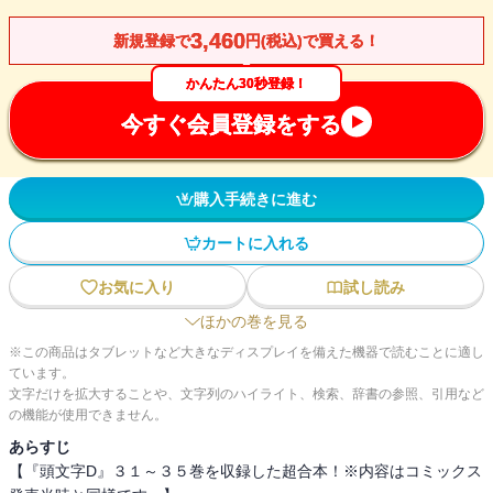
3,460
新規登録で
円(税込)で買える！
かんたん30秒登録！
今すぐ会員登録をする
購入手続きに進む
カートに入れる
お気に入り
試し読み
ほかの巻を見る
※この商品はタブレットなど大きなディスプレイを備えた機器で読むことに適し
ています。
文字だけを拡大することや、文字列のハイライト、検索、辞書の参照、引用など
の機能が使用できません。
あらすじ
【『頭文字D』３１～３５巻を収録した超合本！※内容はコミックス