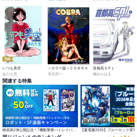
完結
いつも美空
＜カラー版＞ＣＯＢＲＡ
首都高ＳＰＬ
あだち充
寺沢武一
楠みちはる
関連する特集
映画第2弾公開記念！｢機動警察パトレイバー｣ほか ロボット・SF漫画キャンペーン