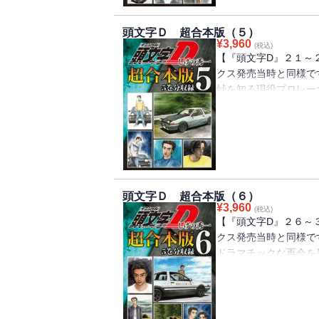
た――!!
頭文字Ｄ 超合本版（５）
¥
3,960
(税込)
【『頭文字D』２１～
クス発売当時と同様で
峠を知る現役プロレー
ルに涼介が選んだのは
の出来事に動揺が広が
相手に初黒星必至!?果
脳・高橋涼介に勝算はあ
頭文字Ｄ 超合本版（６）
¥
3,960
(税込)
【『頭文字D』２６～
クス発売当時と同様で
ドラマチックな再会を
想とはウラハラに順調
大きくなる和美への想
ンプレッサとハチロク
苦悩する拓海は、埼玉