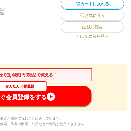
カートに入れる
)
商品
配信
お気に入り
試し読み
ほかの巻を見る
3,460
録で
円(税込)で買える！
かんたん30秒登録！
ぐ会員登録をする
備えた機器で読むことに適しています。
検索、辞書の参照、引用などの機能が使用できません。