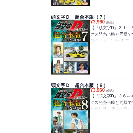
頭文字Ｄ 超合本版（７）
¥
3,960
(税込)
【『頭文字D』３１～
クス発売当時と同様で
啓介ｖｓ．“ゴッドフ
突入！涼介の作戦でタ
星野のＲ３４との差を
終コーナーに差し掛か
ド、重量級対決の勝負
頭文字Ｄ 超合本版（８）
¥
3,960
(税込)
【『頭文字D』３６～
クス発売当時と同様で
神奈川勢、第２のライ
（レーシングチーム）
は、サーキットを主戦
人。タイムを短縮する