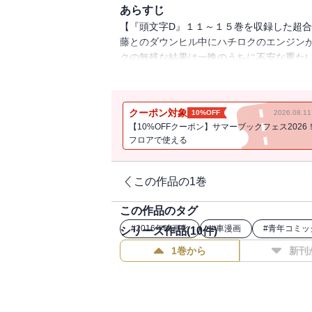
あらすじ
【『頭文字D』１１～１５巻を収録した超合
藤とのダウンヒル中にハチロクのエンジン
クの無残な結果は一晩のうちに不安な重た
ななかで、ついに群馬エリア“最後の砦”高
を誇る須藤のエボIIIを、涼介は果たしてどう
クーポン対象
10%OFF
2026.08.
【10%OFFクーポン】サマーブックフェス2026
フロアで使える
この作品の1巻
この作品のタグ
#
2016年映画化
#
車漫画
#
青年コミッ
シリーズ作品(
10
件)
1巻から
新刊