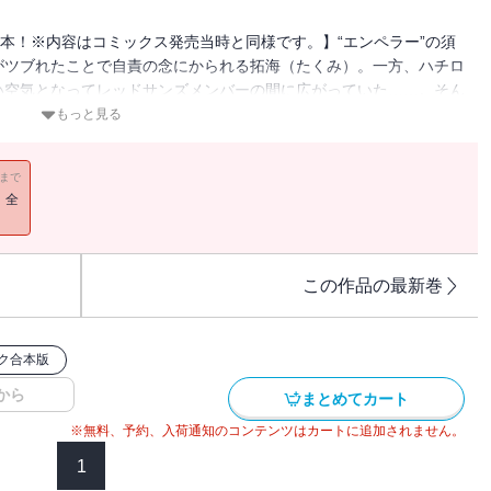
本！※内容はコミックス発売当時と同様です。】“エンペラー”の須
がツブれたことで自責の念にかられる拓海（たくみ）。一方、ハチロ
い空気となってレッドサンズメンバーの間に広がっていた……。そん
橋涼介ｖｓ．須藤京一のダウンヒルバトルがスタート!!圧倒的戦闘力
もっと見る
迎え撃つのか!?
11まで
！全
この作品の最新巻
ク合本版
から
まとめてカート
※無料、予約、入荷通知のコンテンツはカートに追加されません。
1