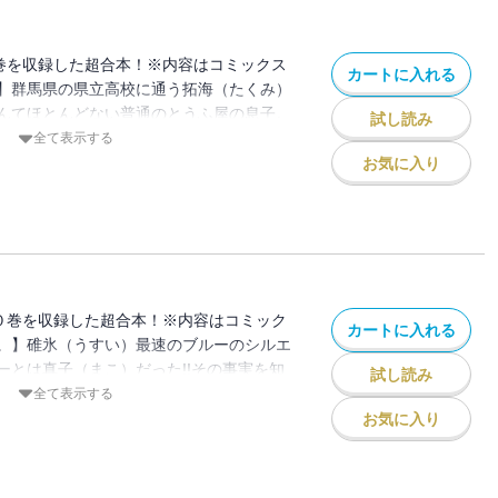
巻を収録した超合本！※内容はコミックス
カートに入れる
】群馬県の県立高校に通う拓海（たくみ）
んてほとんどない普通のとうふ屋の息子。
試し読み
樹（イツキ）と共に、バイト先の先輩であ
全て表示する
走り屋チーム・秋名スピードスターズの走
お気に入り
…。するとそこに赤城最速といわれる高橋
赤城レッドサンズが現れ、秋名スピードス
んできた!!地元で負けるわけにはいかない
…!?
０巻を収録した超合本！※内容はコミック
カートに入れる
。】碓氷（うすい）最速のブルーのシルエ
ーとは真子（まこ）だった!!その事実を知
試し読み
でいた池谷を呼び出した真子は「今年の夏
全て表示する
る」と告白。そして、その前に碓氷峠で秋
お気に入り
負させてほしいと希望する!!秋名以外の峠
海（たくみ）にとってあきらかに不利な勝
えは……!?