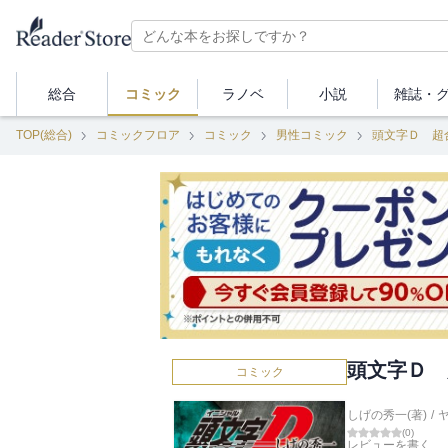
総合
コミック
ラノベ
小説
雑誌・
TOP(総合)
コミックフロア
コミック
男性コミック
頭文字Ｄ 超
頭文字Ｄ 
コミック
しげの秀一(著)
/
(
0
)
レビューを書く