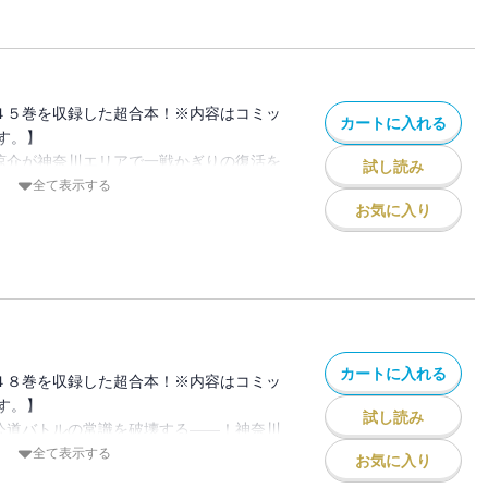
挑むのか!?――拓海ｖｓ．小柏カイ戦、再
舌戦もヒートアップする、神奈川エリア第
４５巻を収録した超合本！※内容はコミッ
カートに入れる
す。】
橋涼介が神奈川エリアで一戦かぎりの復活を
試し読み
した因縁の相手、“死神”こと北条凛と対決
全て表示する
限界まで攻められることのない超高速ステ
お気に入り
と北条凛。「心の底からおまえが好きなん
凛の悲痛な想いが必殺の一撃〈サイドプレ
襲いかかる！
カートに入れる
４８巻を収録した超合本！※内容はコミッ
す。】
試し読み
が公道バトルの常識を破壊する――！神奈川
ヒル戦がついに始まる。拓海（たくみ）に
全て表示する
お気に入り
想されるシンジ。その実力は果たして噂通