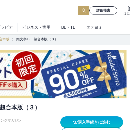
詳細検索
はじ
グラビア
ビジネス
・実用
BL・TL
タテヨミ
合本版
頭文字Ｄ 超合本版（３）
超合本版（３）
ヤングマガジン
購入手続きに進む