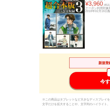
¥
3,960
(税込
クーポン利用対象
2018年02月16日
新規登
今す
※この商品はタブレットなど大きなディスプレイを
文字だけを拡大することや、文字列のハイライト、