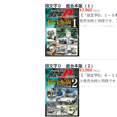
頭文字Ｄ 超合本版（１）
¥
3,960
(税込)
【『頭文字D』１～５
発売当時と同様です。
は車についての知識な
ある日、拓海は親友の
る池谷（いけたに）の
りを見に行くことに…
兄弟が率いるチーム・
ターズに挑戦を申し込
と燃える池谷だったが…
頭文字Ｄ 超合本版（２）
¥
3,960
(税込)
【『頭文字D』６～１
ス発売当時と同様です
イティ、そのドライバ
りショックで落ち込ん
を最後に走り屋をやめ
名最速のハチロクと勝
を走ったことがない拓
負の申し出に、池谷の答