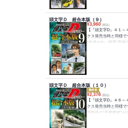
手に、拓海たちはどう
び！両者の親父たちの
２ラウンド開始!!
頭文字Ｄ 超合本版（９）
¥
3,960
(税込)
【『頭文字D』４１～
クス発売当時と同様で
“赤城の白い彗星”高
果たす！同じ女性を愛
するために！地元でも
ージでバトルする涼介
だ」叶えられなかった
ス〉となって、涼介に
頭文字Ｄ 超合本版（１０）
最終巻
¥
2,376
(税込)
【『頭文字D』４６～
クス発売当時と同様で
規格外の“天然素材”
エリア最終戦。ダウン
とって、最強の敵と予