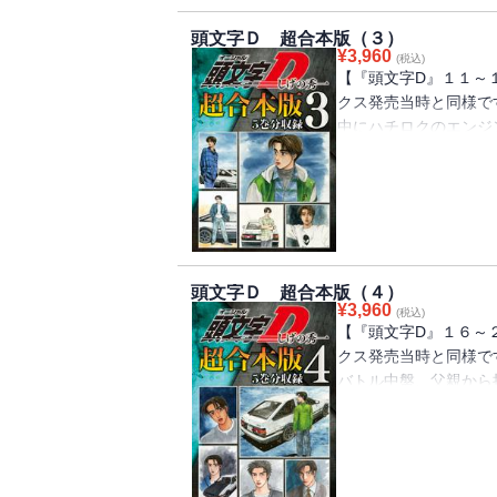
頭文字Ｄ 超合本版（３）
¥
3,960
(税込)
【『頭文字D』１１～
クス発売当時と同様で
中にハチロクのエンジ
海（たくみ）。一方、
な重たい空気となって
た……。そんななかで
ｓ．須藤京一のダウン
る須藤のエボIIIを、
頭文字Ｄ 超合本版（４）
¥
3,960
(税込)
【『頭文字D』１６～
クス発売当時と同様で
バトル中盤、父親から
み）を抜いた小柏（こ
た拓海も父・文太（ぶ
に両者は横一線！そし
バトルは終盤、卓越し