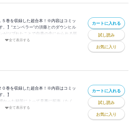
１５巻を収録した超合本！※内容はコミッ
カートに入れる
す。】“エンペラー”の須藤とのダウンヒル
ンがツブれたことで自責の念にかられる拓
試し読み
ハチロクの無残な結果は一晩のうちに不安
全て表示する
レッドサンズメンバーの間に広がってい
お気に入り
、ついに群馬エリア“最後の砦”高橋涼介ｖ
ヒルバトルがスタート!!圧倒的戦闘力を誇
涼介は果たしてどう迎え撃つのか!?
２０巻を収録した超合本！※内容はコミッ
カートに入れる
す。】
授かった秘策によって見事に拓海（たく
試し読み
がしわ）カイだったが、絶体絶命と思われ
全て表示する
んた）からのアドバイスを思い出し、つい
お気に入り
て、拓海にとって絶対不利な秋のいろは坂
た技術が引き寄せる運が二人の明暗を分け