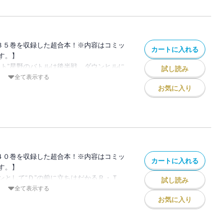
３５巻を収録した超合本！※内容はコミッ
カートに入れる
す。】
ット”星野のバトルは後半戦、ダウンヒルに
試し読み
イヤを温存していた啓介のＦＤは、徐々に
全て表示する
詰めてゆく。そして、極限の鬼ごっこは最
お気に入り
る!!プロジェクトD茨城遠征第２ラウン
の行方は――!?
４０巻を収録した超合本！※内容はコミッ
カートに入れる
す。】
ンとして“Ｄ”の前に立ちはだかるＲ・Ｔ
試し読み
カタギリＳ・Ｖ（ストリートバージョン）
全て表示する
場とするレーシングチームに所属する２
お気に入り
ための走り方を熟知した現役レーサーを相