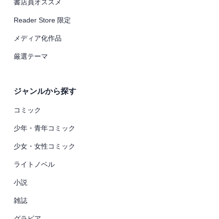
書店員オススメ
Reader Store 限定
メディア化作品
厳選テーマ
ジャンルから探す
コミック
少年・青年コミック
少女・女性コミック
ライトノベル
小説
雑誌
グラビア