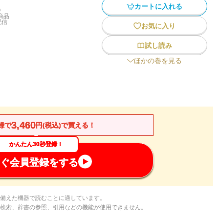
カートに入れる
)
商品
配信
お気に入り
試し読み
ほかの巻を見る
3,460
録で
円(税込)で買える！
かんたん30秒登録！
ぐ会員登録をする
備えた機器で読むことに適しています。
検索、辞書の参照、引用などの機能が使用できません。