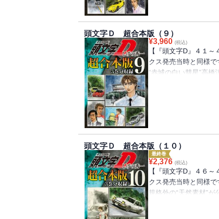
手に、拓海たちはどう
び！両者の親父たちの
２ラウンド開始!!
頭文字Ｄ 超合本版（９）
¥
3,960
(税込)
【『頭文字D』４１～
クス発売当時と同様で
“赤城の白い彗星”高
果たす！同じ女性を愛
するために！地元でも
ージでバトルする涼介
だ」叶えられなかった
ス〉となって、涼介に
頭文字Ｄ 超合本版（１０）
最終巻
¥
2,376
(税込)
【『頭文字D』４６～
クス発売当時と同様で
規格外の“天然素材”
エリア最終戦。ダウン
とって、最強の敵と予