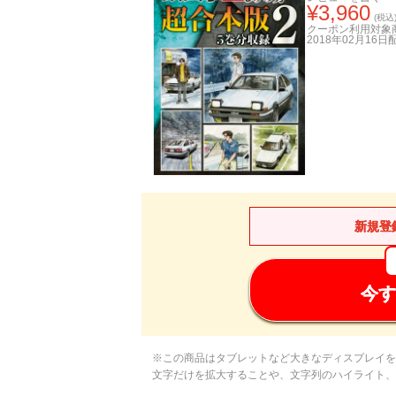
¥
3,960
(税込
クーポン利用対象
2018年02月16日
新規登
今す
※この商品はタブレットなど大きなディスプレイを
文字だけを拡大することや、文字列のハイライト、