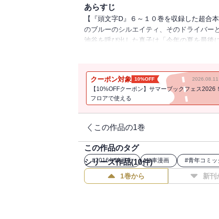
あらすじ
【『頭文字D』６～１０巻を収録した超合
のブルーのシルエイティ、そのドライバーと
池谷を呼び出した真子は「今年の夏を最後
チロクと勝負させてほしいと希望する!!秋
利な勝負の申し出に、池谷の答えは……!?
クーポン対象
10%OFF
2026.08.
【10%OFFクーポン】サマーブックフェス2026
フロアで使える
この作品の1巻
この作品のタグ
#
2016年映画化
#
車漫画
#
青年コミッ
シリーズ作品(
10
件)
1巻から
新刊