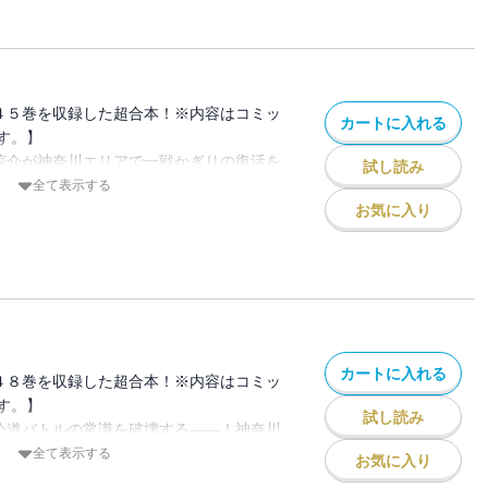
挑むのか!?――拓海ｖｓ．小柏カイ戦、再
舌戦もヒートアップする、神奈川エリア第
４５巻を収録した超合本！※内容はコミッ
カートに入れる
す。】
橋涼介が神奈川エリアで一戦かぎりの復活を
試し読み
した因縁の相手、“死神”こと北条凛と対決
全て表示する
限界まで攻められることのない超高速ステ
お気に入り
と北条凛。「心の底からおまえが好きなん
凛の悲痛な想いが必殺の一撃〈サイドプレ
襲いかかる！
カートに入れる
４８巻を収録した超合本！※内容はコミッ
す。】
試し読み
が公道バトルの常識を破壊する――！神奈川
ヒル戦がついに始まる。拓海（たくみ）に
全て表示する
お気に入り
想されるシンジ。その実力は果たして噂通