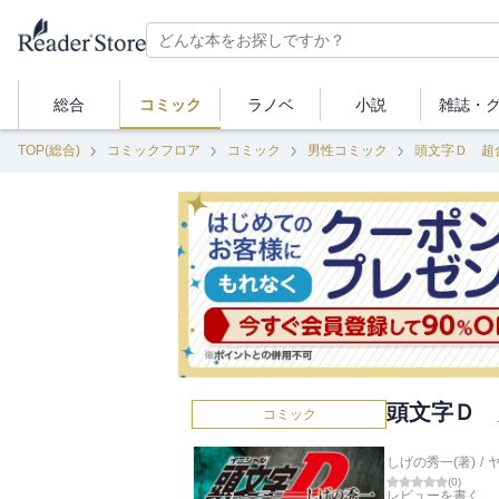
総合
コミック
ラノベ
小説
雑誌・
TOP(総合)
コミックフロア
コミック
男性コミック
頭文字Ｄ 超
頭文字Ｄ 
コミック
しげの秀一(著)
/
(
0
)
レビューを書く