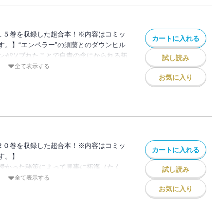
１５巻を収録した超合本！※内容はコミッ
カートに入れる
す。】“エンペラー”の須藤とのダウンヒル
ンがツブれたことで自責の念にかられる拓
試し読み
ハチロクの無残な結果は一晩のうちに不安
全て表示する
レッドサンズメンバーの間に広がってい
お気に入り
、ついに群馬エリア“最後の砦”高橋涼介ｖ
ヒルバトルがスタート!!圧倒的戦闘力を誇
涼介は果たしてどう迎え撃つのか!?
２０巻を収録した超合本！※内容はコミッ
カートに入れる
す。】
授かった秘策によって見事に拓海（たく
試し読み
がしわ）カイだったが、絶体絶命と思われ
全て表示する
んた）からのアドバイスを思い出し、つい
お気に入り
て、拓海にとって絶対不利な秋のいろは坂
た技術が引き寄せる運が二人の明暗を分け