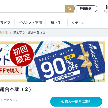
詳細検索
はじ
グラビア
ビジネス
・実用
BL・TL
タテヨミ
合本版
頭文字Ｄ 超合本版（２）
超合本版（２）
ヤングマガジン
購入手続きに進む