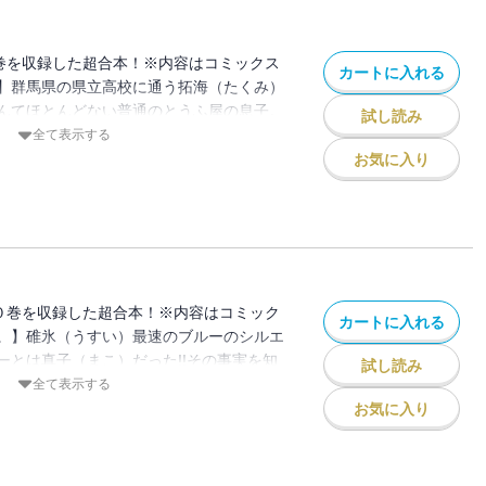
巻を収録した超合本！※内容はコミックス
カートに入れる
】群馬県の県立高校に通う拓海（たくみ）
んてほとんどない普通のとうふ屋の息子。
試し読み
樹（イツキ）と共に、バイト先の先輩であ
全て表示する
走り屋チーム・秋名スピードスターズの走
お気に入り
…。するとそこに赤城最速といわれる高橋
赤城レッドサンズが現れ、秋名スピードス
んできた!!地元で負けるわけにはいかない
…!?
０巻を収録した超合本！※内容はコミック
カートに入れる
。】碓氷（うすい）最速のブルーのシルエ
ーとは真子（まこ）だった!!その事実を知
試し読み
でいた池谷を呼び出した真子は「今年の夏
全て表示する
る」と告白。そして、その前に碓氷峠で秋
お気に入り
負させてほしいと希望する!!秋名以外の峠
海（たくみ）にとってあきらかに不利な勝
えは……!?