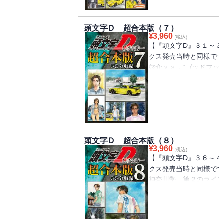
頭文字Ｄ 超合本版（７）
¥
3,960
(税込)
【『頭文字D』３１～
クス発売当時と同様で
啓介ｖｓ．“ゴッドフ
突入！涼介の作戦でタ
星野のＲ３４との差を
終コーナーに差し掛か
ド、重量級対決の勝負
頭文字Ｄ 超合本版（８）
¥
3,960
(税込)
【『頭文字D』３６～
クス発売当時と同様で
神奈川勢、第２のライ
（レーシングチーム）
は、サーキットを主戦
人。タイムを短縮する