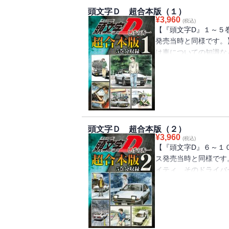
頭文字Ｄ 超合本版（１）
¥
3,960
(税込)
【『頭文字D』１～５
発売当時と同様です。
は車についての知識な
ある日、拓海は親友の
る池谷（いけたに）の
りを見に行くことに…
兄弟が率いるチーム・
ターズに挑戦を申し込
と燃える池谷だったが…
頭文字Ｄ 超合本版（２）
¥
3,960
(税込)
【『頭文字D』６～１
ス発売当時と同様です
イティ、そのドライバ
りショックで落ち込ん
を最後に走り屋をやめ
名最速のハチロクと勝
を走ったことがない拓
負の申し出に、池谷の答