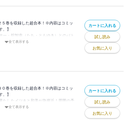
２５巻を収録した超合本！※内容はコミッ
カートに入れる
す。】
サー・舘智幸（たち・ともゆき）とのバト
試し読み
、なんと啓介ではなく拓海だった!!予想外
全て表示する
るなかスタートする異次元バトル！最強の
お気に入り
たして峠あがりのプロを相手に“D”の頭
るのか!?
３０巻を収録した超合本！※内容はコミッ
カートに入れる
す。】
果たしたイツキと和美が急接近！周囲の予
試し読み
に進むイツキの恋。デートを重ね日に日に
全て表示する
いが、イツキを暴走させる――!!一方、イ
お気に入り
との絶対的な戦闘力の差を“初めて”体感し
エリア最終戦に臨むが……!?