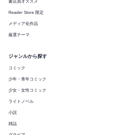
書店員オススメ
Reader Store 限定
メディア化作品
厳選テーマ
ジャンルから探す
コミック
少年・青年コミック
少女・女性コミック
ライトノベル
小説
雑誌
グラビア