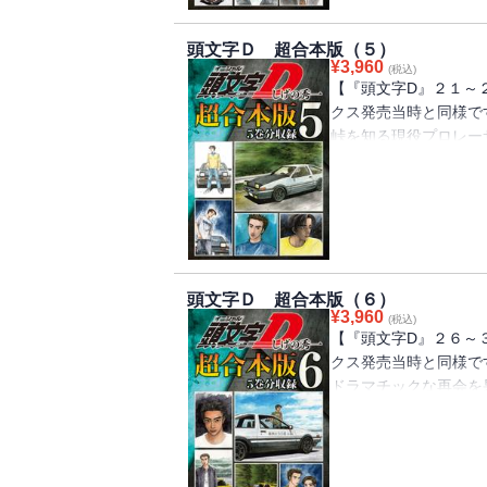
た――!!
頭文字Ｄ 超合本版（５）
¥
3,960
(税込)
【『頭文字D』２１～
クス発売当時と同様で
峠を知る現役プロレー
ルに涼介が選んだのは
の出来事に動揺が広が
相手に初黒星必至!?果
脳・高橋涼介に勝算はあ
頭文字Ｄ 超合本版（６）
¥
3,960
(税込)
【『頭文字D』２６～
クス発売当時と同様で
ドラマチックな再会を
想とはウラハラに順調
大きくなる和美への想
ンプレッサとハチロク
苦悩する拓海は、埼玉