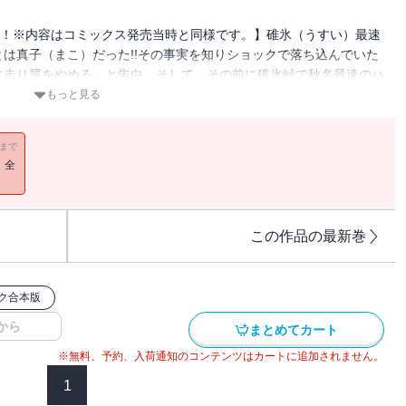
本！※内容はコミックス発売当時と同様です。】碓氷（うすい）最速
は真子（まこ）だった!!その事実を知りショックで落ち込んでいた
に走り屋をやめる」と告白。そして、その前に碓氷峠で秋名最速のハ
名以外の峠を走ったことがない拓海（たくみ）にとってあきらかに不
もっと見る
11まで
！全
この作品の最新巻
ク合本版
から
まとめてカート
※無料、予約、入荷通知のコンテンツはカートに追加されません。
1