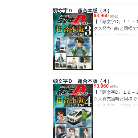
頭文字Ｄ 超合本版（３）
¥
3,960
(税込)
【『頭文字D』１１～
クス発売当時と同様で
中にハチロクのエンジ
海（たくみ）。一方、
な重たい空気となって
た……。そんななかで
ｓ．須藤京一のダウン
る須藤のエボIIIを、
頭文字Ｄ 超合本版（４）
¥
3,960
(税込)
【『頭文字D』１６～
クス発売当時と同様で
バトル中盤、父親から
み）を抜いた小柏（こ
た拓海も父・文太（ぶ
に両者は横一線！そし
バトルは終盤、卓越し