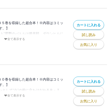
３５巻を収録した超合本！※内容はコミッ
カートに入れる
す。】
ット”星野のバトルは後半戦、ダウンヒルに
試し読み
イヤを温存していた啓介のＦＤは、徐々に
全て表示する
詰めてゆく。そして、極限の鬼ごっこは最
お気に入り
る!!プロジェクトD茨城遠征第２ラウン
の行方は――!?
４０巻を収録した超合本！※内容はコミッ
カートに入れる
す。】
ンとして“Ｄ”の前に立ちはだかるＲ・Ｔ
試し読み
カタギリＳ・Ｖ（ストリートバージョン）
全て表示する
場とするレーシングチームに所属する２
お気に入り
ための走り方を熟知した現役レーサーを相