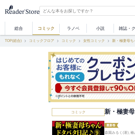
総合
コミック
ラノベ
小説
雑誌・
TOP(総合)
コミックフロア
コミック
女性コミック
新・極妻母ち
新・極妻母
コミック
最新巻
森園みるく(著)
,
椿