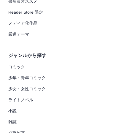
書店員オススメ
Reader Store 限定
メディア化作品
厳選テーマ
ジャンルから探す
コミック
少年・青年コミック
少女・女性コミック
ライトノベル
小説
雑誌
グラビア