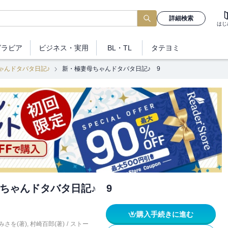
詳細検索
はじ
グラビア
ビジネス
・実用
BL・TL
タテヨミ
ゃんドタバタ日記♪
新・極妻母ちゃんドタバタ日記♪ 9
ちゃんドタバタ日記♪ 9
購入手続きに進む
みさを(著)
,
村崎百郎(著)
/
ストー