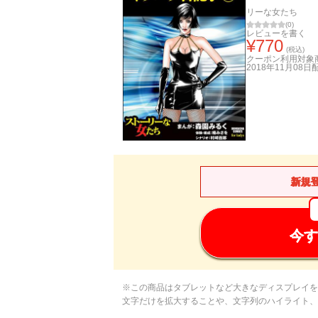
リーな女たち
(
0
)
レビューを書く
¥
770
(税込)
クーポン利用対象
2018年11月08日
新規
今す
※この商品はタブレットなど大きなディスプレイを
文字だけを拡大することや、文字列のハイライト、