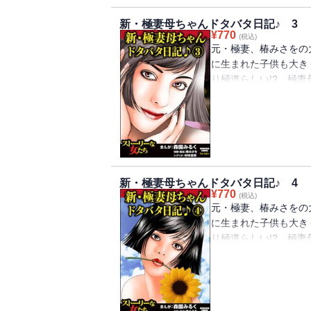
新・極妻母ちゃんドタバタ日記♪ 3
¥
770
(税込)
元・極妻、椿みさをの
に生まれた子供も大き
り極道らしい!? 極
母ちゃんが働く会社に
ある犯罪が行われた調
映っていたのは、極妻
極道の椿家は、今日も
の生活をご紹介しちゃ
新・極妻母ちゃんドタバタ日記♪ 4
¥
770
(税込)
元・極妻、椿みさをの
に生まれた子供も大き
り極道らしい!? 極
妻娘と実母バトル勃発
に認めない最強実母と
り、孫の弁当に手を出
の椿家は、今日も平和