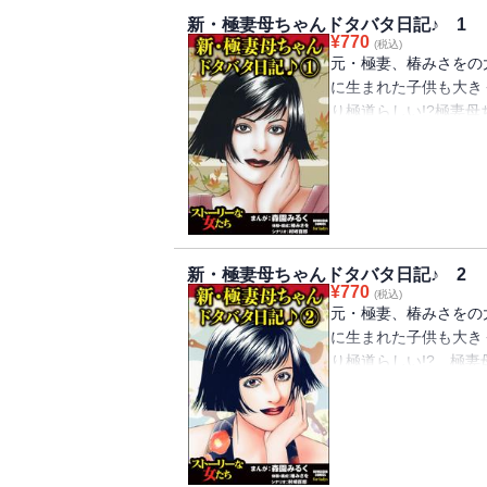
新・極妻母ちゃんドタバタ日記♪ 1
¥
770
(税込)
元・極妻、椿みさをの
に生まれた子供も大き
り極道らしい!?極妻
負けず風にも負けず極
語」、組仲間にふりか
などなど、元・極道の
は知れない極妻の生活
新・極妻母ちゃんドタバタ日記♪ 2
¥
770
(税込)
元・極妻、椿みさをの
に生まれた子供も大き
り極道らしい!? 極
にしこんだ「真珠」の
りやすい説明は要必見
トコたちのヒミツも大
タバタ騒ぎ。普段は知