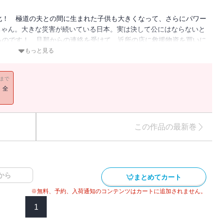
化！ 極道の夫との間に生まれた子供も大きくなって、さらにパワー
ちゃん。大きな災害が続いている日本。実は決して公にはならないと
るのです！ 旦那からの連絡を受けて、近所の店に救援物資を買いに
地に運ぶヤクザたち…しかし、そこにはヤクザ故に越えなくてはいけ
もっと見る
11まで
！全
この作品の最新巻
から
まとめてカート
※無料、予約、入荷通知のコンテンツはカートに追加されません。
1