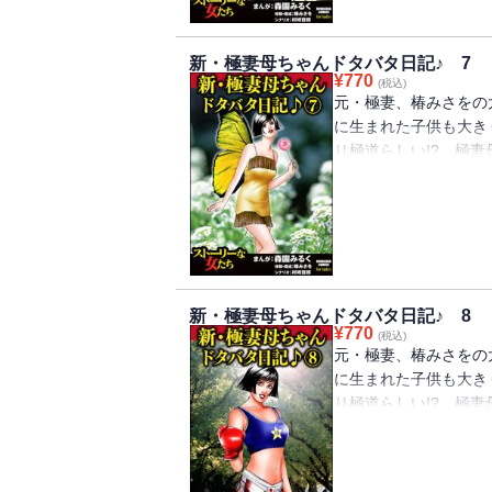
妻は見た！ 世にもオ
新・極妻母ちゃんドタバタ日記♪ 7
¥
770
(税込)
元・極妻、椿みさをの
に生まれた子供も大き
り極道らしい!? 極
タギに！ 生まれてこ
たことがないのが自慢
し！ 特技は債権の取
からハローワーク通い
はじまる。
新・極妻母ちゃんドタバタ日記♪ 8
¥
770
(税込)
元・極妻、椿みさをの
に生まれた子供も大き
り極道らしい!? 極
の？ 嘘つきで逃亡癖
に2度も逃げているの
が3度目の逃亡を!!