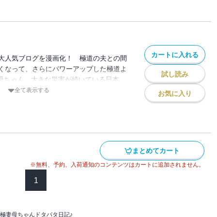
 とあるヤクザのエンコ詰めに見る、極道社
カートに入れる
大人気ブログを漫画化！ 極道の夫との間
くなって、さらにパワーアップした極道よ
試し読み
妻母ちゃん。大きな災害が続いている日本。
ないところでヤクザも救援物資を送ってい
全て表示する
お気に入り
那からの連絡を受けて、近所の店に救援物
ち。そしてそれをいち早く被災地に運ぶヤ
こにはヤクザ故に越えなくてはいけない
たのだった！
まとめてカート
※無料、予約、入荷通知のコンテンツはカートに追加されません。
1
極妻母ちゃんドタバタ日記♪