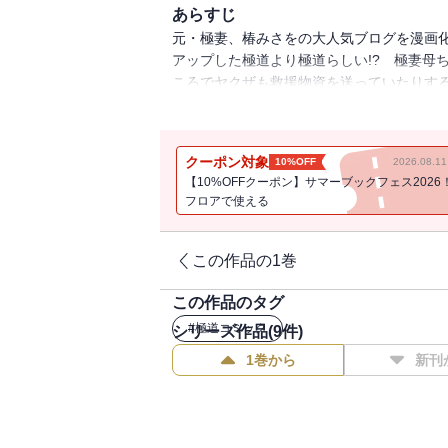
あらすじ
元・極妻、椿みさをの大人気ブログを漫画
アップした極道より極道らしい!? 極妻母
ころでヤクザも救援物資を送っていたりす
走る極妻たち。そしてそれをいち早く被災
ない「ヤクザ関所」があったのだった！
クーポン対象
10%OFF
2026.08.
【10%OFFクーポン】サマーブックフェス2026
フロアで使える
この作品の1巻
この作品のタグ
#
極道コミック
シリーズ作品(
9
件)
1巻から
新刊