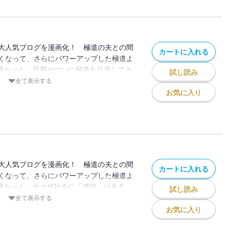
ソロシイ阿鼻叫喚の『指詰め』の実態！
大人気ブログを漫画化！ 極道の夫との間
カートに入れる
くなって、さらにパワーアップした極道よ
妻母ちゃん。旦那がついに極道を引退してカ
試し読み
の方、ただの一度も（カタギの）仕事をし
全て表示する
の元極道夫。ヤクザ顔・刺青・小指な
お気に入り
り立て…数々の難題を抱えて、緊張の面接
など、元極道夫の「初めての就職活動」が
大人気ブログを漫画化！ 極道の夫との間
カートに入れる
くなって、さらにパワーアップした極道よ
妻母ちゃん。ヤクザ社会に「虐待」はある
試し読み
があるけど、なぜか憎めないT組員。過去
全て表示する
に指を詰めることもなく能天気。そんな彼
お気に入り
 今度は指詰めは免れないのか？ 暴力はあ