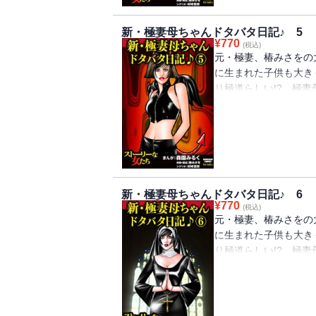
活をご紹介しちゃいま
新・極妻母ちゃんドタバタ日記♪ 5
¥
770
(税込)
元・極妻、椿みさをの
に生まれた子供も大き
り極道らしい!? 極
捕されて監獄にいくな
豊富な元極妻が語る「
門」を紹介。監獄での
た監獄常連の芸能人のこ
新・極妻母ちゃんドタバタ日記♪ 6
¥
770
(税込)
元・極妻、椿みさをの
に生まれた子供も大き
り極道らしい!? 極
め＝いわゆる「指詰め
ちょいのA組員。極妻
始めようとするA組員
の末路は？ そしてA