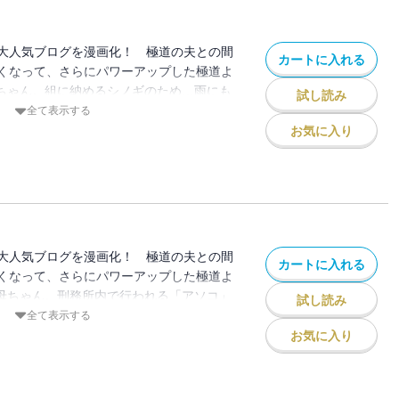
大人気ブログを漫画化！ 極道の夫との間
カートに入れる
くなって、さらにパワーアップした極道よ
母ちゃん。組に納めるシノギのため…雨にも
試し読み
妻が必死に車を飛ばす「台風壮絶バトル物
全て表示する
かった、恐怖の「エンコ詰め」ストーリー
お気に入り
椿家は、今日も平和にドタバタ騒ぎ。普段
をご紹介しちゃいます！
大人気ブログを漫画化！ 極道の夫との間
カートに入れる
くなって、さらにパワーアップした極道よ
妻母ちゃん。刑務所内で行われる「アソコ」
試し読み
イタ～イ舞台裏……詳しい図解入りでわか
全て表示する
！ 極妻ストーリーはもちろん、極道のオ
お気に入り
暴露。元・極道の椿家は、今日も平和にド
れない極妻の生活をご紹介しちゃいます！