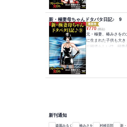
るけど虐待はない!?
会の過激な愛を紹介！
新・極妻母ちゃんドタバタ日記♪ 9
最新巻
¥
770
(税込)
元・極妻、椿みさをの
に生まれた子供も大き
り極道らしい!? 極
実は決して公にはなら
たりするのです！ 旦
資を買いに走る極妻た
クザたち…しかし、そ
「ヤクザ関所」があっ
新刊通知
森園みるく
椿みさを
村崎百郎
新・