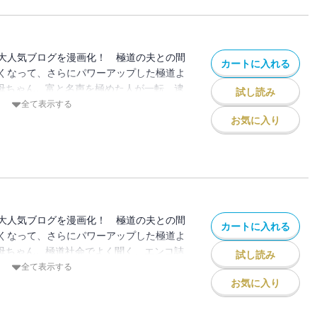
す！
大人気ブログを漫画化！ 極道の夫との間
カートに入れる
くなって、さらにパワーアップした極道よ
妻母ちゃん。富と名声を極めた人が一転、逮
試し読み
んて話もちらほら聞く昨今。そこで、経験
全て表示する
実録！一生いかずに済ませたい獄中生活入
お気に入り
お作法や刑務官との水面下の攻防。はたま
とまで丸っとまとめたHow To漫画！
大人気ブログを漫画化！ 極道の夫との間
カートに入れる
くなって、さらにパワーアップした極道よ
妻母ちゃん。極道社会でよく聞く、エンコ詰
試し読み
」。昼食時に突然やってきた、おっちょこ
全て表示する
家の料理用のまな板と包丁でエンコ詰めを
お気に入り
と極妻の攻防戦！ 極妻家のまな板と包丁
組員のエンコ詰めの結末は？ 実録！ 極