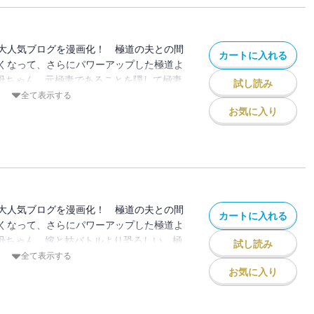
大人気ブログを漫画化！ 極道の夫との間
カートに入れる
くなって、さらにパワーアップした極道よ
妻母ちゃん。元極妻であることを隠して極妻
試し読み
聞き込みにやってきた刑事たち。会社内で
全て表示する
査ということだけど、なんと防犯カメラに
お気に入り
母ちゃんも知る「あの人」だった!? 元・
平和にドタバタ騒ぎ。普段は知れない極妻
います！
大人気ブログを漫画化！ 極道の夫との間
カートに入れる
くなって、さらにパワーアップした極道よ
妻母ちゃん。嫁と姑バトルより恐ろしい、極
試し読み
！ 傍若無人、唯我独尊、自分の非は絶対
全て表示する
期間限定で同居することに。家中を汚した
お気に入り
した実母の強引な言い分とは!? 元・極道
にドタバタ騒ぎ。普段は知れない極妻の生