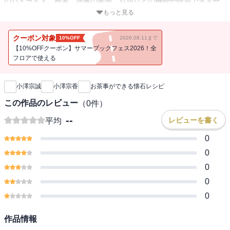
のハイライト、検索、辞書の参照、引用などの機能が使用できませ
ん。
もっと見る
茶道の懐石はもともと亭主が家で用意する料理です。家庭料理の延
クーポン対象
10%OFF
2026.08.11まで
長線上にあるものとして、日々の食事をちょっと懐石風にしなが
【10%OFFクーポン】サマーブックフェス2026！全
ら、いつか手作り懐石でお茶事をしてみませんか。60種の懐石料理
フロアで使える
新刊通知
の作り方と、お菓子の作り方を教えます。
小澤宗誠
小澤宗香
お茶事ができる懐石レシピ
この作品のレビュー
（
0
件）
--
レビューを書く
平均
0
0
0
0
0
作品情報