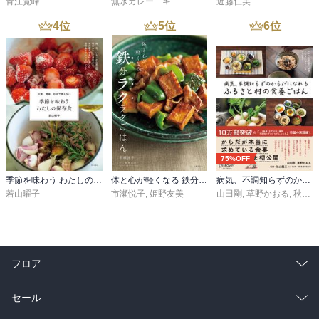
青江覚峰
無水カレーニキ
近藤仁美
4
位
5
位
6
位
75%OFF
季節を味わう わたしの保存食 少量、簡単、お店で買えない
体と心が軽くなる 鉄分ラクラクごはん
病気、不調知らずのからだになれる ふるさと村の食養ごはん
若山曜子
市瀬悦子
,
姫野友美
山田剛
,
草野かおる
,
秋山龍三
フロア
総合
コミック
セール