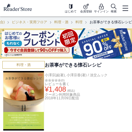
はじめて
会員登録
サインイン
検索
合)
ビジネス・実用フロア
料理・酒
料理
お茶事ができる懐石レシピ
お茶事ができる懐石レシピ
料理・酒
小澤宗誠(著)
,
小澤宗香(著)
/
淡交ムック
(
0
)
レビューを書く
¥
1,408
(税込)
クーポン利用対象商品
2018年11月09日
配信