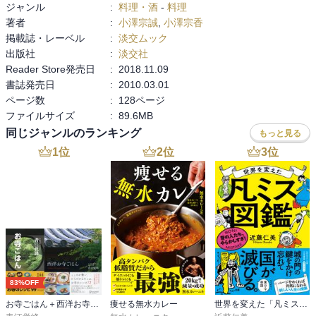
ジャンル
:
料理・酒
-
料理
著者
:
小澤宗誠
,
小澤宗香
掲載誌・レーベル
:
淡交ムック
出版社
:
淡交社
Reader Store発売日
:
2018.11.09
書誌発売日
:
2010.03.01
ページ数
:
128ページ
ファイルサイズ
:
89.6MB
同じジャンルのランキング
もっと見る
1
位
2
位
3
位
83%OFF
お寺ごはん＋西洋お寺ごはん 【2冊合本版】
痩せる無水カレー
世界を変えた「凡ミス」図鑑