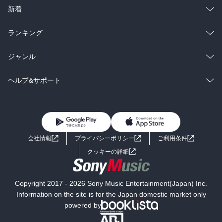
ラノベ
小説
総合
コミック
新着
雑誌・グラビア
ビジネス・実用
ラノベ
小説
総合
コミック
ランキング
BL・TL
雑誌・グラビア
ビジネス・実用
ラノベ
小説
総合
コミック
ジャンル
BL・TL
雑誌・グラビア
ビジネス・実用
ラノベ
小説
コミック
男性コミック
ヘルプ&サポート
BL・TL
雑誌・グラビア
ビジネス・実用
女性コミック
コミック誌
初めての方へ
ヘルプ
BL・TL
ライトノベル
男子向けラノベ
よくあるご質問
お問い合わせ
会社情報
プライバシーポリシー
ご利用条件
女子向けラノベ
小説
利用規約
クッキーの詳細
国内小説
海外小説
Copyright 2017 - 2026 Sony Music Entertainment(Japan) Inc.
ミステリー
SF
Information on the site is for the Japan domestic market only
powered by
歴史・時代小説
文学