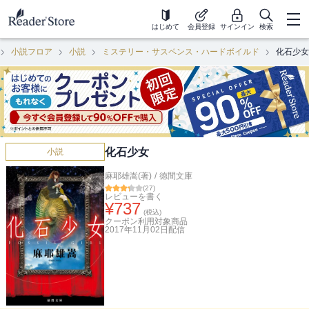
はじめて
会員登録
サインイン
検索
小説フロア
小説
ミステリー・サスペンス・ハードボイルド
化石少女
化石少女
小説
麻耶雄嵩(著)
/
徳間文庫
(
27
)
レビューを書く
¥
737
(税込)
クーポン利用対象商品
2017年11月02日
配信