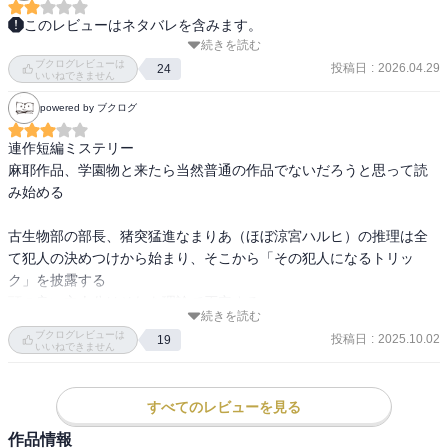
このレビューはネタバレを含みます。
続きを読む
かなり評価が難しい‥。

ブクログレビューは
投稿日
:
2026.04.29
24
いいねできません
結論として、それぞれの事件の犯人がはっきりとわからない（多
powered by ブクログ
分、まりあの推理があっている？）こと、結末がバッドエンドっぽ
いこと、まりあの推理が合っていてもトリックが中々突拍子がない
連作短編ミステリー

こと（これはわざとだろうけど）。

麻耶作品、学園物と来たら当然普通の作品でないだろうと思って読
ちょっと結末ありきに感じました。キャラクターは魅力的だし、彼
み始める

が今後どうなるのか気になるので、続きは読むと思います。
古生物部の部長、猪突猛進なまりあ（ほぼ涼宮ハルヒ）の推理は全
て犯人の決めつけから始まり、そこから「その犯人になるトリッ
ク」を披露する

頭の良い主人公はそれを理論で否定する

続きを読む
そしてきちんと犯人が提示されないまま次の短編へと進む

ブクログレビューは
投稿日
:
2025.10.02
19
いいねできません
この流れは同じく著者の「神様ゲーム」の逆張りをわざとやってい
るのだろう

すべてのレビューを見る
事件の真相を明かされないまま

作品情報