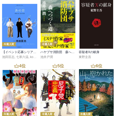
今週入荷
今週入荷
【イベント応募シリアルコード付】池田匡志出演・オーディオフォトブック「あの日」SPECIAL EDITION（音声／動画付）
ハヤブサ消防団 森へつづく道
容疑者Xの献身
池田匡志
,
七寒六温
,
konoko58
池井戸潤
,
村崎キコ
東野圭吾
4
位
5
位
6
位
今週入荷
今週入荷
今週入荷