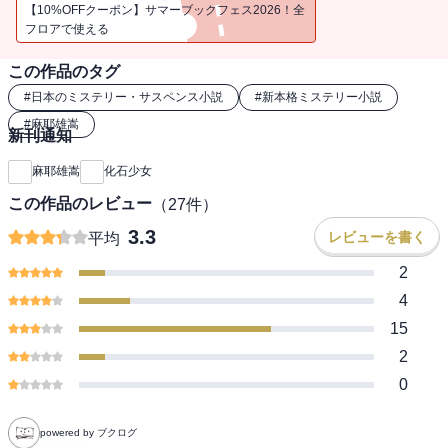
偵！
【10%OFFクーポン】サマーブックフェス2026！全
フロアで使える
この作品のタグ
#
日本のミステリー・サスペンス小説
#
新本格ミステリー小説
#
麻耶雄嵩
新刊通知
麻耶雄嵩
化石少女
この作品のレビュー
（
27
件）
3.3
レビューを書く
平均
2
4
15
2
0
powered by ブクログ