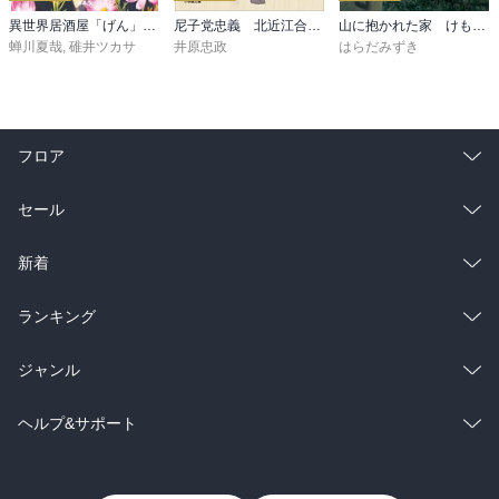
異世界居酒屋「げん」三杯目
尼子党忠義 北近江合戦心得〈八〉
山に抱かれた家 けもの道
蝉川夏哉
,
碓井ツカサ
井原忠政
はらだみずき
フロア
総合
コミック
セール
ラノベ
小説
総合
コミック
新着
雑誌・グラビア
ビジネス・実用
ラノベ
小説
総合
コミック
ランキング
BL・TL
雑誌・グラビア
ビジネス・実用
ラノベ
小説
総合
コミック
ジャンル
BL・TL
雑誌・グラビア
ビジネス・実用
ラノベ
小説
コミック
男性コミック
ヘルプ&サポート
BL・TL
雑誌・グラビア
ビジネス・実用
女性コミック
コミック誌
初めての方へ
ヘルプ