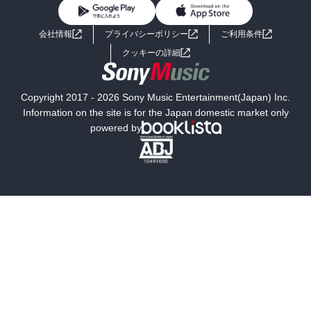
BL・TL
ライトノベル
男子向けラノベ
よくあるご質問
お問い合わせ
会社情報
プライバシーポリシー
ご利用条件
女子向けラノベ
小説
利用規約
クッキーの詳細
国内小説
海外小説
Copyright 2017 - 2026 Sony Music Entertainment(Japan) Inc.
ミステリー
SF
Information on the site is for the Japan domestic market only
powered by
歴史・時代小説
文学
雑誌
グラビア写真集
ボーイズラブ
ティーンズラブ
人文・思想・歴史
社会・政治・法律
ビジネス・経済
サイエンス・テクノロジー
コンピュータ・情報
くらし・家庭