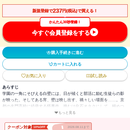
237
新規登録で
円(税込)で買える！
かんたん30秒登録！
今すぐ会員登録をする
購入手続きに進む
カートに入れる
お気に入り
試し読み
あらすじ
学園の一角にそびえる白壁には、日が傾くと部活に励む生徒らの影
が映った。そしてある宵、壁は映し出す、禍々しい場面を……。京
都の名門高校に続発する怪事件。挑むは化石オタクにして、極めつ
きの劣等生・神舞(かんぶ)まりあ。哀れ、お供にされた一年生男子と
もっと見る
繰り広げる奇天烈推理の数々。いったい事件の解決はどうなってし
まうのか？ ミステリ界の鬼才がまたまた生み出した、とんでも探
クーポン対象
10%OFF
2026.08.11まで