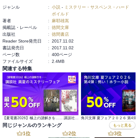
残り３０ページの地点で更に殺人事件が発生

ジャンル
:
小説
-
ミステリー・サスペンス・ハード
残り２０ページの地点で今まで通りまりあの真剣に考えた「間違っ
ボイルド
た推理」が披露される

著者
:
麻耶雄嵩
掲載誌・レーベル
:
徳間文庫
最後には…

出版社
:
徳間書店
Reader Store発売日
:
2017.11.02
初めての麻耶作品にいい気がします
書誌発売日
:
2017.11.02
ページ数
:
400ページ
ファイルサイズ
:
2.4MB
関連する特集
【夏電書2026】極上の謎解きを…… 講談社 真夏のミステリーフェア
同じジャンルのランキング
もっと見る
1
位
2
位
3
位